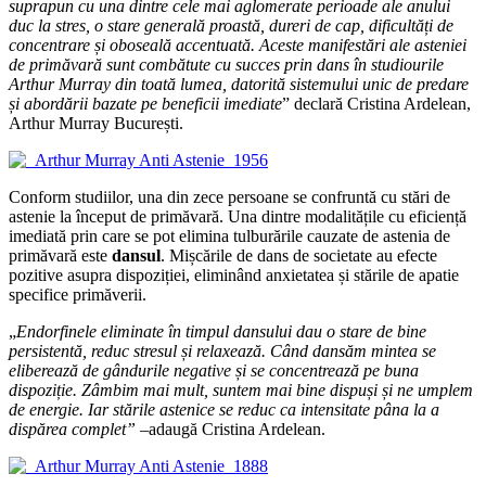
suprapun cu una dintre cele mai aglomerate perioade ale anului
duc la stres,
o stare generală proastă, dureri de cap, dificultăți de
concentrare și oboseală accentuată. Aceste manifestări ale asteniei
de primăvară sunt combătute cu succes prin dans în studiourile
Arthur Murray din toată lumea, datorită sistemului unic de predare
și abordării bazate pe beneficii imediate
” declară Cristina Ardelean,
Arthur Murray București.
Conform studiilor, una din zece persoane se confruntă cu stări de
astenie la început de primăvară. Una dintre modalitățile cu eficiență
imediată prin care se pot elimina tulburările cauzate de astenia de
primăvară este
dansul
. Mișcările de dans de societate au efecte
pozitive asupra dispoziției, eliminând anxietatea și stările de apatie
specifice primăverii.
„
Endorfinele eliminate în timpul dansului dau o stare de bine
persistentă, reduc stresul și relaxează. Când dansăm mintea se
eliberează de gândurile negative și se concentrează pe buna
dispoziție. Zâmbim mai mult, suntem mai bine dispuși și ne umplem
de energie. Iar stările astenice se reduc ca intensitate pâna la a
dispărea complet” –
adaugă Cristina Ardelean.