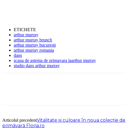
ETICHETE
arthur murray
arthur murray brunch
arthur murray bucuresti
arthur murray romania
dans
scapa de astenia de primavara laarthur murray
studio dans arthur murray
Vitalitate și culoare în noua colecție de
Articolul precedent
primăvară Floria.ro