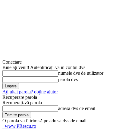
Conectare
Bine ați venit! Autentificați-vă in contul dvs
numele dvs de utilizator
parola dvs
Ați uitat parola? obține ajutor
Recuperare parola
Recuperați-vă parola
adresa dvs de email
O parola va fi trimisă pe adresa dvs de email.
www.PRescu.ro