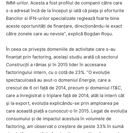
IMM-urilor. Acesta a fost profilul de companii către care
s-a adresat încă de la început și iată că piața și eforturile
Bancilor si IFN-urilor specializate reglează foarte bine
aceste oportunități de finanțare, direcționându-le exact
către zonele care au nevoie”, explică Bogdan Roșu.
În ceea ce privește domeniile de activitate care s-au
finanțat prin factoring, același studiu arată că sectorul
Construcții
a rămas și în 2015 lider în accesarea
factoringului intern, cu o cotă de 23%. “O evoluție
spectaculoasă au avut-o domeniul
Energie,
care a
crescut de 6 ori față de 2014, precum și domeniul
IT&C
,
care a înregistrat o triplare față de 2014, atât la intern cât
și la export, evoluția explicându-se prin amploarea pe
care această piață a cunoscut-o în 2015. Legat de evoluția
consumului și de impactul acestuia în volumele de
factoring, am observat o creștere de peste 33% în sumă