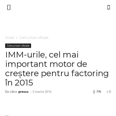
Acasă
Comunicari oficiale
Comunicari oficiale
IMM-urile, cel mai
important motor de
creștere pentru factoring
în 2015
De către
prescu
-
2 martie 2016
779
0