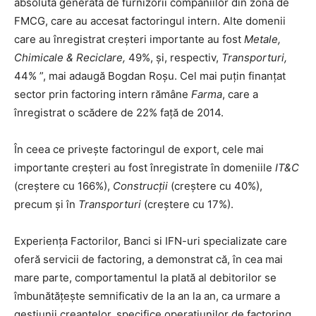
absolută generată de furnizorii companiilor din zona de
FMCG, care au accesat factoringul intern. Alte domenii
care au înregistrat creșteri importante au fost
Metale,
Chimicale & Reciclare,
49%, și, respectiv,
Transporturi,
44% ”, mai adaugă Bogdan Roșu. Cel mai puțin finanțat
sector prin factoring intern rămâne
Farma
, care a
înregistrat o scădere de 22% față de 2014.
În ceea ce privește factoringul de export, cele mai
importante creșteri au fost înregistrate în domeniile
IT&C
(creștere cu 166%),
Construcții
(creștere cu 40%),
precum și în
Transporturi
(creștere cu 17%).
Experiența Factorilor, Banci si IFN-uri specializate care
oferă servicii de factoring, a demonstrat că, în cea mai
mare parte, comportamentul la plată al debitorilor se
îmbunătățește semnificativ de la an la an, ca urmare a
gestiunii creanțelor, specifice operațiunilor de factoring.