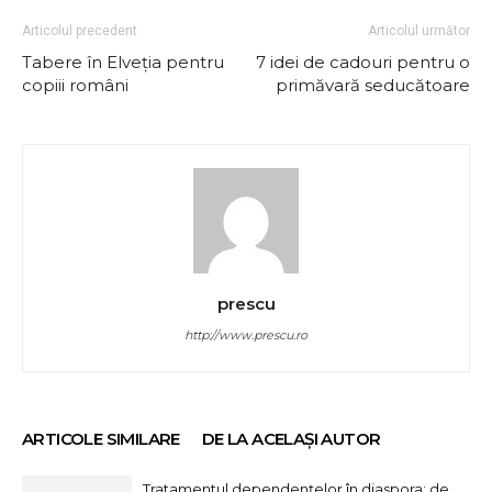
Articolul precedent
Articolul următor
Tabere în Elveţia pentru
7 idei de cadouri pentru o
copiii români
primăvară seducătoare
prescu
http://www.prescu.ro
ARTICOLE SIMILARE
DE LA ACELAȘI AUTOR
Tratamentul dependențelor în diaspora: de