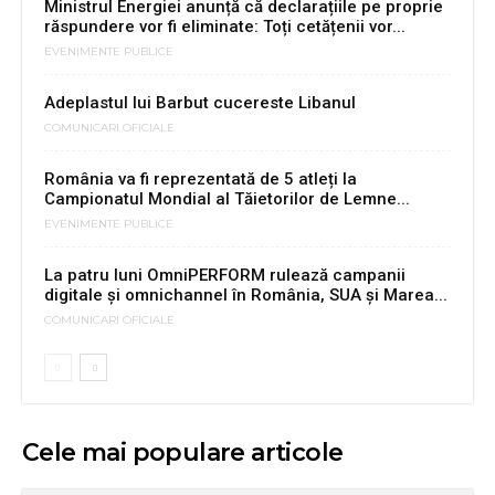
Ministrul Energiei anunță că declarațiile pe proprie
răspundere vor fi eliminate: Toți cetățenii vor...
EVENIMENTE PUBLICE
Adeplastul lui Barbut cucereste Libanul
COMUNICARI OFICIALE
România va fi reprezentată de 5 atleți la
Campionatul Mondial al Tăietorilor de Lemne...
EVENIMENTE PUBLICE
La patru luni OmniPERFORM rulează campanii
digitale şi omnichannel în România, SUA şi Marea...
COMUNICARI OFICIALE
Cele mai populare articole