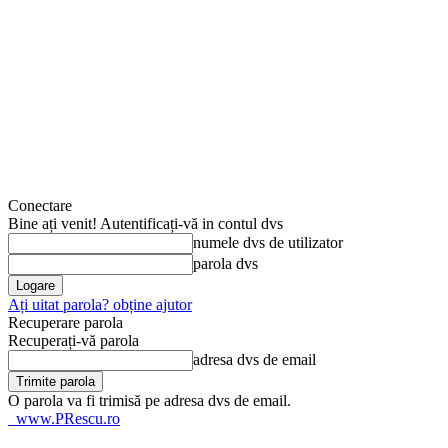
Conectare
Bine ați venit! Autentificați-vă in contul dvs
numele dvs de utilizator
parola dvs
Ați uitat parola? obține ajutor
Recuperare parola
Recuperați-vă parola
adresa dvs de email
O parola va fi trimisă pe adresa dvs de email.
www.PRescu.ro