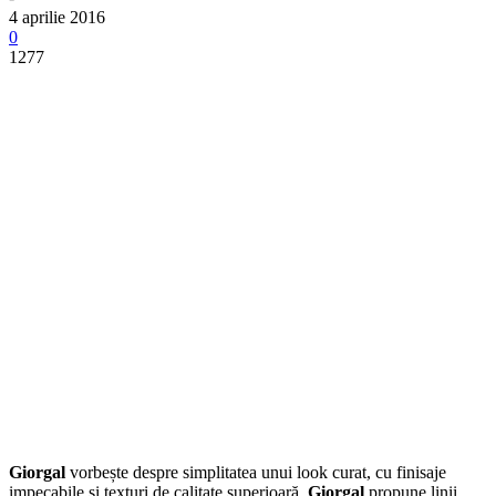
4 aprilie 2016
0
1277
Giorgal
vorbește despre simplitatea unui look curat, cu finisaje
impecabile și texturi de calitate superioară.
Giorgal
propune linii