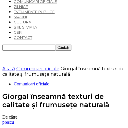
COMUNICARI OFICIALE
ZILNICE
EVENIMENTE PUBLICE
MASINI
CULTURA
STIL SI VIATA
CSR
CONTACT
Acasă
Comunicari oficiale
Giorgal înseamnă texturi de
calitate și frumusețe naturală
Comunicari oficiale
Giorgal înseamnă texturi de
calitate și frumusețe naturală
De către
prescu
-