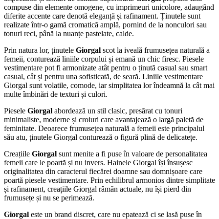
compuse din elemente omogene, cu imprimeuri unicolore, adaugând
diferite accente care denotă eleganță și rafinament. Ținutele sunt
realizate într-o gamă cromatică amplă, pornind de la nonculori sau
tonuri reci, până la nuanțe pastelate, calde.
Prin natura lor, ținutele
Giorgal
scot la iveală frumusețea naturală a
femeii, conturează liniile corpului și emană un chic firesc. Piesele
vestimentare pot fi armonizate atât pentru o ținută casual sau smart
casual, cât și pentru una sofisticată, de seară. Liniile vestimentare
Giorgal sunt volatile, comode, iar simplitatea lor îndeamnă la cât mai
multe îmbinări de texturi și culori.
Piesele
Giorgal
abordează un stil clasic, presărat cu tonuri
minimaliste, moderne și croiuri care avantajează o largă paletă de
feminitate. Deoarece frumusețea naturală a femeii este principalul
său atu, ținutele Giorgal conturează o figură plină de delicatețe.
Creațiile
Giorgal
sunt menite a fi puse în valoare de personalitatea
femeii care le poartă și nu invers. Hainele Giorgal își însușesc
originalitatea din caracterul fiecărei doamne sau domnișoare care
poartă piesele vestimentare. Prin echilibrul armonios dintre simplitate
și rafinament, creațiile Giorgal râmân actuale, nu își pierd din
frumusețe și nu se perimează.
Giorgal
este un brand discret, care nu epatează ci se lasă puse în