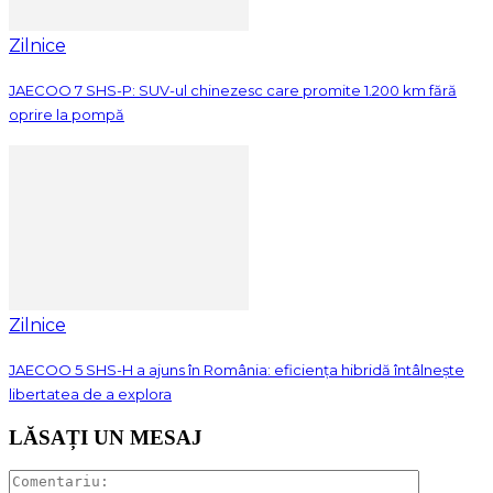
Zilnice
JAECOO 7 SHS-P: SUV-ul chinezesc care promite 1.200 km fără
oprire la pompă
Zilnice
JAECOO 5 SHS-H a ajuns în România: eficiența hibridă întâlnește
libertatea de a explora
LĂSAȚI UN MESAJ