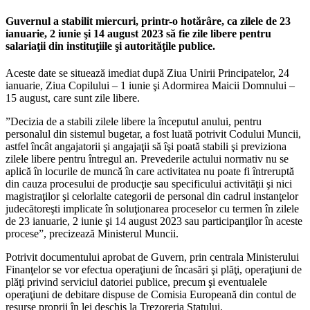
Guvernul a stabilit miercuri, printr-o hotărâre, ca zilele de 23
ianuarie, 2 iunie şi 14 august 2023 să fie zile libere pentru
salariaţii din instituţiile şi autorităţile publice.
Aceste date se situează imediat după Ziua Unirii Principatelor, 24
ianuarie, Ziua Copilului – 1 iunie şi Adormirea Maicii Domnului –
15 august, care sunt zile libere.
”Decizia de a stabili zilele libere la începutul anului, pentru
personalul din sistemul bugetar, a fost luată potrivit Codului Muncii,
astfel încât angajatorii şi angajaţii să îşi poată stabili şi previziona
zilele libere pentru întregul an. Prevederile actului normativ nu se
aplică în locurile de muncă în care activitatea nu poate fi întreruptă
din cauza procesului de producţie sau specificului activităţii şi nici
magistraţilor şi celorlalte categorii de personal din cadrul instanţelor
judecătoreşti implicate în soluţionarea proceselor cu termen în zilele
de 23 ianuarie, 2 iunie şi 14 august 2023 sau participanţilor în aceste
procese”, precizează Ministerul Muncii.
Potrivit documentului aprobat de Guvern, prin centrala Ministerului
Finanţelor se vor efectua operaţiuni de încasări şi plăţi, operaţiuni de
plăţi privind serviciul datoriei publice, precum şi eventualele
operaţiuni de debitare dispuse de Comisia Europeană din contul de
resurse proprii în lei deschis la Trezoreria Statului.