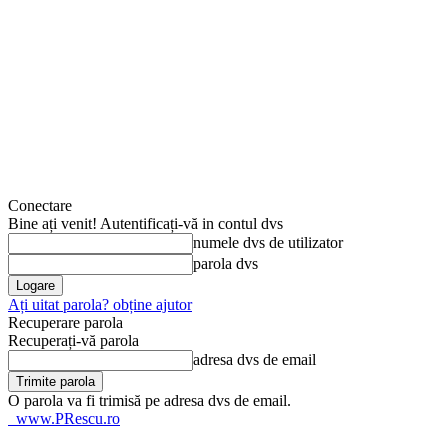
Conectare
Bine ați venit! Autentificați-vă in contul dvs
numele dvs de utilizator
parola dvs
Ați uitat parola? obține ajutor
Recuperare parola
Recuperați-vă parola
adresa dvs de email
O parola va fi trimisă pe adresa dvs de email.
www.PRescu.ro