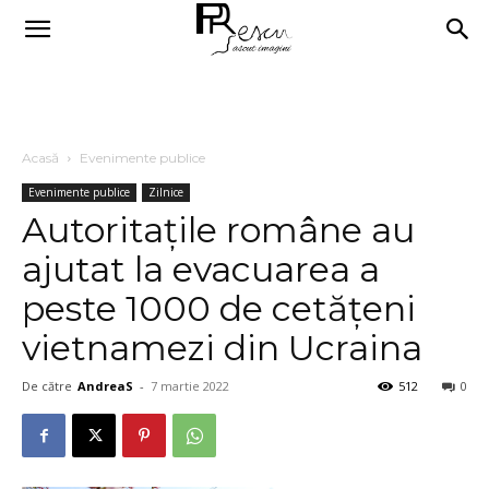
Acasă
Evenimente publice
Evenimente publice
Zilnice
Autoritațile române au
ajutat la evacuarea a
peste 1000 de cetățeni
vietnamezi din Ucraina
De către
AndreaS
-
7 martie 2022
512
0