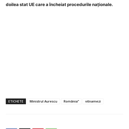
doilea stat UE care a încheiat procedurile naţionale.
ETICHETE
Ministrul Aurescu
România”
vitnamezi