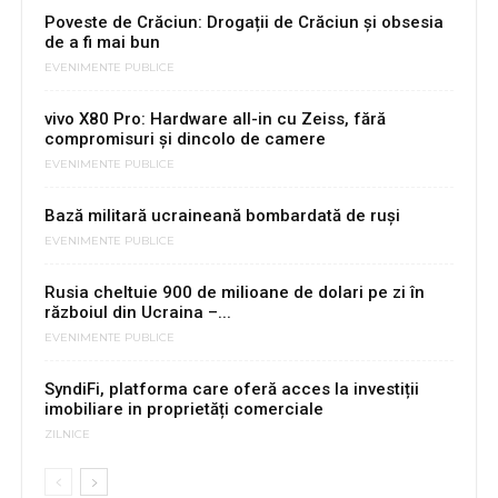
Poveste de Crăciun: Drogații de Crăciun și obsesia
de a fi mai bun
EVENIMENTE PUBLICE
vivo X80 Pro: Hardware all-in cu Zeiss, fără
compromisuri şi dincolo de camere
EVENIMENTE PUBLICE
Bază militară ucraineană bombardată de ruși
EVENIMENTE PUBLICE
Rusia cheltuie 900 de milioane de dolari pe zi în
războiul din Ucraina –...
EVENIMENTE PUBLICE
SyndiFi, platforma care oferă acces la investiții
imobiliare in proprietăți comerciale
ZILNICE