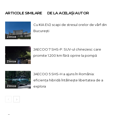
ARTICOLE SIMILARE
DE LA ACELAȘI AUTOR
Cu KIA EV2 scapi de stresul orelor de vârf din
București
Zilnice
JAECOO 7 SHS-P: SUV-ul chinezesc care
promite 1.200 km fără oprire la pompă
Zilnice
JAECOO 5 SHS-H a ajuns în România:
eficiența hibridă întâlnește libertatea de a
explora
Zilnice