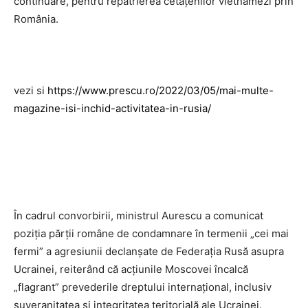
continuare, pentru repatrierea cetăţenilor vietnamezi prin
România.
vezi si
https://www.prescu.ro/2022/03/05/mai-multe-
magazine-isi-inchid-activitatea-in-rusia/
În cadrul convorbirii, ministrul Aurescu a comunicat
poziţia părţii române de condamnare în termenii „cei mai
fermi” a agresiunii declanşate de Federaţia Rusă asupra
Ucrainei, reiterând că acţiunile Moscovei încalcă
„flagrant” prevederile dreptului internaţional, inclusiv
suveranitatea şi integritatea teritorială ale Ucrainei.