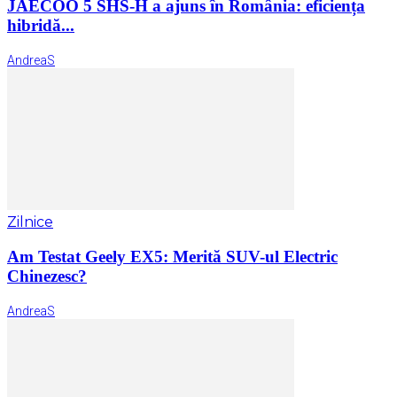
JAECOO 5 SHS-H a ajuns în România: eficiența
hibridă...
AndreaS
Zilnice
Am Testat Geely EX5: Merită SUV-ul Electric
Chinezesc?
AndreaS