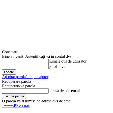
Conectare
Bine ați venit! Autentificați-vă in contul dvs
numele dvs de utilizator
parola dvs
Ați uitat parola? obține ajutor
Recuperare parola
Recuperați-vă parola
adresa dvs de email
O parola va fi trimisă pe adresa dvs de email.
www.PRescu.ro