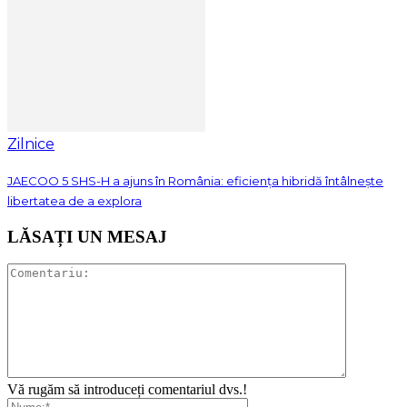
Zilnice
JAECOO 5 SHS-H a ajuns în România: eficiența hibridă întâlnește
libertatea de a explora
LĂSAȚI UN MESAJ
Vă rugăm să introduceți comentariul dvs.!