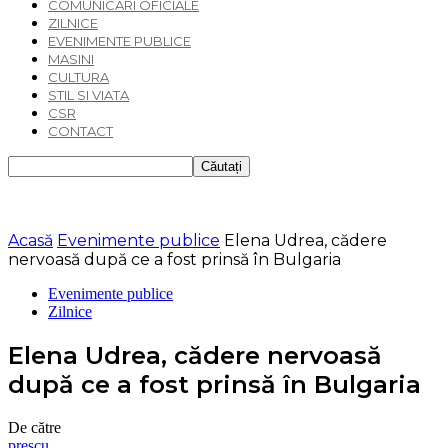
COMUNICARI OFICIALE
ZILNICE
EVENIMENTE PUBLICE
MASINI
CULTURA
STIL SI VIATA
CSR
CONTACT
Acasă
Evenimente publice
Elena Udrea, cădere
nervoasă după ce a fost prinsă în Bulgaria
Evenimente publice
Zilnice
Elena Udrea, cădere nervoasă
după ce a fost prinsă în Bulgaria
De către
prescu