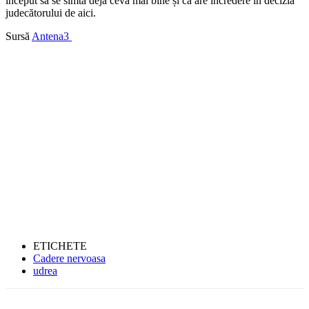
început să se simtă deja ceva mai bine și că are încredere în decizia
judecătorului de aici.
Sursă
Antena3
ETICHETE
Cadere nervoasa
udrea