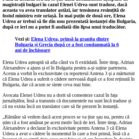
magistrații bulgari în cazul Elenei Udrea sunt traduse, dacă
aceasta va avea translator astăzi, iar tensiunea resimțită de
fostul ministru este uriașă. În mai puțin de două ore, Elena
Udrea ar trebui să fie din nou prezentată instanței din Bulgaria,
după ce ieri nu a putut fi audiată din lipsa unui traducător.
Vezi și:
Elena Udrea, prinsă la granița dintre
Bulgaria și Grecia după ce a fost condamnată la 6
ani de închisoare
Elena Udrea așteaptă să afla când va fi extrădată. Între timp, Adrian
Alexandrov a ajuns și el în Bulgaria pentru a-și suține partenera.
Acesta a vorbit în exclusivitate cu reporterul Antena 3 și a mărturisit
că Elena Udrea a suferit o cădere nervoasă după ce a fost reținută în
Bulgaria, dar că acum se simte ceva mai bine.
Avocata Elenei Udrea nu a dorit să comenteze cazul în fața
jurnaliștilor, însă a transmis că documentele nu sunt încă traduse și
că nu exista încă un translator care să fie prezent în instanță.
„Rămâne să vedem dacă acest proces se va ține sau nu, pentru că
știm că a fost amânat pe acest motiv încă de ieri. Între timp, Adrian
Alexandrov a declarat în exclusivitate pentru Antena 3 că Elena
Udrea a avut o cădere în momentul în care a fost prinsă, însă că a