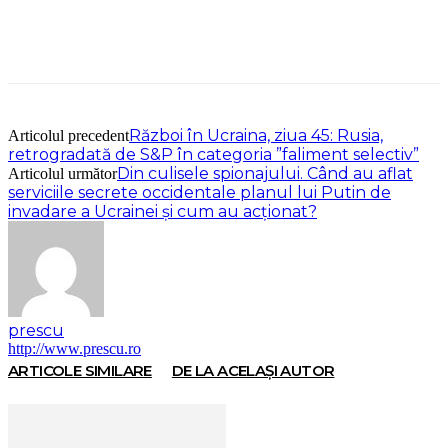
Război în Ucraina, ziua 45: Rusia,
Articolul precedent
retrogradată de S&P în categoria ”faliment selectiv”
Din culisele spionajului. Când au aflat
Articolul următor
serviciile secrete occidentale planul lui Putin de
invadare a Ucrainei şi cum au acţionat?
prescu
http://www.prescu.ro
ARTICOLE SIMILARE
DE LA ACELAȘI AUTOR