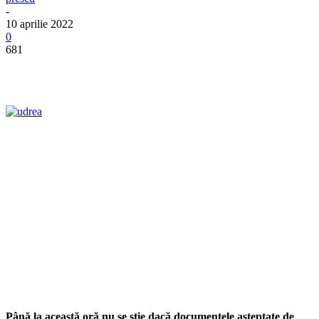
-
10 aprilie 2022
0
681
Până la această oră nu se știe dacă documentele așteptate de