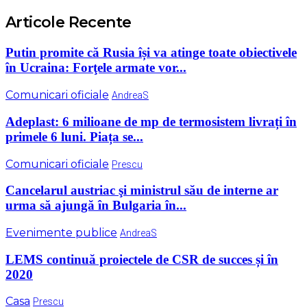
Articole Recente
Putin promite că Rusia își va atinge toate obiectivele
în Ucraina: Forţele armate vor...
Comunicari oficiale
AndreaS
Adeplast: 6 milioane de mp de termosistem livrați în
primele 6 luni. Piața se...
Comunicari oficiale
Prescu
Cancelarul austriac şi ministrul său de interne ar
urma să ajungă în Bulgaria în...
Evenimente publice
AndreaS
LEMS continuă proiectele de CSR de succes și în
2020
Casa
Prescu