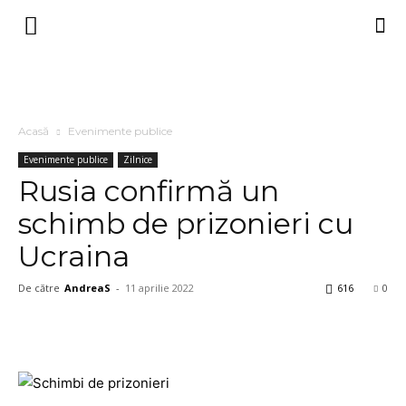
Acasă
Evenimente publice
Evenimente publice
Zilnice
Rusia confirmă un
schimb de prizonieri cu
Ucraina
De către
AndreaS
-
11 aprilie 2022
616
0