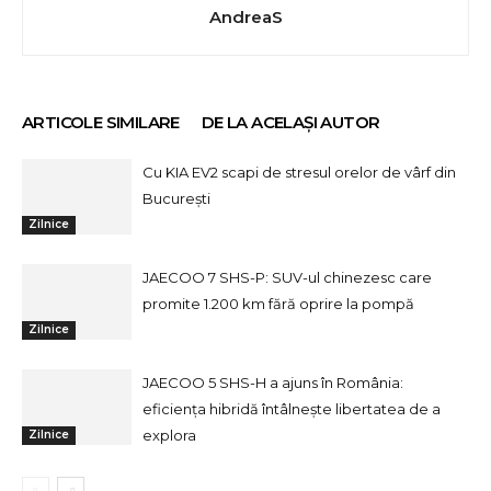
AndreaS
ARTICOLE SIMILARE
DE LA ACELAȘI AUTOR
Cu KIA EV2 scapi de stresul orelor de vârf din
București
Zilnice
JAECOO 7 SHS-P: SUV-ul chinezesc care
promite 1.200 km fără oprire la pompă
Zilnice
JAECOO 5 SHS-H a ajuns în România:
eficiența hibridă întâlnește libertatea de a
explora
Zilnice