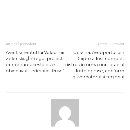
Articolul precedent
Articolul următor
Avertismentul lui Volodimir
Ucraina: ​Aeroportul din
Zelenski: „Întregul proiect
Dnipro a fost complet
european: acesta este
distrus în urma unui atac al
obiectivul Federaţiei Ruse”
forţelor ruse, conform
guvernatorului regional