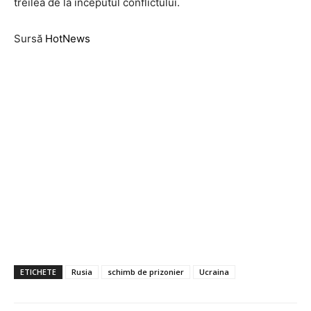
treilea de la începutul conflictului.
Sursă
HotNews
ETICHETE
Rusia
schimb de prizonier
Ucraina