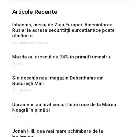
Articole Recente
Iohannis, mesaj de Ziua Europei: Amenințarea
Rusiei la adresa securității euroatlantice poate
rămâne o...
EVENIMENTE PUBLICE
Mazda au crescut cu 74% în primul trimestru
MASINI
S-a deschis noul magazin Debenhams din
București Mall
STIL SI VIATA
Ucrainenii au lovit sediul flotei ruse de la Marea
Neagră în plină zi
ZILNICE
Jonah Hill, cea mai mare schimbare de la
Hollywood