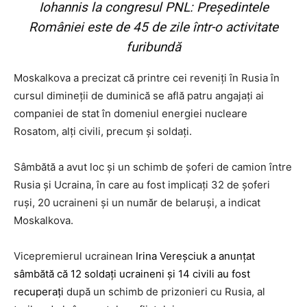
Iohannis la congresul PNL: Preşedintele
României este de 45 de zile într-o activitate
furibundă
Moskalkova a precizat că printre cei reveniţi în Rusia în
cursul dimineţii de duminică se află patru angajaţi ai
companiei de stat în domeniul energiei nucleare
Rosatom, alţi civili, precum şi soldaţi.
Sâmbătă a avut loc şi un schimb de şoferi de camion între
Rusia şi Ucraina, în care au fost implicaţi 32 de şoferi
ruşi, 20 ucraineni şi un număr de belaruşi, a indicat
Moskalkova.
Vicepremierul ucrainean
Irina Vereşciuk a anunţat
sâmbătă că 12 soldaţi ucraineni şi 14 civili au fost
recuperaţi
după un schimb de prizonieri cu Rusia, al