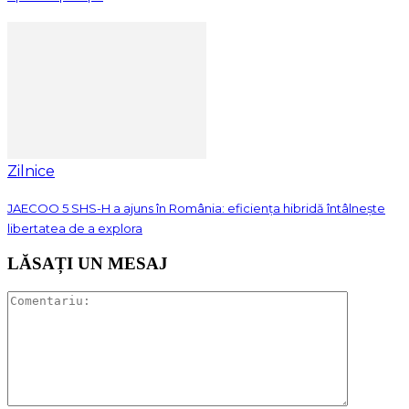
Zilnice
JAECOO 5 SHS-H a ajuns în România: eficiența hibridă întâlnește
libertatea de a explora
LĂSAȚI UN MESAJ