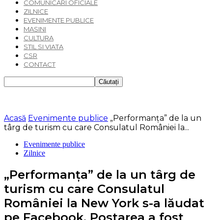
COMUNICARI OFICIALE
ZILNICE
EVENIMENTE PUBLICE
MASINI
CULTURA
STIL SI VIATA
CSR
CONTACT
Acasă
Evenimente publice
„Performanța” de la un
târg de turism cu care Consulatul României la...
Evenimente publice
Zilnice
„Performanța” de la un târg de
turism cu care Consulatul
României la New York s-a lăudat
pe Facebook. Postarea a fost