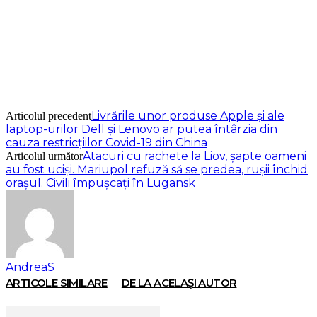
Livrările unor produse Apple şi ale
Articolul precedent
laptop-urilor Dell şi Lenovo ar putea întârzia din
cauza restricţiilor Covid-19 din China
Atacuri cu rachete la Liov, șapte oameni
Articolul următor
au fost uciși. Mariupol refuză să se predea, rușii închid
orașul. Civili împușcați în Lugansk
AndreaS
ARTICOLE SIMILARE
DE LA ACELAȘI AUTOR