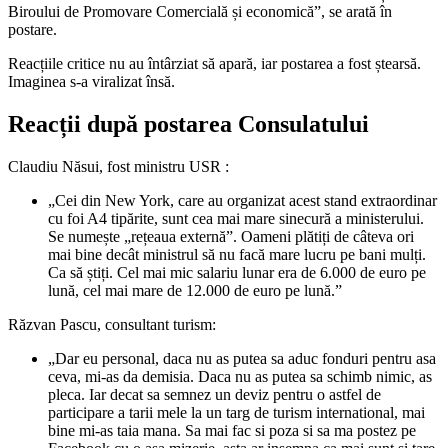
Biroului de Promovare Comercială și economică”, se arată în
postare.
Reacțiile critice nu au întârziat să apară, iar postarea a fost ștearsă.
Imaginea s-a viralizat însă.
Reacții după postarea Consulatului
Claudiu Năsui, fost ministru USR :
„Cei din New York, care au organizat acest stand extraordinar
cu foi A4 tipărite, sunt cea mai mare sinecură a ministerului.
Se numește „rețeaua externă”. Oameni plătiți de câteva ori
mai bine decât ministrul să nu facă mare lucru pe bani mulți.
Ca să știți. Cel mai mic salariu lunar era de 6.000 de euro pe
lună, cel mai mare de 12.000 de euro pe lună.”
Răzvan Pascu, consultant turism:
„Dar eu personal, daca nu as putea sa aduc fonduri pentru asa
ceva, mi-as da demisia. Daca nu as putea sa schimb nimic, as
pleca. Iar decat sa semnez un deviz pentru o astfel de
participare a tarii mele la un targ de turism international, mai
bine mi-as taia mana. Sa mai fac si poza si sa ma postez pe