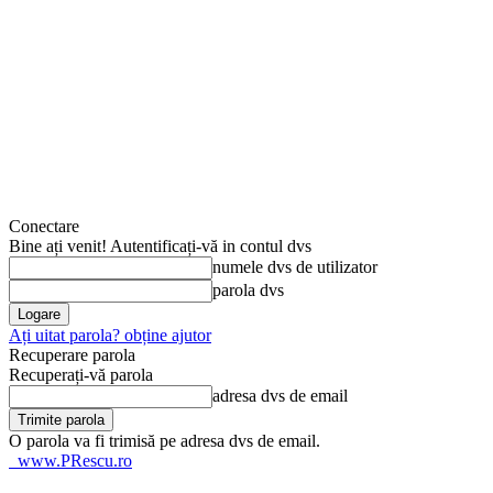
Conectare
Bine ați venit! Autentificați-vă in contul dvs
numele dvs de utilizator
parola dvs
Ați uitat parola? obține ajutor
Recuperare parola
Recuperați-vă parola
adresa dvs de email
O parola va fi trimisă pe adresa dvs de email.
www.PRescu.ro