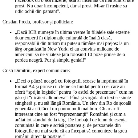
Facebook cu o asa mizerie, asta ar insemna ca mai sunt si tare
prost. Nu doar incompetent, dar si prost. Mi-ar fi rusine sa
ridic ochii din pamant”.
Cristian Preda, profesor și politician:
„Dacă ICR numește în ultima vreme în filialele sale externe
doar experți în diplomație culturală de înaltă clasă,
responsabilii din turism nu puteau rămâne mai prejos: la un
târg organizat în New York, ei au convins milioane de
americani să ne viziteze țara folosind 10 poze prinse de o
perdea neagră. Pur și simplu genial!”
Cristi Dimitriu, expert comunicare:
„Deci o pânză neagră cu fotografii scoase la imprimantă în
format A4 și prinse cu cleme ca fundal pentru cei care au
oferit “sprijin logistic” pentru “o astfel de prezentare” cum nu
găsești “nicăieri altundeva”. Până și virgula din text se simte
stingheră și nu stă lângă România. Un elev din Ro de școală
generală ar fi făcut un panou mult mai bun. Chiar ar fi
interesant cine au fost “reprezentanții” României și cum a
arătat tot standul de la târg. De limbajul de lemn de esența
comunistă în care e scrisă postarea și de persoanele din
fotografie nu mai scriu că au început să comenteze la greu
românii direct la postare.”