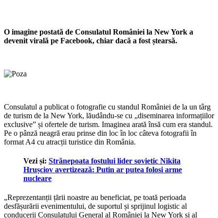
O imagine postată de Consulatul României la New York a
devenit virală pe Facebook, chiar dacă a fost ștearsă.
Consulatul a publicat o fotografie cu standul României de la un târg
de turism de la New York, lăudându-se cu „diseminarea informațiilor
exclusive” și ofertele de turism. Imaginea arată însă cum era standul.
Pe o pânză neagră erau prinse din loc în loc câteva fotografii în
format A4 cu atracții turistice din România.
Vezi și:
Strănepoata fostului lider sovietic Nikita
Hrușciov avertizează: Putin ar putea folosi arme
nucleare
„Reprezentanții țării noastre au beneficiat, pe toată perioada
desfășurării evenimentului, de suportul și sprijinul logistic al
conducerii Consulatului General al României la New York și al