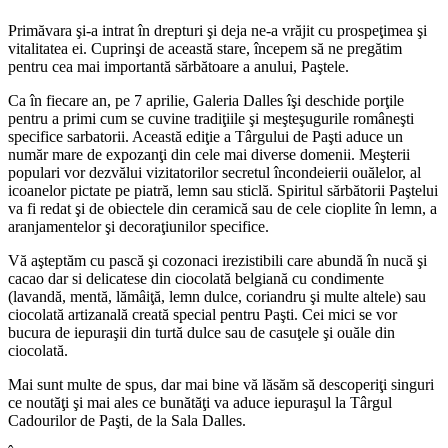
Primăvara şi-a intrat în drepturi şi deja ne-a vrăjit cu prospeţimea şi
vitalitatea ei. Cuprinşi de această stare, începem să ne pregătim
pentru cea mai importantă sărbătoare a anului, Paştele.
Ca în fiecare an, pe 7 aprilie, Galeria Dalles îşi deschide porţile
pentru a primi cum se cuvine tradiţiile şi meşteşugurile româneşti
specifice sarbatorii. Această ediţie a Târgului de Paşti aduce un
număr mare de expozanţi din cele mai diverse domenii. Meşterii
populari vor dezvălui vizitatorilor secretul încondeierii ouălelor, al
icoanelor pictate pe piatră, lemn sau sticlă. Spiritul sărbătorii Paştelui
va fi redat şi de obiectele din ceramică sau de cele cioplite în lemn, a
aranjamentelor şi decoraţiunilor specifice.
Vă aşteptăm cu pască şi cozonaci irezistibili care abundă în nucă şi
cacao dar si delicatese din ciocolată belgiană cu condimente
(lavandă, mentă, lămâiţă, lemn dulce, coriandru şi multe altele) sau
ciocolată artizanală creată special pentru Paşti. Cei mici se vor
bucura de iepuraşii din turtă dulce sau de casuţele şi ouăle din
ciocolată.
Mai sunt multe de spus, dar mai bine vă lăsăm să descoperiţi singuri
ce noutăţi şi mai ales ce bunătăţi va aduce iepuraşul la Târgul
Cadourilor de Paşti, de la Sala Dalles.