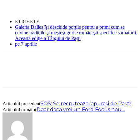
ETICHETE
Galeria Dalles îşi deschide porţile pentru a primi cum se
cuvine tradiţiile şi meşteşugurile româneşti specifice sarbatorii.
Această ediţie a Târgului de Paşti
pe 7 aprilie
SOS: Se recruteaza iepuraşi de Paşti!
Articolul precedent
Doar dacă vrei un Ford Focus nou…
Articolul următor