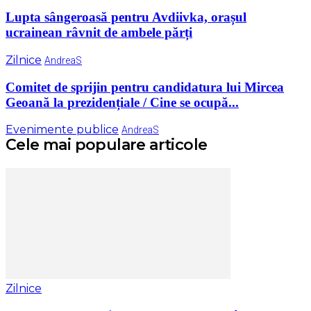
Lupta sângeroasă pentru Avdiivka, orașul
ucrainean râvnit de ambele părți
Zilnice
AndreaS
Comitet de sprijin pentru candidatura lui Mircea
Geoană la prezidențiale / Cine se ocupă...
Evenimente publice
AndreaS
Cele mai populare articole
Zilnice