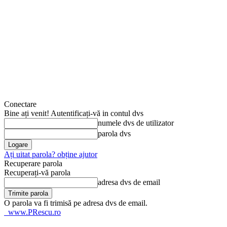
Conectare
Bine ați venit! Autentificați-vă in contul dvs
numele dvs de utilizator
parola dvs
Ați uitat parola? obține ajutor
Recuperare parola
Recuperați-vă parola
adresa dvs de email
O parola va fi trimisă pe adresa dvs de email.
www.PRescu.ro