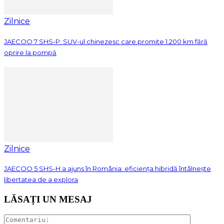
Zilnice
JAECOO 7 SHS-P: SUV-ul chinezesc care promite 1.200 km fără
oprire la pompă
Zilnice
JAECOO 5 SHS-H a ajuns în România: eficiența hibridă întâlnește
libertatea de a explora
LĂSAȚI UN MESAJ