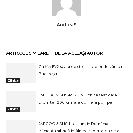
AndreaS
ARTICOLE SIMILARE
DE LA ACELAȘI AUTOR
Cu KIA EV2 scapi de stresul orelor de vârf din
București
Zilnice
JAECOO 7 SHS-P: SUV-ul chinezesc care
promite 1.200 km fără oprire la pompă
Zilnice
JAECOO 5 SHS-H a ajuns în România:
eficiența hibridă întâlnește libertatea de a