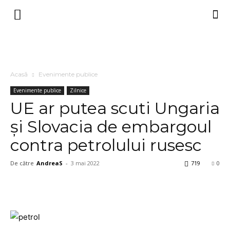
Acasă
Evenimente publice
Evenimente publice
Zilnice
UE ar putea scuti Ungaria
și Slovacia de embargoul
contra petrolului rusesc
De către
AndreaS
-
3 mai 2022
719
0