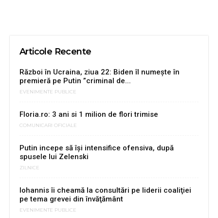
Articole Recente
Război în Ucraina, ziua 22: Biden îl numește în
premieră pe Putin ”criminal de...
EVENIMENTE PUBLICE
Floria.ro: 3 ani si 1 milion de flori trimise
COMUNICARI OFICIALE
Putin incepe să își intensifice ofensiva, după
spusele lui Zelenski
ZILNICE
Iohannis îi cheamă la consultări pe liderii coaliţiei
pe tema grevei din învăţământ
EVENIMENTE PUBLICE