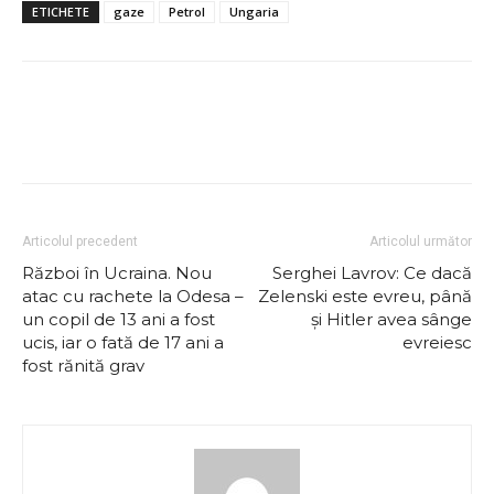
ETICHETE
gaze
Petrol
Ungaria
Articolul precedent
Articolul următor
Război în Ucraina. Nou
Serghei Lavrov: Ce dacă
atac cu rachete la Odesa –
Zelenski este evreu, până
un copil de 13 ani a fost
și Hitler avea sânge
ucis, iar o fată de 17 ani a
evreiesc
fost rănită grav