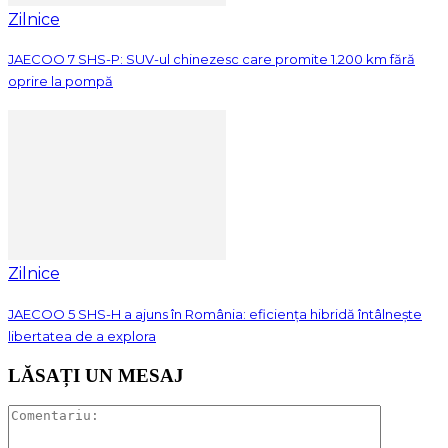
Zilnice
JAECOO 7 SHS-P: SUV-ul chinezesc care promite 1.200 km fără
oprire la pompă
Zilnice
JAECOO 5 SHS-H a ajuns în România: eficiența hibridă întâlnește
libertatea de a explora
LĂSAȚI UN MESAJ