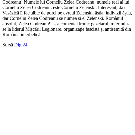
Codreanu! Numele lui Corneliu Zelea Codreanu, numele real al lui
Corneliu Zelea Codreanu, este Corneliu Zelenski. Interesant, da?
Vasăzică îl fac albie de porci pe evreul Zelenski, ăștia, indivizii ăștia,
dar Corneliu Zelea Codreanu se numea și el Zelenski. Românul
absolut, Zelea Codreanu!” – a comentat ironic gazetarul, referindu-
se la liderul Mișcării Legionare, organizație fascistă și antisemită din
România interbelică.
Sursă
Digi24