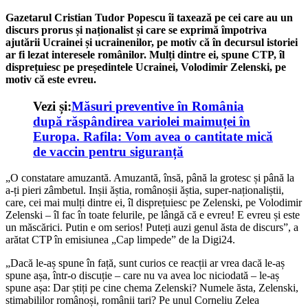
Gazetarul Cristian Tudor Popescu îi taxează pe cei care au un
discurs prorus și naționalist și care se exprimă împotriva
ajutării Ucrainei și ucrainenilor, pe motiv că în decursul istoriei
ar fi lezat interesele românilor. Mulți dintre ei, spune CTP, îl
disprețuiesc pe președintele Ucrainei, Volodimir Zelenski, pe
motiv că este evreu.
Vezi și:
Măsuri preventive în România
după răspândirea variolei maimuței în
Europa. Rafila: Vom avea o cantitate mică
de vaccin pentru siguranță
„O constatare amuzantă. Amuzantă, însă, până la grotesc și până la
a-ți pieri zâmbetul. Inșii ăștia, românoșii ăștia, super-naționaliștii,
care, cei mai mulți dintre ei, îl disprețuiesc pe Zelenski, pe Volodimir
Zelenski – îl fac în toate felurile, pe lângă că e evreu! E evreu și este
un măscărici. Putin e om serios! Puteți auzi genul ăsta de discurs”, a
arătat CTP în emisiunea „Cap limpede” de la Digi24.
„Dacă le-aș spune în față, sunt curios ce reacții ar vrea dacă le-aș
spune așa, într-o discuție – care nu va avea loc niciodată – le-aș
spune așa: Dar știți pe cine chema Zelenski? Numele ăsta, Zelenski,
stimabililor românoși, românii tari? Pe unul Corneliu Zelea