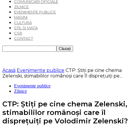
COMUNICARI OFICIALE
ZILNICE
EVENIMENTE PUBLICE
MASINI
CULTURA
STIL SI VIATA
CSR
CONTACT
Acasă
Evenimente publice
CTP: Știți pe cine chema
Zelenski, stimabililor românoși care îl disprețuiți pe...
Evenimente publice
Zilnice
CTP: Știți pe cine chema Zelenski,
stimabililor românoși care îl
disprețuiți pe Volodimir Zelenski?