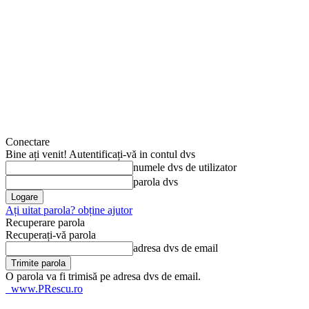
Conectare
Bine ați venit! Autentificați-vă in contul dvs
numele dvs de utilizator
parola dvs
Ați uitat parola? obține ajutor
Recuperare parola
Recuperați-vă parola
adresa dvs de email
O parola va fi trimisă pe adresa dvs de email.
www.PRescu.ro