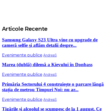
Articole Recente
Samsung Galaxy S23 Ultra vine cu upgrade de
cameră selfie şi aflăm detalii despre...
Evenimente publice
AndreaS
Marea (dublă) dilemă a Kievului în Donbass
Evenimente publice
AndreaS
Primăria Sectorului 4 construiește o parcare lângă
stația de metrou Timpuri Noi: nu ar...
Evenimente publice
AndreaS
Țigările și alcoolul se scumpesc de la 1 august. Ce