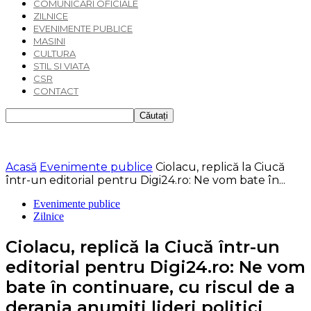
COMUNICARI OFICIALE
ZILNICE
EVENIMENTE PUBLICE
MASINI
CULTURA
STIL SI VIATA
CSR
CONTACT
Acasă
Evenimente publice
Ciolacu, replică la Ciucă
într-un editorial pentru Digi24.ro: Ne vom bate în...
Evenimente publice
Zilnice
Ciolacu, replică la Ciucă într-un
editorial pentru Digi24.ro: Ne vom
bate în continuare, cu riscul de a
deranja anumiți lideri politici