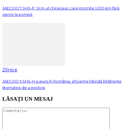
JAECOO 7 SHS-P: SUV-ul chinezesc care promite 1.200 km fără
oprire la pompă
Zilnice
JAECOO 5 SHS-H a ajuns în România: eficiența hibridă întâlnește
libertatea de a explora
LĂSAȚI UN MESAJ