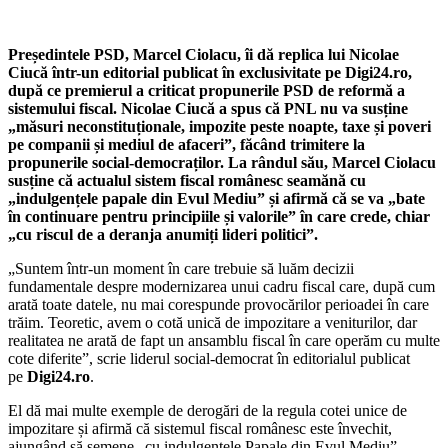
Președintele PSD, Marcel Ciolacu, îi dă replica lui Nicolae
Ciucă într-un editorial publicat în exclusivitate pe Digi24.ro,
după ce premierul a criticat propunerile PSD de reformă a
sistemului fiscal. Nicolae Ciucă a spus că PNL nu va susține
„măsuri neconstituționale, impozite peste noapte, taxe și poveri
pe companii și mediul de afaceri”, făcând trimitere la
propunerile social-democraților. La rândul său, Marcel Ciolacu
susține că actualul sistem fiscal românesc seamănă cu
„indulgențele papale din Evul Mediu” și afirmă că se va „bate
în continuare pentru principiile și valorile” în care crede, chiar
„cu riscul de a deranja anumiți lideri politici”.
„Suntem într-un moment în care trebuie să luăm decizii
fundamentale despre modernizarea unui cadru fiscal care, după cum
arată toate datele, nu mai corespunde provocărilor perioadei în care
trăim. Teoretic, avem o cotă unică de impozitare a veniturilor, dar
realitatea ne arată de fapt un ansamblu fiscal în care operăm cu multe
cote diferite”, scrie liderul social-democrat în editorialul publicat
pe
Digi24.ro
.
El dă mai multe exemple de derogări de la regula cotei unice de
impozitare și afirmă că sistemul fiscal românesc este învechit,
ajungând să semene „cu indulgențele Papale din Evul Mediu”.