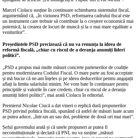
Marcel Ciolacu susține în continuare schimbarea sistemului fiscal,
argumentând că, „în viziunea PSD, reformarea cadrului fiscal este
un instrument care trebuie să contribuie la o creștere economică mai
puternică, la crearea de locuri de muncă și la o mai mare egalitate a
veniturilor”.
Președintele PSD precizează că nu va renunța la ideea de
reformă fiscală, „chiar cu riscul de a deranja anumiți lideri
politici”.
„PSD a propus mai multe măsuri concrete partenerilor de coaliție
pentru modernizarea Codului Fiscal. O mare parte au fost acceptate
și mă bucur că ne-am înțeles și pe ideea deducerilor pentru angajații
aflați la limita salariului minim. Ne vom bate în continuare pentru
principiile și valorile în care credem, chiar cu riscul de a deranja
anumiți lideri politici”, mai arată Ciolacu în editorial.
Premierul Nicolae Ciucă a dat vineri o replică dură propunerilor
PSD privind politica fiscală, spunând că astfel de măsuri luate acum
ar putea aduce, „într-un an sau doi, probleme de două ori mai mari”.
Șeful guvernului arată și că unele propuneri ar putea fi
neconstituționale și declară că PNL nu va susține „măsuri