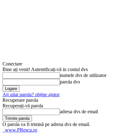
Conectare
Bine ați venit! Autentificați-vă in contul dvs
numele dvs de utilizator
parola dvs
Ați uitat parola? obține ajutor
Recuperare parola
Recuperați-vă parola
adresa dvs de email
O parola va fi trimisă pe adresa dvs de email.
www.PRescu.ro