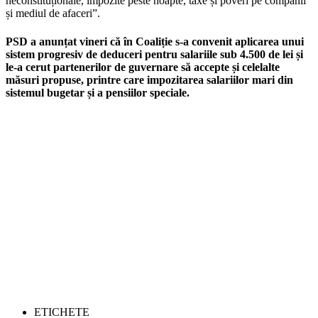
neconstituționale, impozite peste noapte, taxe și poveri pe companii
și mediul de afaceri”.
PSD a anunțat vineri că în Coaliție s-a convenit aplicarea unui
sistem progresiv de deduceri pentru salariile sub 4.500 de lei și
le-a cerut partenerilor de guvernare să accepte și celelalte
măsuri propuse, printre care impozitarea salariilor mari din
sistemul bugetar și a pensiilor speciale.
ETICHETE