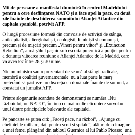
Mii de persoane a manifestat duminică în centrul Madridului
pentru a cere desființarea NATO și a face apel la pace, cu două
zile înainte de deschiderea summitului Alianței Atlantice din
capitala spaniolă, potrivit AFP.
O lungă procesiune formată din convoaie de activiști de stânga,
anticapitaliști, alterglobaliști, ecologiști, feminiști și comuniști,
precum și de mișcări precum „Vineri pentru viitor” și „Extinction
Rebellion”, a mărșăluit pașnic sub escorta puternică a poliției pentru
a denunța viitoarea reuniune a Alianței Atlantice de la Madrid, care
va avea loc între 28 și 30 iunie.
Niciun ministru sau reprezentant de seamă al stângii radicale,
membră a coaliției guvernamentale, nu a luat parte la marș,
preferând să păstreze un discreția cu două zile înainte de summit, a
constatat un jurnalist AFP.
Printre sloganurile scandate de demonstranți se număra „Nu
războiului, nu NATO”, în timp ce mai multe elicoptere survolau
unul dintre principalele bulevarde ale capitalei.
Pe pancarte se putea citi: „Faceți pace, nu război”, „Ajunge cu
cheltuielile militare, dați pentru școli și spitale”, alături de o imagine
a unei femei plângând din tabloul Guernica al lui Pablo Picasso, una