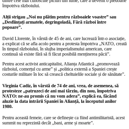
dintre cele mai cunoscute picturi din lume, care a devenit o pledoarie
împotriva războiului.
Alții strigau „Noi nu plătim pentru războaiele voastre” sau
„Desființați armatele, degringoladă, Fără război între
popoare”.
David Llorente, în vârstă de 45 de ani, care lucrează într-o asociație,
a explicat că se afla acolo pentru a protesta împotriva „NATO, creată
în timpul războiului, în slujba imperialismului american, care
continuă să existe fără să fi făcut posibilă menținerea păcii”.
Pentru acest activist anticapitalist, Alianța Atlantică „promovează
războiul, comerțul cu arme” și „politica externă a Spaniei crește
costurile militare în loc să crească cheltuielile sociale și de sănătate”.
Virginia Cadiz, în vârstă de 74 de ani, vrea, de asemenea, să
protesteze „patruzeci de ani mai târziu, din nou, împotriva
NATO: ne-au promis că nu vom adera”, explică ea, făcând
aluzie la data intrării Spaniei în Alianță, la începutul anilor
1980.
Pentru această femeie, care se definește ca fiind antimilitaristă, acest
summit nu reprezintă decât „bani, arme și moarte”.