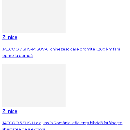
Zilnice
JAECOO 7 SHS-P: SUV-ul chinezesc care promite 1.200 km fără
oprire la pompă
Zilnice
JAECOO 5 SHS-H a ajuns în România: eficiența hibridă întâlnește
libertatea de a explora