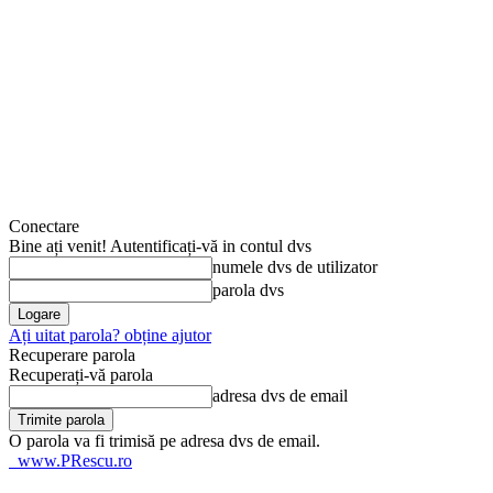
Conectare
Bine ați venit! Autentificați-vă in contul dvs
numele dvs de utilizator
parola dvs
Ați uitat parola? obține ajutor
Recuperare parola
Recuperați-vă parola
adresa dvs de email
O parola va fi trimisă pe adresa dvs de email.
www.PRescu.ro