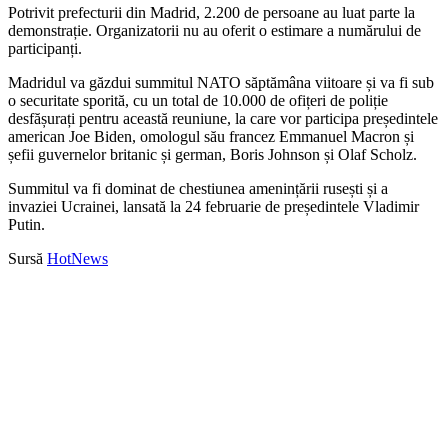
Potrivit prefecturii din Madrid, 2.200 de persoane au luat parte la
demonstrație. Organizatorii nu au oferit o estimare a numărului de
participanți.
Madridul va găzdui summitul NATO săptămâna viitoare și va fi sub
o securitate sporită, cu un total de 10.000 de ofițeri de poliție
desfășurați pentru această reuniune, la care vor participa președintele
american Joe Biden, omologul său francez Emmanuel Macron și
șefii guvernelor britanic și german, Boris Johnson și Olaf Scholz.
Summitul va fi dominat de chestiunea amenințării rusești și a
invaziei Ucrainei, lansată la 24 februarie de președintele Vladimir
Putin.
Sursă
HotNews