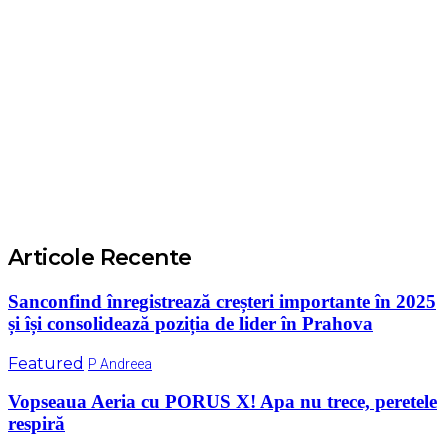
Articole Recente
Sanconfind înregistrează creșteri importante în 2025
și își consolidează poziția de lider în Prahova
Featured
P Andreea
Vopseaua Aeria cu PORUS X! Apa nu trece, peretele
respiră