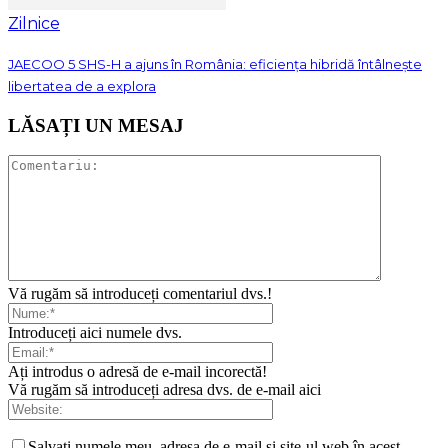
Zilnice
JAECOO 5 SHS-H a ajuns în România: eficiența hibridă întâlnește
libertatea de a explora
LĂSAȚI UN MESAJ
Vă rugăm să introduceți comentariul dvs.!
Introduceți aici numele dvs.
Ați introdus o adresă de e-mail incorectă!
Vă rugăm să introduceți adresa dvs. de e-mail aici
Salvați numele meu, adresa de e-mail și site-ul web în acest