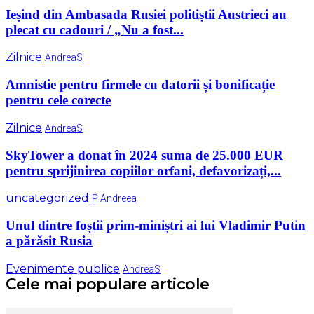
Ieșind din Ambasada Rusiei politiștii Austrieci au
plecat cu cadouri / „Nu a fost...
Zilnice
AndreaS
Amnistie pentru firmele cu datorii și bonificație
pentru cele corecte
Zilnice
AndreaS
SkyTower a donat în 2024 suma de 25.000 EUR
pentru sprijinirea copiilor orfani, defavorizați,...
uncategorized
P Andreea
Unul dintre foștii prim-miniștri ai lui Vladimir Putin
a părăsit Rusia
Evenimente publice
AndreaS
Cele mai populare articole