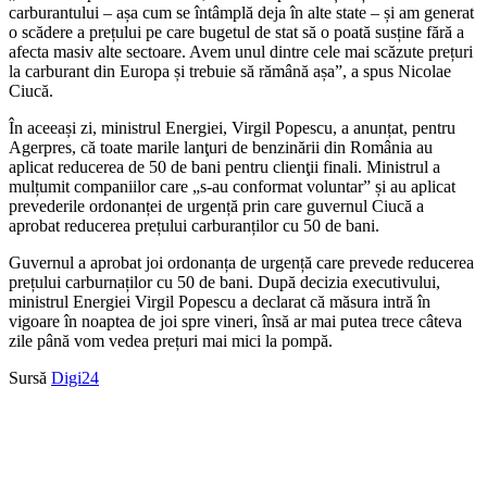
carburantului – așa cum se întâmplă deja în alte state – și am generat
o scădere a prețului pe care bugetul de stat să o poată susține fără a
afecta masiv alte sectoare. Avem unul dintre cele mai scăzute prețuri
la carburant din Europa și trebuie să rămână așa”, a spus Nicolae
Ciucă.
În aceeași zi, ministrul Energiei, Virgil Popescu, a anunțat, pentru
Agerpres, că toate marile lanţuri de benzinării din România au
aplicat reducerea de 50 de bani pentru clienţii finali. Ministrul a
mulțumit companiilor care „s-au conformat voluntar” și au aplicat
prevederile ordonanței de urgență prin care guvernul Ciucă a
aprobat reducerea prețului carburanților cu 50 de bani.
Guvernul a aprobat joi ordonanța de urgență care prevede reducerea
prețului carburnaților cu 50 de bani. După decizia executivului,
ministrul Energiei Virgil Popescu a declarat că măsura intră în
vigoare în noaptea de joi spre vineri, însă ar mai putea trece câteva
zile până vom vedea prețuri mai mici la pompă.
Sursă
Digi24