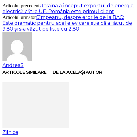
Ucraina a început exportul de energie
Articolul precedent
electrică către UE. România este primul client
Cîmpeanu, despre erorile de la BAC:
Articolul următor
Este dramatic pentru acel elev care știe că a făcut de
9,80 și s-a văzut pe liste cu 2,80
AndreaS
ARTICOLE SIMILARE
DE LA ACELAȘI AUTOR
Zilnice