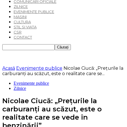
COMUNICARI OFICIALE
ZILNICE
EVENIMENTE PUBLICE
MASINI
CULTURA
STIL SI VIATA
CSR
CONTACT
Acasă
Evenimente publice
Nicolae Ciucă: „Prețurile la
carburanți au scăzut, este o realitate care se...
Evenimente publice
Zilnice
Nicolae Ciucă: „Prețurile la
carburanți au scăzut, este o
realitate care se vede în
benzinării”