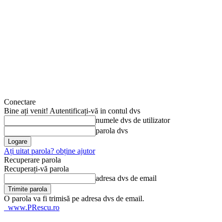
Conectare
Bine ați venit! Autentificați-vă in contul dvs
numele dvs de utilizator
parola dvs
Ați uitat parola? obține ajutor
Recuperare parola
Recuperați-vă parola
adresa dvs de email
O parola va fi trimisă pe adresa dvs de email.
www.PRescu.ro