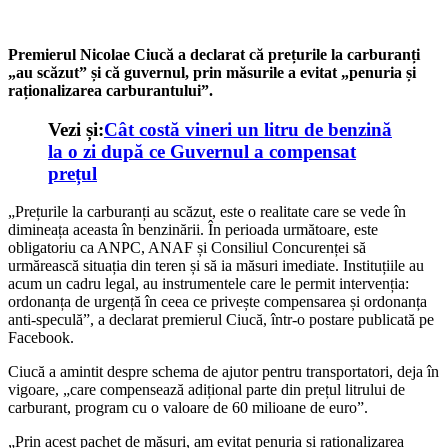
Premierul Nicolae Ciucă a declarat că prețurile la carburanți
„au scăzut” și că guvernul, prin măsurile a evitat „penuria și
raționalizarea carburantului”.
Vezi și:
Cât costă vineri un litru de benzină
la o zi după ce Guvernul a compensat
prețul
„Prețurile la carburanți au scăzut, este o realitate care se vede în
dimineața aceasta în benzinării. În perioada următoare, este
obligatoriu ca ANPC, ANAF și Consiliul Concurenței să
urmărească situația din teren și să ia măsuri imediate. Instituțiile au
acum un cadru legal, au instrumentele care le permit intervenția:
ordonanța de urgență în ceea ce privește compensarea și ordonanța
anti-speculă”, a declarat premierul Ciucă, într-o postare publicată pe
Facebook.
Ciucă a amintit despre schema de ajutor pentru transportatori, deja în
vigoare, „care compensează adițional parte din prețul litrului de
carburant, program cu o valoare de 60 milioane de euro”.
„Prin acest pachet de măsuri, am evitat penuria și raționalizarea