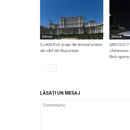
Zilnice
Zilnice
Cu KIA EV2 scapi de stresul orelor
JAECOO 7 
de vârf din București
chinezesc 
fără oprir
LĂSAȚI UN MESAJ