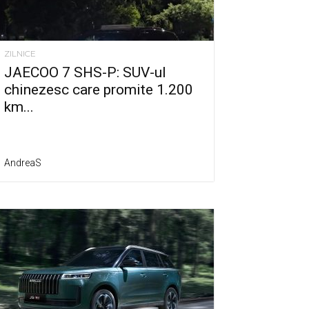
ZILNICE
JAECOO 7 SHS-P: SUV-ul
chinezesc care promite 1.200
km...
AndreaS