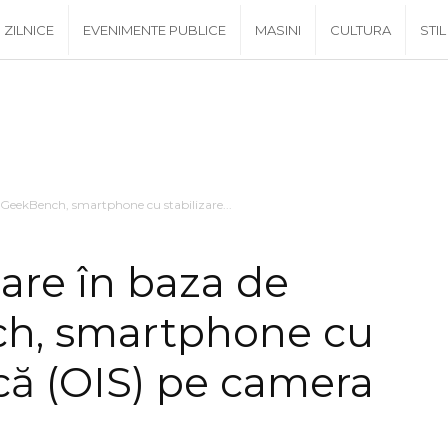
ZILNICE
EVENIMENTE PUBLICE
MASINI
CULTURA
STIL
 GeekBench, smartphone cu stabilizare...
are în baza de
h, smartphone cu
ică (OIS) pe camera