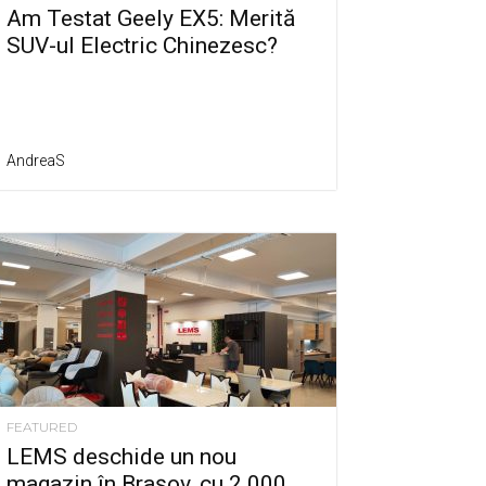
Am Testat Geely EX5: Merită
SUV-ul Electric Chinezesc?
AndreaS
FEATURED
LEMS deschide un nou
magazin în Brașov, cu 2.000...