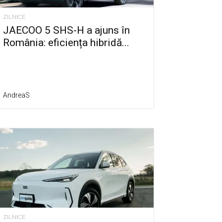
ZILNICE
JAECOO 5 SHS-H a ajuns în
România: eficiența hibridă...
AndreaS
ZILNICE