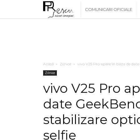
www.PRescu.ro
COMUNICARI OFICIALE
Acasă
Zilnice
vivo V25 Pro apare în baza de date
Zilnice
vivo V25 Pro ap
date GeekBenc
stabilizare opt
selfie