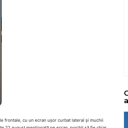
C
a
e frontale, cu un ecran ușor curbat lateral și muchii
 de 22 august menționată pe ecran, posibil să fie chiar