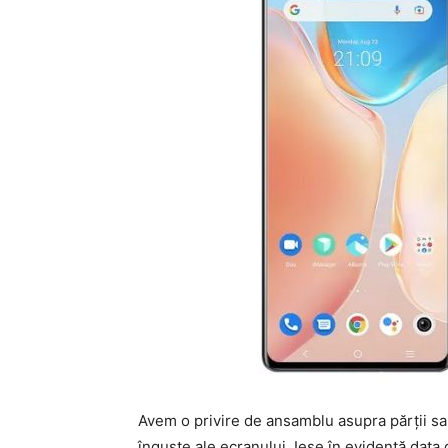
Avem o privire de ansamblu asupra părții sal
înguste ale ecranului. Iese în evidență data