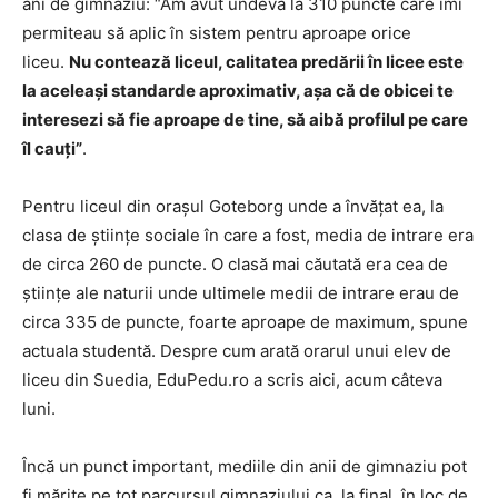
ani de gimnaziu: “Am avut undeva la 310 puncte care îmi
permiteau să aplic în sistem pentru aproape orice
liceu.
Nu contează liceul, calitatea predării în licee este
la aceleași standarde aproximativ, așa că de obicei te
interesezi să fie aproape de tine, să aibă profilul pe care
îl cauți”
.
Pentru liceul din orașul Goteborg unde a învățat ea, la
clasa de științe sociale în care a fost, media de intrare era
de circa 260 de puncte. O clasă mai căutată era cea de
științe ale naturii unde ultimele medii de intrare erau de
circa 335 de puncte, foarte aproape de maximum, spune
actuala studentă. Despre cum arată orarul unui elev de
liceu din Suedia, EduPedu.ro a scris aici, acum câteva
luni.
Încă un punct important, mediile din anii de gimnaziu pot
fi mărite pe tot parcursul gimnaziului ca, la final, în loc de