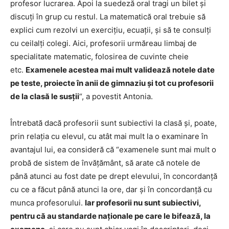
profesor lucrarea. Apoi la suedeză oral tragi un bilet și
discuți în grup cu restul. La matematică oral trebuie să
explici cum rezolvi un exercițiu, ecuații, și să te consulți
cu ceilalți colegi. Aici, profesorii urmăreau limbaj de
specialitate matematic, folosirea de cuvinte cheie
etc.
Examenele acestea mai mult validează notele date
pe teste, proiecte în anii de gimnaziu și tot cu profesorii
de la clasă le susții
“, a povestit Antonia.
Întrebată dacă profesorii sunt subiectivi la clasă și, poate,
prin relația cu elevul, cu atât mai mult la o examinare în
avantajul lui, ea consideră că “examenele sunt mai mult o
probă de sistem de învățământ, să arate că notele de
până atunci au fost date pe drept elevului, în concordanță
cu ce a făcut până atunci la ore, dar și în concordanță cu
munca profesorului.
Iar profesorii nu sunt subiectivi,
pentru că au standarde naționale pe care le bifează, la