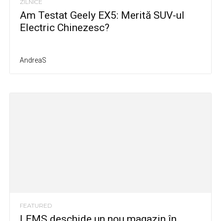
ZILNICE
Am Testat Geely EX5: Merită SUV-ul
Electric Chinezesc?
AndreaS
FEATURED
LEMS deschide un nou magazin în