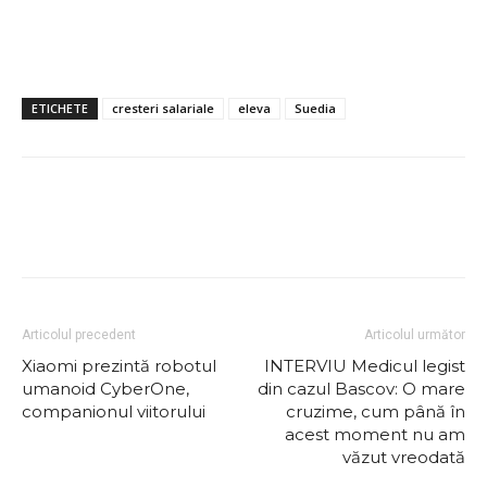
ETICHETE
cresteri salariale
eleva
Suedia
Articolul precedent
Articolul următor
Xiaomi prezintă robotul
INTERVIU Medicul legist
umanoid CyberOne,
din cazul Bascov: O mare
companionul viitorului
cruzime, cum până în
acest moment nu am
văzut vreodată