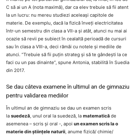
C să ai un A (nota maximă), dar ca elev trebuie să fii atent
la un lucru: nu mereu studiezi aceleași capitole de
materie. De exemplu, dacă la fizică înveți electricitatea
într-un semestru din clasa a VII-a și atât, atunci nu mai ai
ocazie să revii pe subiect în cealaltă perioadă de cursuri
sau în clasa a VIII-a, deci rămâi cu notele și mediile de
atunci. “Trebuie să fii puțin strateg și să te gândești la ce
faci cu un pas dinainte”, spune Antonia, stabilită în Suedia
din 2017.
Se dau câteva examene în ultimul an de gimnaziu
pentru validarea mediilor
În ultimul an de gimnaziu se dau un examen scris
la
suedeză
, unul oral la suedeză, la
matematică
de
asemenea – scris și oral -, apoi
un examen scris la o
materie din științele naturii
, anume fizică/ chimie/