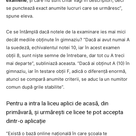
examene
, și care nu sunt chiar vagi în descriptori, deci
se punctează exact anumite lucruri care se urmăresc”,
spune eleva.
Ce se întâmplă dacă notele de la examinare ies mai mici
decât mediile obținute în gimnaziu? “Dacă ai avut numai A
la suedeză, echivalentul notei 10, iar în acest examen
obții 8, sunt niște semne de întrebare, dar tot cu A treci
mai departe”, subliniază aceasta. “Dacă ai obținut A (10) în
gimnaziu, iar în testare obții F, adică o diferență enormă,
atunci se compară anumite criterii, se aduc la un numitor
comun după grile stabilite”.
Pentru a intra la liceu aplici de acasă, din
primăvară, și urmărești ce licee te pot accepta
dintr-o aplicație
“Există o bază online națională în care școala te