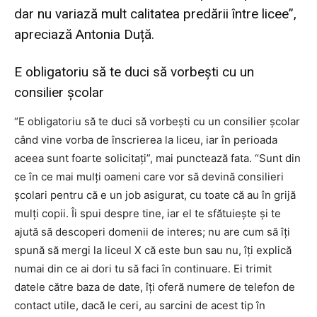
dar nu variază mult calitatea predării între licee”,
apreciază Antonia Duță.
E obligatoriu să te duci să vorbești cu un
consilier școlar
“E obligatoriu să te duci să vorbești cu un consilier școlar
când vine vorba de înscrierea la liceu, iar în perioada
aceea sunt foarte solicitați”, mai punctează fata. “Sunt din
ce în ce mai mulți oameni care vor să devină consilieri
școlari pentru că e un job asigurat, cu toate că au în grijă
mulți copii. Îi spui despre tine, iar el te sfătuiește și te
ajută să descoperi domenii de interes; nu are cum să îți
spună să mergi la liceul X că este bun sau nu, îți explică
numai din ce ai dori tu să faci în continuare. Ei trimit
datele către baza de date, îți oferă numere de telefon de
contact utile, dacă le ceri, au sarcini de acest tip în