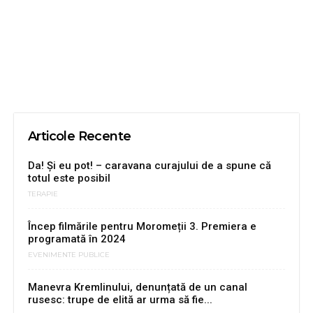
Articole Recente
Da! Şi eu pot! – caravana curajului de a spune că
totul este posibil
TERAPIE
Încep filmările pentru Moromeții 3. Premiera e
programată în 2024
EVENIMENTE PUBLICE
Manevra Kremlinului, denunțată de un canal
rusesc: trupe de elită ar urma să fie...