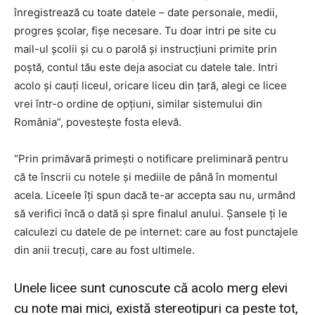
înregistrează cu toate datele – date personale, medii,
progres școlar, fișe necesare. Tu doar intri pe site cu
mail-ul școlii și cu o parolă și instrucțiuni primite prin
poștă, contul tău este deja asociat cu datele tale. Intri
acolo și cauți liceul, oricare liceu din țară, alegi ce licee
vrei într-o ordine de opțiuni, similar sistemului din
România”, povestește fosta elevă.
“Prin primăvară primești o notificare preliminară pentru
că te înscrii cu notele și mediile de până în momentul
acela. Liceele îți spun dacă te-ar accepta sau nu, urmând
să verifici încă o dată și spre finalul anului. Șansele ți le
calculezi cu datele de pe internet: care au fost punctajele
din anii trecuți, care au fost ultimele.
Unele licee sunt cunoscute că acolo merg elevi
cu note mai mici, există stereotipuri ca peste tot,