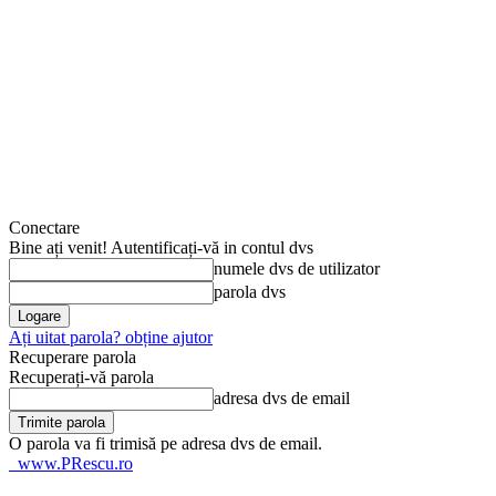
Conectare
Bine ați venit! Autentificați-vă in contul dvs
numele dvs de utilizator
parola dvs
Ați uitat parola? obține ajutor
Recuperare parola
Recuperați-vă parola
adresa dvs de email
O parola va fi trimisă pe adresa dvs de email.
www.PRescu.ro