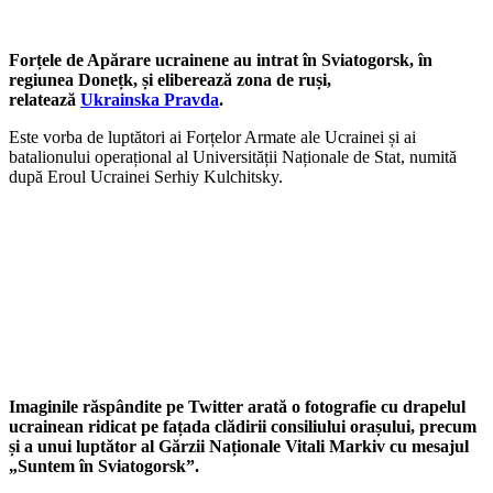
Forțele de Apărare ucrainene au intrat în Sviatogorsk, în
regiunea Donețk, și eliberează zona de ruși,
relatează
Ukrainska Pravda
.
Este vorba de luptători ai Forțelor Armate ale Ucrainei și ai
batalionului operațional al Universității Naționale de Stat, numită
după Eroul Ucrainei Serhiy Kulchitsky.
Imaginile răspândite pe Twitter arată o fotografie cu drapelul
ucrainean ridicat pe fațada clădirii consiliului orașului, precum
și a unui luptător al Gărzii Naționale Vitali Markiv cu mesajul
„Suntem în Sviatogorsk”.