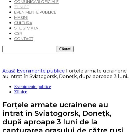
COMUNICARI OFICIALE
ZILNICE
EVENIMENTE PUBLICE
MASINI
CULTURA
STIL SI VIATA
CSR
CONTACT
Acasă
Evenimente publice
Forțele armate ucrainene
au intrat în Sviatogorsk, Donețk, după aproape 3 luni...
Evenimente publice
Zilnice
Forțele armate ucrainene au
intrat în Sviatogorsk, Donețk,
după aproape 3 luni de la
capturarea orașului de către ruși