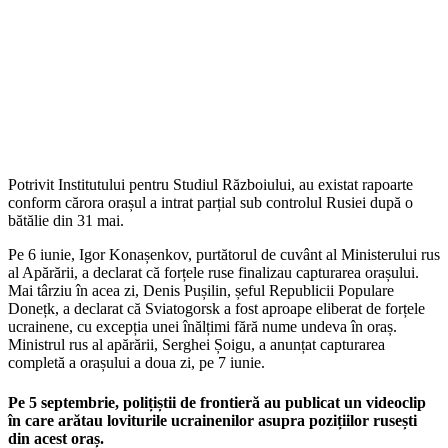
Potrivit Institutului pentru Studiul Războiului, au existat rapoarte
conform cărora orașul a intrat parțial sub controlul Rusiei după o
bătălie din 31 mai.
Pe 6 iunie, Igor Konașenkov, purtătorul de cuvânt al Ministerului rus
al Apărării, a declarat că forțele ruse finalizau capturarea orașului.
Mai târziu în acea zi, Denis Pușilin, șeful Republicii Populare
Donețk, a declarat că Sviatogorsk a fost aproape eliberat de forțele
ucrainene, cu excepția unei înălțimi fără nume undeva în oraș.
Ministrul rus al apărării, Serghei Șoigu, a anunțat capturarea
completă a orașului a doua zi, pe 7 iunie.
Pe 5 septembrie, polițiștii de frontieră au publicat un videoclip
în care arătau loviturile ucrainenilor asupra pozițiilor rusești
din acest oraș.