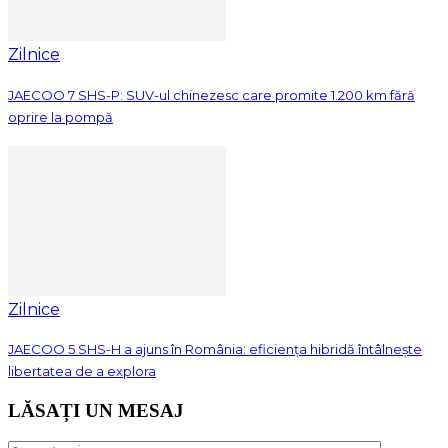
Zilnice
JAECOO 7 SHS-P: SUV-ul chinezesc care promite 1.200 km fără
oprire la pompă
Zilnice
JAECOO 5 SHS-H a ajuns în România: eficiența hibridă întâlnește
libertatea de a explora
LĂSAȚI UN MESAJ