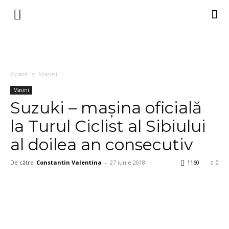
Acasă
Masini
Masini
Suzuki – mașina oficială
la Turul Ciclist al Sibiului
al doilea an consecutiv
De către
Constantin Valentina
-
27 iunie 2018
1160
0