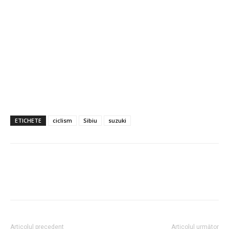
ETICHETE
ciclism
Sibiu
suzuki
Articolul precedent
Articolul următor