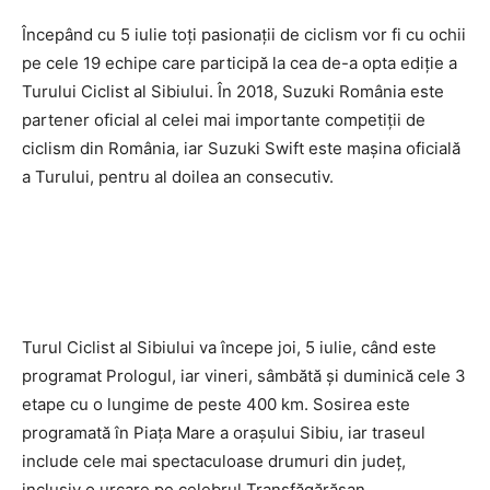
Începând cu 5 iulie toţi pasionaţii de ciclism vor fi cu ochii
pe cele 19 echipe care participă la cea de-a opta ediţie a
Turului Ciclist al Sibiului. În 2018, Suzuki România este
partener oficial al celei mai importante competiţii de
ciclism din România, iar Suzuki Swift este maşina oficială
a Turului, pentru al doilea an consecutiv.
Turul Ciclist al Sibiului va începe joi, 5 iulie, când este
programat Prologul, iar vineri, sâmbătă şi duminică cele 3
etape cu o lungime de peste 400 km. Sosirea este
programată în Piaţa Mare a oraşului Sibiu, iar traseul
include cele mai spectaculoase drumuri din judeţ,
inclusiv o urcare pe celebrul Transfăgărășan.