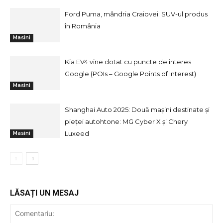
Ford Puma, mândria Craiovei: SUV-ul produs
în România
Masini
Kia EV4 vine dotat cu puncte de interes
Google (POIs – Google Points of Interest)
Masini
Shanghai Auto 2025: Două mașini destinate și
pieței autohtone: MG Cyber X și Chery
Luxeed
Masini
LĂSAȚI UN MESAJ