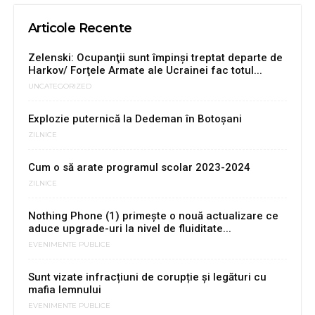
Articole Recente
Zelenski: Ocupanţii sunt împinşi treptat departe de
Harkov/ Forţele Armate ale Ucrainei fac totul...
UNCATEGORIZED
Explozie puternică la Dedeman în Botoșani
ZILNICE
Cum o să arate programul scolar 2023-2024
ZILNICE
Nothing Phone (1) primește o nouă actualizare ce
aduce upgrade-uri la nivel de fluiditate...
EVENIMENTE PUBLICE
Sunt vizate infracțiuni de corupție și legături cu
mafia lemnului
EVENIMENTE PUBLICE