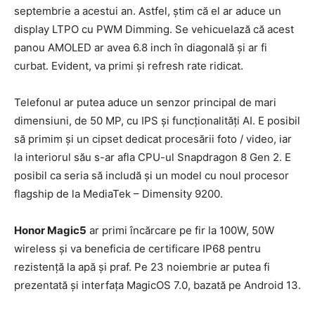
septembrie a acestui an. Astfel, știm că el ar aduce un
display LTPO cu PWM Dimming. Se vehicuelază că acest
panou AMOLED ar avea 6.8 inch în diagonală și ar fi
curbat. Evident, va primi și refresh rate ridicat.
Telefonul ar putea aduce un senzor principal de mari
dimensiuni, de 50 MP, cu IPS și funcționalități AI. E posibil
să primim și un cipset dedicat procesării foto / video, iar
la interiorul său s-ar afla CPU-ul Snapdragon 8 Gen 2. E
posibil ca seria să includă și un model cu noul procesor
flagship de la MediaTek – Dimensity 9200.
Honor Magic5
ar primi încărcare pe fir la 100W, 50W
wireless și va beneficia de certificare IP68 pentru
rezistență la apă și praf. Pe 23 noiembrie ar putea fi
prezentată și interfața MagicOS 7.0, bazată pe Android 13.