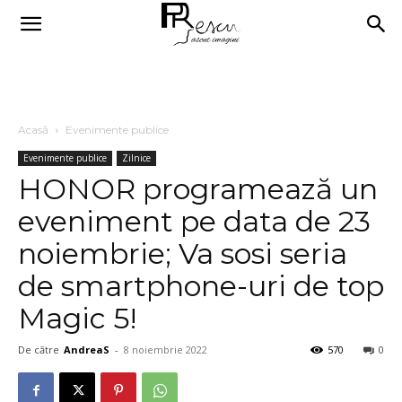
Acasă
Evenimente publice
Evenimente publice
Zilnice
HONOR programează un
eveniment pe data de 23
noiembrie; Va sosi seria
de smartphone-uri de top
Magic 5!
De către
AndreaS
-
8 noiembrie 2022
570
0