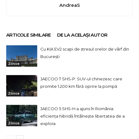
AndreaS
ARTICOLE SIMILARE
DE LA ACELAȘI AUTOR
Cu KIA EV2 scapi de stresul orelor de vârf din
București
Zilnice
JAECOO 7 SHS-P: SUV-ul chinezesc care
promite 1.200 km fără oprire la pompă
Zilnice
JAECOO 5 SHS-H a ajuns în România:
eficiența hibridă întâlnește libertatea de a
explora
Zilnice