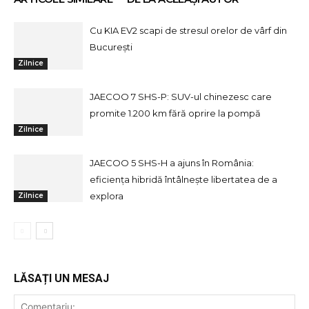
Cu KIA EV2 scapi de stresul orelor de vârf din
București
Zilnice
JAECOO 7 SHS-P: SUV-ul chinezesc care
promite 1.200 km fără oprire la pompă
Zilnice
JAECOO 5 SHS-H a ajuns în România:
eficiența hibridă întâlnește libertatea de a
explora
Zilnice
LĂSAȚI UN MESAJ