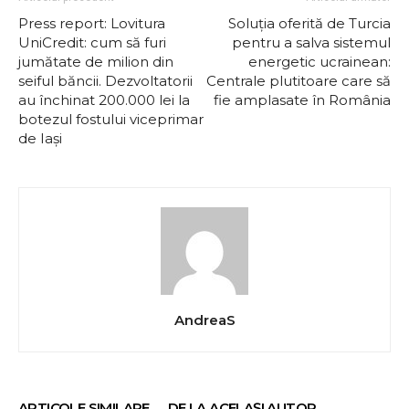
Press report: Lovitura
Soluția oferită de Turcia
UniCredit: cum să furi
pentru a salva sistemul
jumătate de milion din
energetic ucrainean:
seiful băncii. Dezvoltatorii
Centrale plutitoare care să
au închinat 200.000 lei la
fie amplasate în România
botezul fostului viceprimar
de Iași
AndreaS
ARTICOLE SIMILARE
DE LA ACELAȘI AUTOR