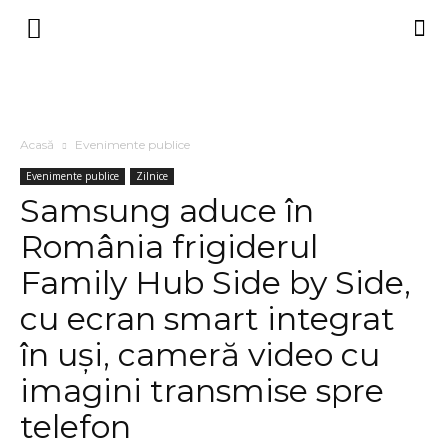
Acasă
Evenimente publice
Evenimente publice
Zilnice
Samsung aduce în
România frigiderul
Family Hub Side by Side,
cu ecran smart integrat
în uşi, cameră video cu
imagini transmise spre
telefon