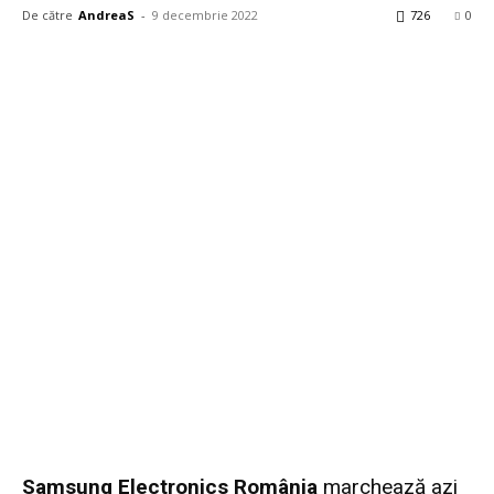
De către
AndreaS
-
9 decembrie 2022
726
0
Samsung Electronics România
marchează azi