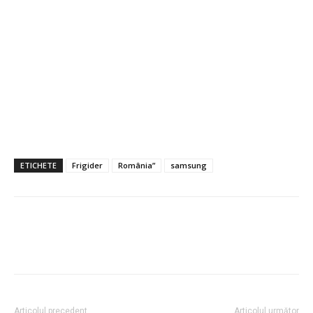
ETICHETE
Frigider
România”
samsung
Articolul precedent
Articolul următor