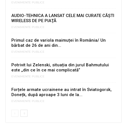
EVENIMENTE PUBLICE
AUDIO-TEHNICA A LANSAT CELE MAI CURATE CĂŞTI
WIRELESS DE PE PIAŢĂ
EVENIMENTE PUBLICE
Primul caz de variola maimuței în România/ Un
bărbat de 26 de ani din...
EVENIMENTE PUBLICE
Potrivit lui Zelenski, situația din jurul Bahmutului
este „din ce în ce mai complicată”
EVENIMENTE PUBLICE
Forțele armate ucrainene au intrat în Sviatogorsk,
Donețk, după aproape 3 luni de la...
EVENIMENTE PUBLICE