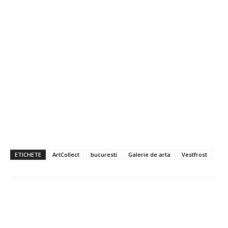
ETICHETE
ArtCollect
bucuresti
Galerie de arta
Vestfrost