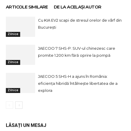
ARTICOLE SIMILARE
DE LA ACELAȘI AUTOR
Cu KIA EV2 scapi de stresul orelor de vârf din
București
Zilnice
JAECOO 7 SHS-P: SUV-ul chinezesc care
promite 1.200 km fără oprire la pompă
Zilnice
JAECOO 5 SHS-H a ajuns în România:
eficiența hibridă întâlnește libertatea de a
explora
Zilnice
LĂSAȚI UN MESAJ