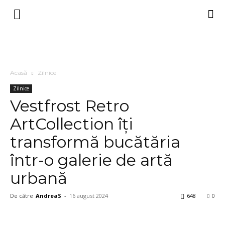
Acasă
Zilnice
Zilnice
Vestfrost Retro
ArtCollection îți
transformă bucătăria
într-o galerie de artă
urbană
De către
AndreaS
-
16 august 2024
648
0