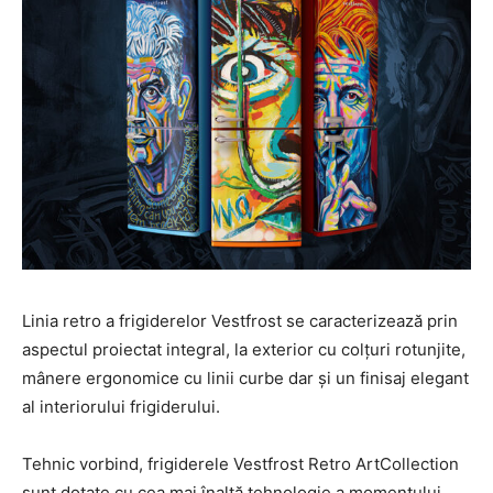
Linia retro a frigiderelor Vestfrost se caracterizează prin
aspectul proiectat integral, la exterior cu colțuri rotunjite,
mânere ergonomice cu linii curbe dar și un finisaj elegant
al interiorului frigiderului.
Tehnic vorbind, frigiderele Vestfrost Retro ArtCollection
sunt dotate cu cea mai înaltă tehnologie a momentului