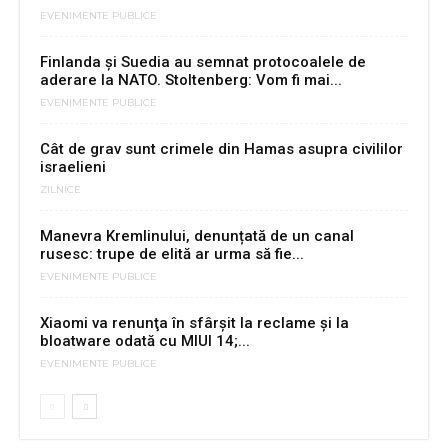
EVENIMENTE PUBLICE
Finlanda și Suedia au semnat protocoalele de
aderare la NATO. Stoltenberg: Vom fi mai...
EVENIMENTE PUBLICE
Cât de grav sunt crimele din Hamas asupra civililor
israelieni
ZILNICE
Manevra Kremlinului, denunțată de un canal
rusesc: trupe de elită ar urma să fie...
EVENIMENTE PUBLICE
Xiaomi va renunţa în sfârşit la reclame şi la
bloatware odată cu MIUI 14;...
EVENIMENTE PUBLICE