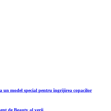
 un model special pentru îngrijirea copacilor
ent de Beauty al verii