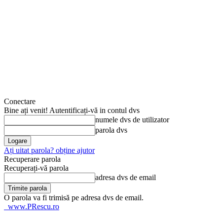
Conectare
Bine ați venit! Autentificați-vă in contul dvs
numele dvs de utilizator
parola dvs
Ați uitat parola? obține ajutor
Recuperare parola
Recuperați-vă parola
adresa dvs de email
O parola va fi trimisă pe adresa dvs de email.
www.PRescu.ro