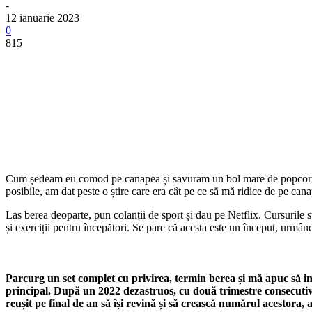
-
12 ianuarie 2023
0
815
Cum ședeam eu comod pe canapea și savuram un bol mare de popcorn cu 
posibile, am dat peste o știre care era cât pe ce să mă ridice de pe ca
Las berea deoparte, pun colanții de sport și dau pe Netflix. Cursurile s
și exerciții pentru începători. Se pare că acesta este un început, urmân
Parcurg un set complet cu privirea, termin berea și mă apuc să inv
principal. După un 2022 dezastruos, cu două trimestre consecutive
reușit pe final de an să își revină și să crească numărul acestora,