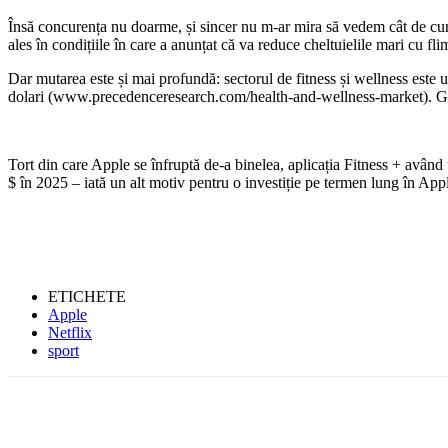
Însă concurența nu doarme, și sincer nu m-ar mira să vedem cât de curâ
ales în condițiile în care a anunțat că va reduce cheltuielile mari cu fli
Dar mutarea este și mai profundă: sectorul de fitness și wellness este un
dolari (www.precedenceresearch.com/health-and-wellness-market). Gen Z
Tort din care Apple se înfruptă de-a binelea, aplicația Fitness + avân
$ în 2025 – iată un alt motiv pentru o investiție pe termen lung în Apple
ETICHETE
Apple
Netflix
sport