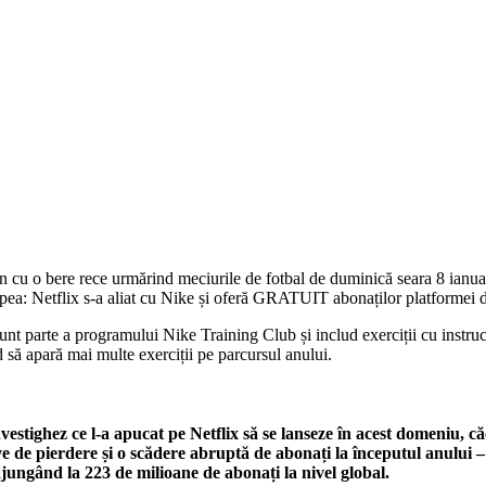
o bere rece urmărind meciurile de fotbal de duminică seara 8 ianuarie,
napea: Netflix s-a aliat cu Nike și oferă GRATUIT abonaților platformei d
unt parte a programului Nike Training Club și includ exerciții cu instruc
d să apară mai multe exerciții pe parcursul anului.
estighez ce l-a apucat pe Netflix să se lanseze în acest domeniu, c
 de pierdere și o scădere abruptă de abonați la începutul anului – 
 ajungând la 223 de milioane de abonați la nivel global.