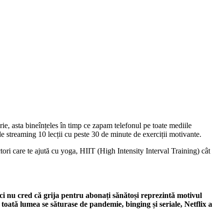
 asta bineînțeles în timp ce zapam telefonul pe toate mediile
e streaming 10 lecții cu peste 30 de minute de exerciții motivante.
tori care te ajută cu yoga, HIIT (High Intensity Interval Training) cât
ăci nu cred că grija pentru abonați sănătoși reprezintă motivul
toată lumea se săturase de pandemie, binging și seriale, Netflix a