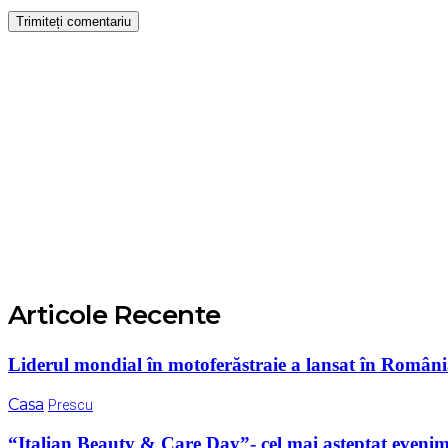
Articole Recente
Liderul mondial în motoferăstraie a lansat în România
Casa
Prescu
“Italian Beauty & Care Day”- cel mai aşteptat evenim