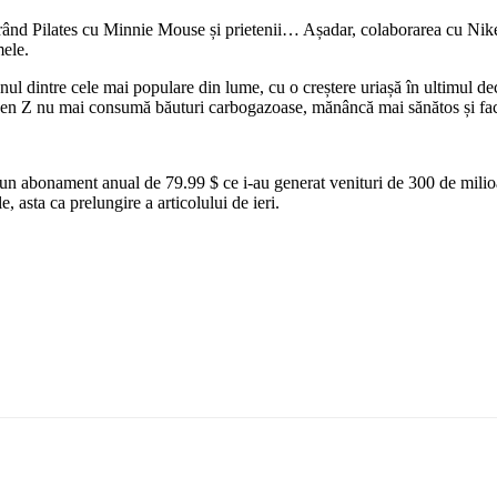
nd Pilates cu Minnie Mouse și prietenii… Așadar, colaborarea cu Nike, de
mele.
ul dintre cele mai populare din lume, cu o creștere uriașă în ultimul dece
 nu mai consumă băuturi carbogazoase, mănâncă mai sănătos și face mai 
d un abonament anual de 79.99 $ ce i-au generat venituri de 300 de milio
, asta ca prelungire a articolului de ieri.