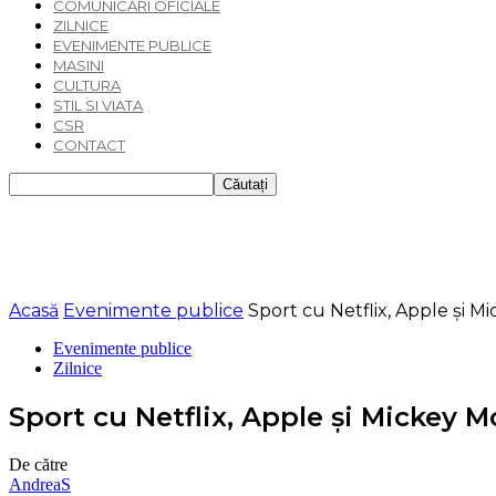
COMUNICARI OFICIALE
ZILNICE
EVENIMENTE PUBLICE
MASINI
CULTURA
STIL SI VIATA
CSR
CONTACT
Acasă
Evenimente publice
Sport cu Netflix, Apple și 
Evenimente publice
Zilnice
Sport cu Netflix, Apple și Mickey 
De către
AndreaS