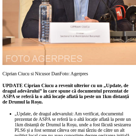
Ciprian Ciucu si Nicusor Dan
Foto: Agerpres
UPDATE Ciprian Ciucu a revenit ulterior cu un „Update, de
dragul adevărului” în care spune că documentul prezentat de
ASPA se referă la o altă locație aflată la peste un 1km distanță
de Drumul la Roșu.
„Update, de dragul adevarului: Am verificat, documentul
prezentat de ASPA se referă la o altă locație aflată la peste un
1km distanță de Drumul la Roșu, unde a fost făcută sesizarea
PLS6 și a fost semnat câteva ore mai târziu de către un alt
polițist local care nu avea cunoștințe despre sesizarea inițială.