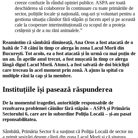
creeze confuzie în rândul opiniei publice. ASPA are toată
deschiderea să colaboreze în continuare cu toate primăriile de
sector, polițiile locale și națională, ong-uri și voluntari pentru a
gestiona situația câinilor fără stăpân și facem apel și pe această
cale la cooperare interinstituțională cu scopul de a proteja
cetățenii și de a nu răni animalele.”
Reamintim că sâmbătă dimineață, Ana Oros a fost atacată de o
haită de 7-8 câini în timp ce alerga în zona Lacul Morii din
București. Tot acolo, ea a fost atacată și în urmă cu mai puțin de
un an. În aprilie anul trecut, a fost mușcată în timp ce alerga
lângă digul Lacul Morii. Atunci, a fost salvată de doi biciclişti
care treceau în acel moment prin zonă. A ajuns la spital cu
multiple răni la cap și la membre.
Instituțiile își pasează răspunderea
De la momentul tragediei, autoritățile responsabile de
rezolvarea problemei câinilor fără stăpân – ASPA și Primăria
Sectorului 6, care are în subordine Poliția Locală – și-au pasat
reponsabilitatea.
Sâmbătă, Primăria Sector 6 a susținut că Poliţia Locală de sector nu
a primit sesizări despre câinii din zona Lacul Morii și că singura