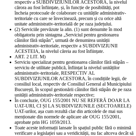
respectiv a SUBDIVIZIUNILOR ACESTORA, la nivelul
cărora au fost înființate, și, în funcție de posibilități, pot
încheia protocoale de colaborare cu unitățile administrativ-
teritoriale cu care se învecinează, precum și cu orice altă
unitate administrativ-teritorială de pe raza județului.
(2) Serviciile prevăzute la alin. (1) sunt denumite în mod
obligatoriu prin sintagma „Serviciul pentru gestionarea
câinilor fără stăpân”, urmată de denumirea unității
administrativ-teritoriale, respectiv a SUBDIVIZIUNII
ACESTEIA, la nivelul căreia au fost înființate.
ART. 2 LIT. M)
Serviciu specializat pentru gestionarea câinilor fără stăpân –
serviciu de utilitate publică, înființat la nivelul unităților
administrativ-teritoriale, RESPECTIV AL
SUBDIVIZIUNILOR ACESTORA, în condițiile legii, de
consiliul local, respectiv de Consiliul General al Municipiului
București, în scopul gestionării câinilor fără stăpân de pe raza
unității administrativ-teritoriale respective;
În concluzie, OUG 155/2001 NU SE REFERĂ DOAR LA
UAT-URI, CI ȘI LA SUBDIVIZIUNILE (SECTOARELE)
UAT-urilor, așa cum rezultă clar din articolele de mai sus
menționate din normele de aplicare ale OUG 155/2001,
aprobate prin HG 1059/2013.
Toate aceste informații lansate în spațiul public fără o minimă
verificare a legislației sau a veridicității, nu fac altceva decât să