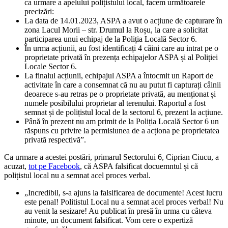
ca urmare a apelului polițistului local, facem următoarele
precizări:
La data de 14.01.2023, ASPA a avut o acțiune de capturare în
zona Lacul Morii – str. Drumul la Roșu, la care a solicitat
participarea unui echipaj de la Poliția Locală Sector 6.
În urma acțiunii, au fost identificați 4 câini care au intrat pe o
proprietate privată în prezența echipajelor ASPA și al Poliției
Locale Sector 6.
La finalul acțiunii, echipajul ASPA a întocmit un Raport de
activitate în care a consemnat că nu au putut fi capturați câinii
deoarece s-au retras pe o proprietate privată, au menționat și
numele posibilului proprietar al terenului. Raportul a fost
semnat și de polițistul local de la sectorul 6, prezent la acțiune.
Până în prezent nu am primit de la Poliția Locală Sector 6 un
răspuns cu privire la permisiunea de a acționa pe proprietatea
privată respectivă”.
Ca urmare a acestei postări, primarul Sectorului 6, Ciprian Ciucu, a
acuzat,
tot pe Facebook
, că ASPA falsificat docuemntul și că
polițistul local nu a semnat acel proces verbal.
„Incredibil, s-a ajuns la falsificarea de documente! Acest lucru
este penal! Politistul Local nu a semnat acel proces verbal! Nu
au venit la sesizare! Au publicat în presă în urma cu câteva
minute, un document falsificat. Vom cere o expertiză