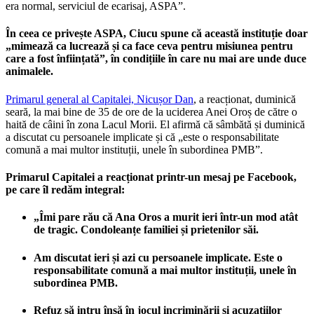
era normal, serviciul de ecarisaj, ASPA”.
În ceea ce privește ASPA, Ciucu spune că această instituție doar
„mimează ca lucrează și ca face ceva pentru misiunea pentru
care a fost înființată”, în condițiile în care nu mai are unde duce
animalele.
Primarul general al Capitalei, Nicușor Dan
, a reacționat, duminică
seară, la mai bine de 35 de ore de la uciderea Anei Oroș de către o
haită de câini în zona Lacul Morii. El afirmă că sâmbătă și duminică
a discutat cu persoanele implicate și că „este o responsabilitate
comună a mai multor instituții, unele în subordinea PMB”.
Primarul Capitalei a reacționat printr-un mesaj pe Facebook,
pe care îl redăm integral:
„Îmi pare rău că Ana Oros a murit ieri într-un mod atât
de tragic. Condoleanțe familiei și prietenilor săi.
Am discutat ieri și azi cu persoanele implicate. Este o
responsabilitate comună a mai multor instituții, unele în
subordinea PMB.
Refuz să intru însă în jocul incriminării și acuzațiilor