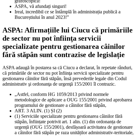
grafoscopică!
ASPA, vă afundați singuri!
Ireal, incredibil ce se întâmplă în administrația publică a
Bucureștiului în anul 2023!”
ASPA: Afirmațiile lui Ciucu că primăriile
de sector nu pot înfiinţa servicii
specializate pentru gestionarea câinilor
fără stăpân sunt contrazise de legislație
ASPA adaugă în postarea sa că Ciucu a declarat, în repetate rânduri,
că primăriile de sector nu pot înfiinţa servicii specializate pentru
gestionarea câinilor fără stăpân, însă prevederile legale din Codul
administrativ şi ordonanţa de urgenţă 155/2001 îl contrazic.
„Astfel, conform HG 1059/2013 privind normele
metodologice de aplicare a OUG 155/2001 privind aprobarea
programului de gestionare a câinilor fără stăpân,
ART. 3 ALIN. (1) ȘI (2)
(1) Serviciile specializate pentru gestionarea câinilor fără
stăpân, înființate potrivit art. 1 alin. (1) din ordonanța de
urgență (OUG 155/2001), desfășoară activitatea de gestionare
a câinilor fără stăpân pe raza unităților administrativ-teritoriale,