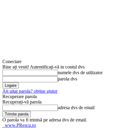
Conectare
Bine ați venit! Autentificați-vă in contul dvs
numele dvs de utilizator
parola dvs
Ați uitat parola? obține ajutor
Recuperare parola
Recuperați-vă parola
adresa dvs de email
O parola va fi trimisă pe adresa dvs de email.
www.PRescu.ro