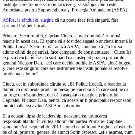
instituție care trebuie să monitorizeze și să strângă câinii este
Autoritatea pentru Supravegherea şi Protecţia Animalelor (ASPA).
ASPA, la rândul ei, susține
că nu poate face față singură, fără
sprijinul Poliției Locale.
Primarul Sectorului 6, Ciprian Ciucu, a avut duminică o primă
reacție în acest caz. El spune că a fost declanşată o anchetă internă la
Poliţia Locală Sector 6, dar acuză ASPA, spunând că „în loc sa
adune câinii de pe străzi, face campanii de conştientizare”. Ciucu își
explică reacția întârziată susținând că a așteptat poziția primarului
general Nicușor Dan, „cel care decide politicile ASPA, alocă bugete
și care este singurul care are instrumentele instituționale să rezolve
problema câinilor”.
Ciucu, cel în subordinea căruia se află Poliția Locală, a reacționat
duminică dimineață printr-un mesaj pe Facebook în care susține că
nu fuge de răspundere, dar că a așteptat o reacție a primarului
Capitalei, Nicușor Dan, pentru că acesta ar fi principalul responsabil,
municipalitatea având ASPA în subordine.
El a acuzat „lipsa de leadership, neasumarea, aruncarea
responsabilitatilor în curtea altora” din partea Primăriei Capitalei,
spunând că în septembrie 2013, atunci când Ionuț Anghel a fost ucis
de câini, primarul general de atunci Sorin Oprescu „și-a asumat, cum