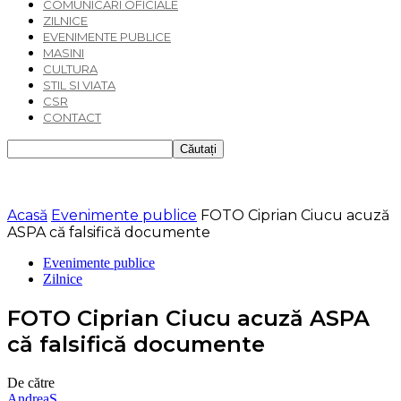
COMUNICARI OFICIALE
ZILNICE
EVENIMENTE PUBLICE
MASINI
CULTURA
STIL SI VIATA
CSR
CONTACT
Acasă
Evenimente publice
FOTO Ciprian Ciucu acuză
ASPA că falsifică documente
Evenimente publice
Zilnice
FOTO Ciprian Ciucu acuză ASPA
că falsifică documente
De către
AndreaS