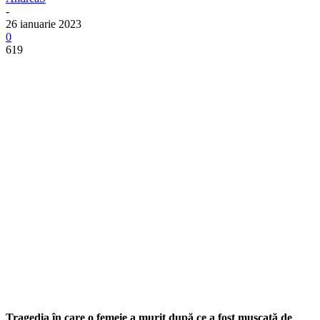
-
26 ianuarie 2023
0
619
Tragedia în care o femeie a murit după ce a fost mușcată de