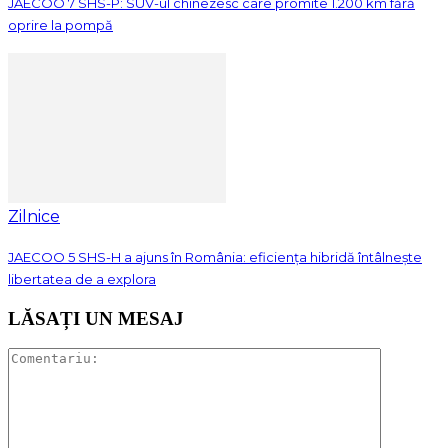
JAECOO 7 SHS-P: SUV-ul chinezesc care promite 1.200 km fără
oprire la pompă
Zilnice
JAECOO 5 SHS-H a ajuns în România: eficiența hibridă întâlnește
libertatea de a explora
LĂSAȚI UN MESAJ