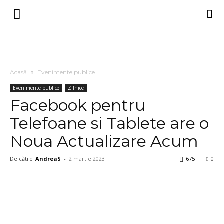
Acasă
Evenimente publice
Evenimente publice
Zilnice
Facebook pentru
Telefoane si Tablete are o
Noua Actualizare Acum
De către
AndreaS
-
2 martie 2023
675
0