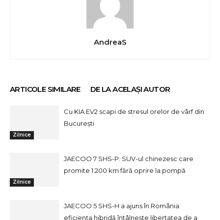
AndreaS
ARTICOLE SIMILARE
DE LA ACELAȘI AUTOR
Cu KIA EV2 scapi de stresul orelor de vârf din
București
Zilnice
JAECOO 7 SHS-P: SUV-ul chinezesc care
promite 1.200 km fără oprire la pompă
Zilnice
JAECOO 5 SHS-H a ajuns în România:
eficiența hibridă întâlnește libertatea de a