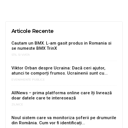
Articole Recente
Cautam un BMX. L-am gasit produs in Romania si
se numeste BMX TrinX
STIL SI VIATA
Viktor Orban despre Ucraina: Dacă ceri ajutor,
atunci te comporți frumos. Ucrainenii sunt cu...
EVENIMENTE PUBLICE
AllNews – prima platforma online care îți livrează
doar datele care te interesează
ZILNICE
Noul sistem care va monitoriza șoferii pe drumurile
din România. Cum vor fi identificați...