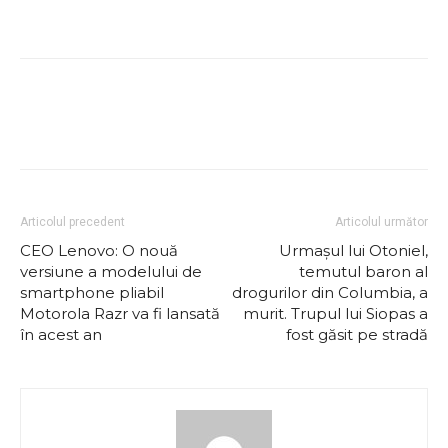
Articolul precedent
Articolul următor
CEO Lenovo: O nouă
Urmașul lui Otoniel,
versiune a modelului de
temutul baron al
smartphone pliabil
drogurilor din Columbia, a
Motorola Razr va fi lansată
murit. Trupul lui Siopas a
în acest an
fost găsit pe stradă