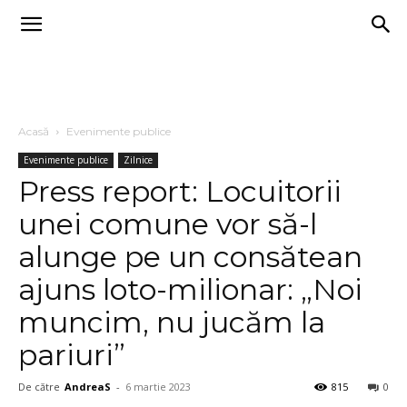
Acasă
Evenimente publice
Evenimente publice
Zilnice
Press report: ​Locuitorii
unei comune vor să-l
alunge pe un consătean
ajuns loto-milionar: „Noi
muncim, nu jucăm la
pariuri”
De către
AndreaS
-
6 martie 2023
815
0