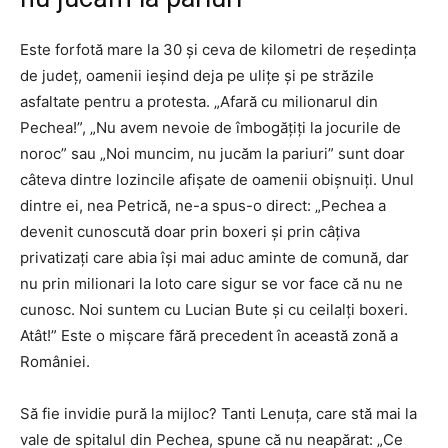
Este forfotă mare la 30 și ceva de kilometri de reședința
de județ, oamenii ieșind deja pe ulițe și pe străzile
asfaltate pentru a protesta. „Afară cu milionarul din
Pechea!”, „Nu avem nevoie de îmbogățiți la jocurile de
noroc” sau „Noi muncim, nu jucăm la pariuri” sunt doar
câteva dintre lozincile afișate de oamenii obișnuiți. Unul
dintre ei, nea Petrică, ne-a spus-o direct: „Pechea a
devenit cunoscută doar prin boxeri și prin câțiva
privatizați care abia își mai aduc aminte de comună, dar
nu prin milionari la loto care sigur se vor face că nu ne
cunosc. Noi suntem cu Lucian Bute și cu ceilalți boxeri.
Atât!” Este o mișcare fără precedent în această zonă a
României.
Să fie invidie pură la mijloc? Tanti Lenuța, care stă mai la
vale de spitalul din Pechea, spune că nu neapărat: „Ce