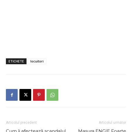
ETICHETE
locuitori
Articolul precedent
Articolul următor
Cum îi afectează scandalul
Masura ENGIE Foarte