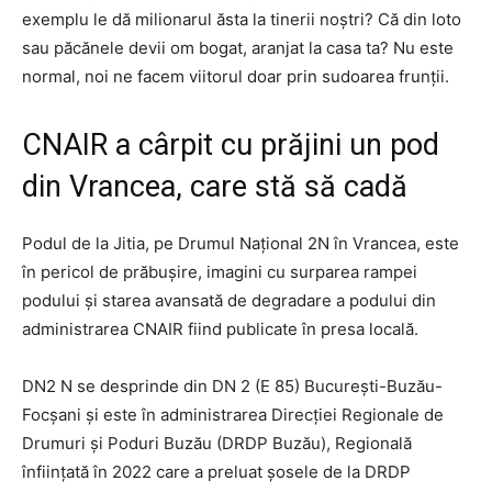
exemplu le dă milionarul ăsta la tinerii noștri? Că din loto
sau păcănele devii om bogat, aranjat la casa ta? Nu este
normal, noi ne facem viitorul doar prin sudoarea frunții.
CNAIR a cârpit cu prăjini un pod
din Vrancea, care stă să cadă
Podul de la Jitia, pe Drumul Național 2N în Vrancea, este
în pericol de prăbușire, imagini cu surparea rampei
podului și starea avansată de degradare a podului din
administrarea CNAIR fiind publicate în presa locală.
DN2 N se desprinde din DN 2 (E 85) București-Buzău-
Focșani și este în administrarea Direcției Regionale de
Drumuri și Poduri Buzău (DRDP Buzău), Regională
înființată în 2022 care a preluat șosele de la DRDP