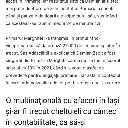
acces în Primărie, iar rezultatul este că Demian ar fi stat
mai puțin de 4 ore pe zi în instituție. Primarul a socotit
până și pauzele de țigară ale adjunctului său, susținând
că acestea i-au răpit în medie 24 de minute / zi.
Primarul Marghitei i-a transmis, în primul rând,
viceprimarului că datorează 27.000 de lei municipiului. În
trecut, Sas Adăscăliții a explicat că Demian Zsolt a fost
singurul din Primăria Marghita căruia nu i-a fost micșorat
salariul cu 10% în 2021, când s-a votat o astfel de
prevedere pentru angajații primăriei, iar asta în contextul
în care indemnizațiile edililor pot fi reduse doar la cerere.
O multinaţională cu afaceri în Iaşi
şi-ar fi trecut cheltuieli cu cântec
în contabilitate, ca să-şi