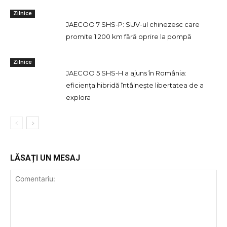
Zilnice
JAECOO 7 SHS-P: SUV-ul chinezesc care
promite 1.200 km fără oprire la pompă
Zilnice
JAECOO 5 SHS-H a ajuns în România:
eficiența hibridă întâlnește libertatea de a
explora
LĂSAȚI UN MESAJ