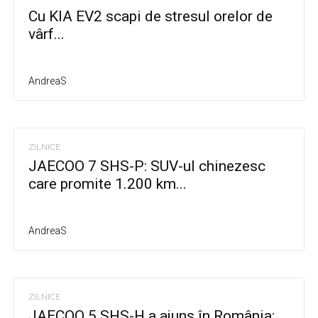
Cu KIA EV2 scapi de stresul orelor de
vârf...
AndreaS
ZILNICE
JAECOO 7 SHS-P: SUV-ul chinezesc
care promite 1.200 km...
AndreaS
ZILNICE
JAECOO 5 SHS-H a ajuns în România: