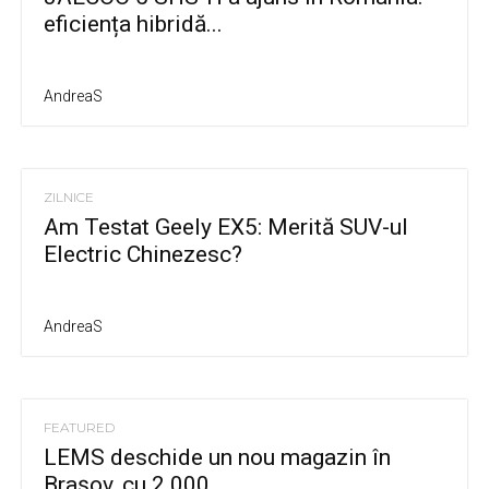
eficiența hibridă...
AndreaS
ZILNICE
Am Testat Geely EX5: Merită SUV-ul
Electric Chinezesc?
AndreaS
FEATURED
LEMS deschide un nou magazin în
Brașov, cu 2.000...