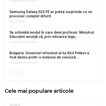
EVENIMENTE PUBLICE
Samsung Galaxy S22 FE ar putea surprinde cu un
procesor complet diferit
STIL SI VIATA
Se schimbă modul în care devii profesor. Ministrul
Educației anunță că, prin viitoarea lege,...
EVENIMENTE PUBLICE
Bulgaria: Guvernul reformist al lui Kiril Petkov a
fost demis printr-o moțiune de cenzură...
EVENIMENTE PUBLICE
Cele mai populare articole
ZILNICE