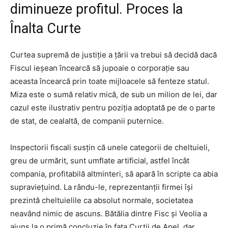
diminueze profitul. Proces la
Înalta Curte
Curtea supremă de justiţie a ţării va trebui să decidă dacă
Fiscul ieşean încearcă să jupoaie o corporaţie sau
aceasta încearcă prin toate mijloacele să fenteze statul.
Miza este o sumă relativ mică, de sub un milion de lei, dar
cazul este ilustrativ pentru poziţia adoptată pe de o parte
de stat, de cealaltă, de companii puternice.
Inspectorii fiscali susţin că unele categorii de cheltuieli,
greu de urmărit, sunt umflate artificial, astfel încât
compania, profitabilă altminteri, să apară în scripte ca abia
supravieţuind. La rându-le, reprezentanţii firmei îşi
prezintă cheltuielile ca absolut normale, societatea
neavând nimic de ascuns. Bătălia dintre Fisc şi Veolia a
ajuns la o primă concluzie în faţa Curţii de Apel, dar