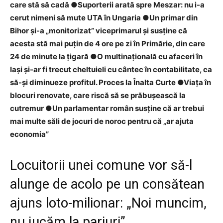
care stă să cadă ●​Suporterii arată spre Meszar: nu i-a
cerut nimeni să mute UTA în Ungaria ●Un primar din
Bihor și-a „monitorizat” viceprimarul și susține că
acesta stă mai puțin de 4 ore pe zi în Primărie, din care
24 de minute la țigară ●O multinaţională cu afaceri în
Iaşi şi-ar fi trecut cheltuieli cu cântec în contabilitate, ca
să-şi diminueze profitul. Proces la Înalta Curte ●Viața în
blocuri renovate, care riscă să se prăbușească la
cutremur ●Un parlamentar român susține că ar trebui
mai multe săli de jocuri de noroc pentru că „ar ajuta
economia”
Locuitorii unei comune vor să-l
alunge de acolo pe un consătean
ajuns loto-milionar: „Noi muncim,
nu jucăm la pariuri”