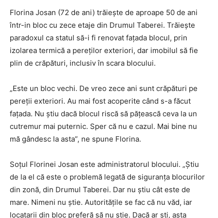
Florina Josan (72 de ani) trăiește de aproape 50 de ani
într-in bloc cu zece etaje din Drumul Taberei. Trăiește
paradoxul ca statul să-i fi renovat fațada blocul, prin
izolarea termică a pereților exteriori, dar imobilul să fie
plin de crăpături, inclusiv în scara blocului.
„Este un bloc vechi. De vreo zece ani sunt crăpături pe
pereții exteriori. Au mai fost acoperite când s-a făcut
fațada. Nu știu dacă blocul riscă să pățească ceva la un
cutremur mai puternic. Sper că nu e cazul. Mai bine nu
mă gândesc la asta”, ne spune Florina.
Soțul Florinei Josan este administratorul blocului. „Știu
de la el că este o problemă legată de siguranța blocurilor
din zonă, din Drumul Taberei. Dar nu știu cât este de
mare. Nimeni nu știe. Autoritățile se fac că nu văd, iar
locatarii din bloc preferă să nu știe. Dacă ar ști, asta