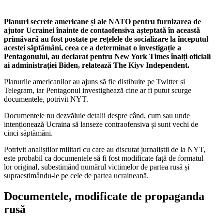
Planuri secrete americane și ale NATO pentru furnizarea de
ajutor Ucrainei înainte de contaofensiva așteptată în această
primăvară au fost postate pe rețelele de socializare la începutul
acestei săptămâni, ceea ce a determinat o investigație a
Pentagonului, au declarat pentru New York Times înalți oficiali
ai administrației Biden, relatează The Kiyv Independent.
Planurile americanilor au ajuns să fie distibuite pe Twitter și
Telegram, iar Pentagonul investighează cine ar fi putut scurge
documentele, potrivit NYT.
Documentele nu dezvăluie detalii despre când, cum sau unde
intenționează Ucraina să lanseze contraofensiva și sunt vechi de
cinci săptămâni.
Potrivit analiștilor militari cu care au discutat jurnaliștii de la NYT,
este probabil ca documentele să fi fost modificate față de formatul
lor original, subestimând numărul victimelor de partea rusă și
supraestimându-le pe cele de partea ucraineană.
Documentele, modificate de propaganda
rusă