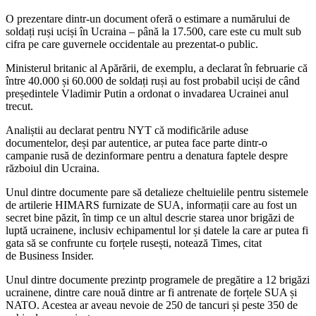
O prezentare dintr-un document oferă o estimare a numărului de
soldați ruși uciși în Ucraina – până la 17.500, care este cu mult sub
cifra pe care guvernele occidentale au prezentat-o public.
Ministerul britanic al Apărării, de exemplu, a declarat în februarie că
între 40.000 și 60.000 de soldați ruși au fost probabil uciși de când
președintele Vladimir Putin a ordonat o invadarea Ucrainei anul
trecut.
Analiștii au declarat pentru NYT că modificările aduse
documentelor, deși par autentice, ar putea face parte dintr-o
campanie rusă de dezinformare pentru a denatura faptele despre
războiul din Ucraina.
Unul dintre documente pare să detalieze cheltuielile pentru sistemele
de artilerie HIMARS furnizate de SUA, informații care au fost un
secret bine păzit, în timp ce un altul descrie starea unor brigăzi de
luptă ucrainene, inclusiv echipamentul lor și datele la care ar putea fi
gata să se confrunte cu forțele rusești, notează Times, citat
de Business Insider.
Unul dintre documente prezintp programele de pregătire a 12 brigăzi
ucrainene, dintre care nouă dintre ar fi antrenate de forțele SUA și
NATO. Acestea ar aveau nevoie de 250 de tancuri și peste 350 de