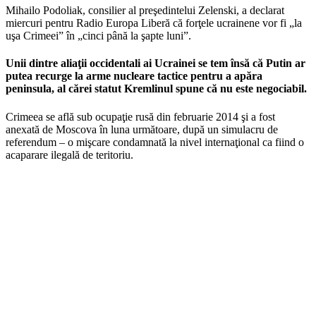
Mihailo Podoliak, consilier al preşedintelui Zelenski, a declarat
miercuri pentru Radio Europa Liberă că forţele ucrainene vor fi „la
uşa Crimeei” în „cinci până la şapte luni”.
Unii dintre aliaţii occidentali ai Ucrainei se tem însă că Putin ar
putea recurge la arme nucleare tactice pentru a apăra
peninsula, al cărei statut Kremlinul spune că nu este negociabil.
Crimeea se află sub ocupaţie rusă din februarie 2014 şi a fost
anexată de Moscova în luna următoare, după un simulacru de
referendum – o mişcare condamnată la nivel internaţional ca fiind o
acaparare ilegală de teritoriu.