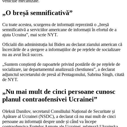
vehicule mecanizate.
„O breșă semnificativă”
Cu toate acestea, scurgerea de informații reprezintă o „breșă
semnificativă a serviciilor americane de informații în efortul de a
ajuta Ucraina”, mai scrie NYT.
Oficialii din administrația lui Biden au declarat ziarului american că
încercările de a ștergere a informațiilor de pe rețelele de socializare
nu au avut încă succes.
„Suntem conștienți de rapoartele privind postările de pe rețelele de
socializare, iar departamentul analizează chestiunea”, a declarat
adjunctul secretarului de presă al Pentagonului, Sabrina Singh, citată
de NYT.
„Nu mai mult de cinci persoane cunosc
planul contraofensivei Ucrainei”
Oleksii Danilov, secretarul Consiliului Național de Securitate și
Apărare al Ucrainei (NSDC), a declarat că nu mai mult de cinci
persoane au informații despre unde și când va începe
contraofensiva Forțelor Armate ale Ucrainei, relatează Ukrainska