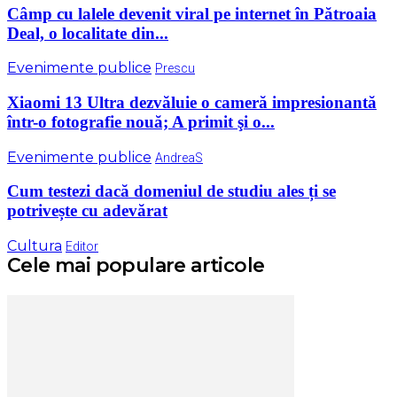
Câmp cu lalele devenit viral pe internet în Pătroaia
Deal, o localitate din...
Evenimente publice
Prescu
Xiaomi 13 Ultra dezvăluie o cameră impresionantă
într-o fotografie nouă; A primit şi o...
Evenimente publice
AndreaS
Cum testezi dacă domeniul de studiu ales ți se
potrivește cu adevărat
Cultura
Editor
Cele mai populare articole