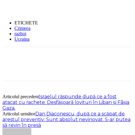
ETICHETE
Crimeea
razboi
Ucraina
Israelul răspunde după ce a fost
Articolul precedent
atacat cu rachete. Desfăşoară lovituri în Liban şi Fâşia
Gaza.
Dan Diaconescu, după ce a scăpat de
Articolul următor
arestul preventiv: Sunt absolut nevinovat. S-ar putea
să revin în presă