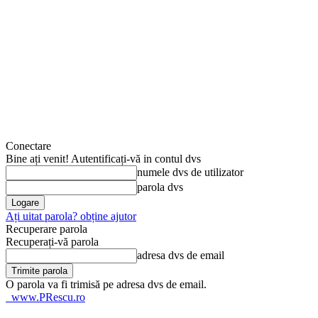
Conectare
Bine ați venit! Autentificați-vă in contul dvs
numele dvs de utilizator
parola dvs
Ați uitat parola? obține ajutor
Recuperare parola
Recuperați-vă parola
adresa dvs de email
O parola va fi trimisă pe adresa dvs de email.
www.PRescu.ro