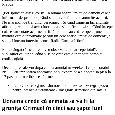
Pravda.
„Pot spune că astăzi există un număr foarte limitat de oameni care au
informații despre unde, când și cum vor fi inițiate anumite acțiuni.
Nu mai mult de trei-cinci persoane… Și când oamenii fac anumite
afirmații, rețineți că acest lucru poate să nu fie adevărat. Când începe
cutare sau cutare acțiune militară, cutare sau cutare operațiune
militară este o informație pentru un cerc foarte limitat de oameni”, a
spus el într-un interviu pentru Radio Europa Liberă.
El a adăugat că ucrainenii vor observa când „începe totul”,
subliniind că „unde, când și la ce oră” este o întrebare complet
confidențială.
Declarațiile sale vin după ce el a anunțat în weekend că personalul
NSDC cu implicarea specialiștilor și experților a elaborat un plan în
12 pași pentru eliberarea Crimeii.
FOTO Se retrag rușii din nordul Crimeei sau se regrupează
pentru ofensiva ucraineană? Imaginile surprinse din satelit
Ucraina crede că armata sa va fi la
granița Crimeei în cinci sau șapte luni