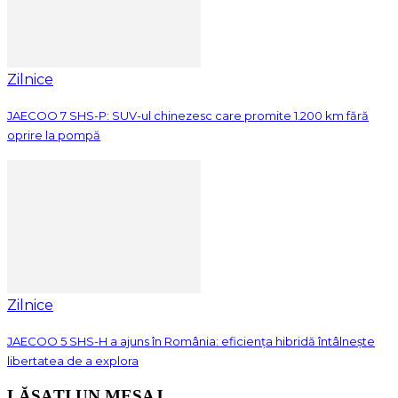
Zilnice
JAECOO 7 SHS-P: SUV-ul chinezesc care promite 1.200 km fără
oprire la pompă
Zilnice
JAECOO 5 SHS-H a ajuns în România: eficiența hibridă întâlnește
libertatea de a explora
LĂSAȚI UN MESAJ