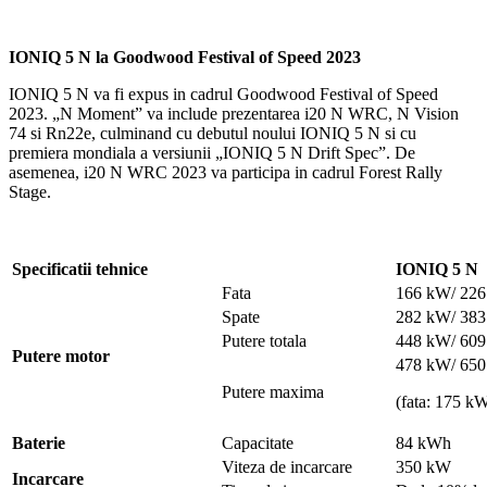
IONIQ 5 N la Goodwood Festival of Speed 2023
IONIQ 5 N va fi expus in cadrul Goodwood Festival of Speed
2023. „N Moment” va include prezentarea i20 N WRC, N Vision
74 si Rn22e, culminand cu debutul noului IONIQ 5 N si cu
premiera mondiala a versiunii „IONIQ 5 N Drift Spec”. De
asemenea, i20 N WRC 2023 va participa in cadrul Forest Rally
Stage.
Specificatii tehnice
IONIQ 5 N
Fata
166 kW/ 22
Spate
282 kW/ 38
Putere totala
448 kW/ 60
Putere motor
478 kW/ 65
Putere maxima
(fata: 175 k
Baterie
Capacitate
84 kWh
Viteza de incarcare
350 kW
Incarcare