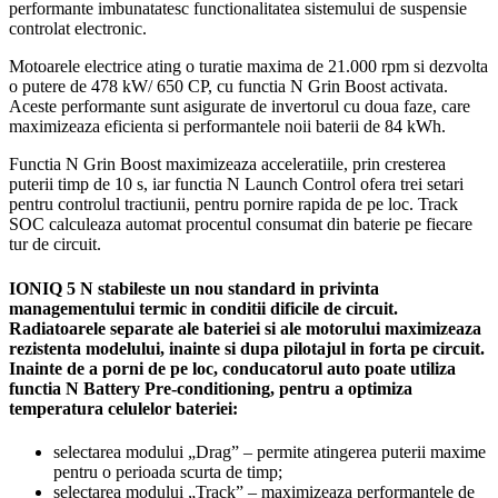
performante imbunatatesc functionalitatea sistemului de suspensie
controlat electronic.
Motoarele electrice ating o turatie maxima de 21.000 rpm si dezvolta
o putere de 478 kW/ 650 CP, cu functia N Grin Boost activata.
Aceste performante sunt asigurate de invertorul cu doua faze, care
maximizeaza eficienta si performantele noii baterii de 84 kWh.
Functia N Grin Boost maximizeaza acceleratiile, prin cresterea
puterii timp de 10 s, iar functia N Launch Control ofera trei setari
pentru controlul tractiunii, pentru pornire rapida de pe loc. Track
SOC calculeaza automat procentul consumat din baterie pe fiecare
tur de circuit.
IONIQ 5 N stabileste un nou standard in privinta
managementului termic in conditii dificile de circuit.
Radiatoarele separate ale bateriei si ale motorului maximizeaza
rezistenta modelului, inainte si dupa pilotajul in forta pe circuit.
Inainte de a porni de pe loc, conducatorul auto poate utiliza
functia N Battery Pre-conditioning, pentru a optimiza
temperatura celulelor bateriei:
selectarea modului „Drag” – permite atingerea puterii maxime
pentru o perioada scurta de timp;
selectarea modului „Track” – maximizeaza performantele de