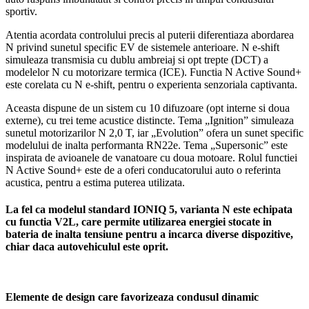
sportiv.
Atentia acordata controlului precis al puterii diferentiaza abordarea
N privind sunetul specific EV de sistemele anterioare. N e-shift
simuleaza transmisia cu dublu ambreiaj si opt trepte (DCT) a
modelelor N cu motorizare termica (ICE). Functia N Active Sound+
este corelata cu N e-shift, pentru o experienta senzoriala captivanta.
Aceasta dispune de un sistem cu 10 difuzoare (opt interne si doua
externe), cu trei teme acustice distincte. Tema „Ignition” simuleaza
sunetul motorizarilor N 2,0 T, iar „Evolution” ofera un sunet specific
modelului de inalta performanta RN22e. Tema „Supersonic” este
inspirata de avioanele de vanatoare cu doua motoare. Rolul functiei
N Active Sound+ este de a oferi conducatorului auto o referinta
acustica, pentru a estima puterea utilizata.
La fel ca modelul standard IONIQ 5, varianta N este echipata
cu functia V2L, care permite utilizarea energiei stocate in
bateria de inalta tensiune pentru a incarca diverse dispozitive,
chiar daca autovehiculul este oprit.
Elemente de design care favorizeaza condusul dinamic