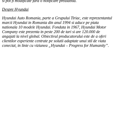
si pot fi modificate fara o notificare prealabila.
Despre Hyundai
Hyundai Auto Romania, parte a Grupului Tiriac, este reprezentantul
marcii Hyundai in Romania din anul 1994 si aduce pe piata
nationala 10 modele Hyundai. Fondata in 1967, Hyundai Motor
Company este prezenta in peste 200 de tari si are 120.000 de
angajati la nivel global. Obiectivul producatorului este de a oferi
clientilor experiente centrate pe solutii adaptate unui stil de viata
conectat, in linie cu viziunea „Hyundai – Progress for Humanity”.