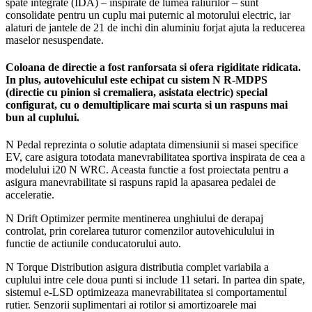
spate integrate (IDA) – inspirate de lumea raliurilor – sunt
consolidate pentru un cuplu mai puternic al motorului electric, iar
alaturi de jantele de 21 de inchi din aluminiu forjat ajuta la reducerea
maselor nesuspendate.
Coloana de directie a fost ranforsata si ofera rigiditate ridicata.
In plus, autovehiculul este echipat cu sistem N R-MDPS
(directie cu pinion si cremaliera, asistata electric) special
configurat, cu o demultiplicare mai scurta si un raspuns mai
bun al cuplului.
N Pedal reprezinta o solutie adaptata dimensiunii si masei specifice
EV, care asigura totodata manevrabilitatea sportiva inspirata de cea a
modelului i20 N WRC. Aceasta functie a fost proiectata pentru a
asigura manevrabilitate si raspuns rapid la apasarea pedalei de
acceleratie.
N Drift Optimizer permite mentinerea unghiului de derapaj
controlat, prin corelarea tuturor comenzilor autovehiculului in
functie de actiunile conducatorului auto.
N Torque Distribution asigura distributia complet variabila a
cuplului intre cele doua punti si include 11 setari. In partea din spate,
sistemul e-LSD optimizeaza manevrabilitatea si comportamentul
rutier. Senzorii suplimentari ai rotilor si amortizoarele mai