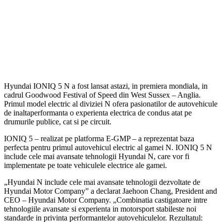
Hyundai IONIQ 5 N a fost lansat astazi, in premiera mondiala, in
cadrul Goodwood Festival of Speed din West Sussex – Anglia.
Primul model electric al diviziei N ofera pasionatilor de autovehicule
de inaltaperformanta o experienta electrica de condus atat pe
drumurile publice, cat si pe circuit.
IONIQ 5 – realizat pe platforma E-GMP – a reprezentat baza
perfecta pentru primul autovehicul electric al gamei N. IONIQ 5 N
include cele mai avansate tehnologii Hyundai N, care vor fi
implementate pe toate vehiculele electrice ale gamei.
„Hyundai N include cele mai avansate tehnologii dezvoltate de
Hyundai Motor Company” a declarat Jaehoon Chang, President and
CEO – Hyundai Motor Company. „Combinatia castigatoare intre
tehnologiile avansate si experienta in motorsport stabileste noi
standarde in privinta performantelor autovehiculelor. Rezultatul: