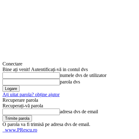
Conectare
Bine ați venit! Autentificați-vă in contul dvs
numele dvs de utilizator
parola dvs
Ați uitat parola? obține ajutor
Recuperare parola
Recuperați-vă parola
adresa dvs de email
O parola va fi trimisă pe adresa dvs de email.
www.PRescu.ro