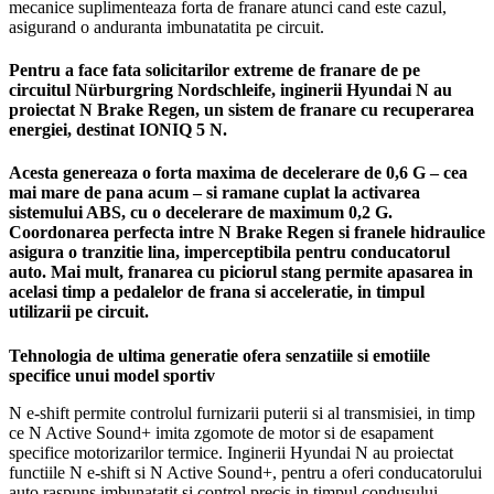
mecanice suplimenteaza forta de franare atunci cand este cazul,
asigurand o anduranta imbunatatita pe circuit.
Pentru a face fata solicitarilor extreme de franare de pe
circuitul Nürburgring Nordschleife, inginerii Hyundai N au
proiectat N Brake Regen, un sistem de franare cu recuperarea
energiei, destinat IONIQ 5 N.
Acesta genereaza o forta maxima de decelerare de 0,6 G – cea
mai mare de pana acum – si ramane cuplat la activarea
sistemului ABS, cu o decelerare de maximum 0,2 G.
Coordonarea perfecta intre N Brake Regen si franele hidraulice
asigura o tranzitie lina, imperceptibila pentru conducatorul
auto. Mai mult, franarea cu piciorul stang permite apasarea in
acelasi timp a pedalelor de frana si acceleratie, in timpul
utilizarii pe circuit.
Tehnologia de ultima generatie ofera senzatiile si emotiile
specifice unui model sportiv
N e-shift permite controlul furnizarii puterii si al transmisiei, in timp
ce N Active Sound+ imita zgomote de motor si de esapament
specifice motorizarilor termice. Inginerii Hyundai N au proiectat
functiile N e-shift si N Active Sound+, pentru a oferi conducatorului
auto raspuns imbunatatit si control precis in timpul condusului