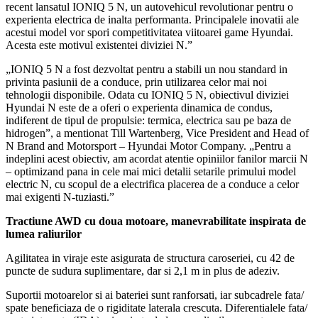
recent lansatul IONIQ 5 N, un autovehicul revolutionar pentru o
experienta electrica de inalta performanta. Principalele inovatii ale
acestui model vor spori competitivitatea viitoarei game Hyundai.
Acesta este motivul existentei diviziei N.”
„IONIQ 5 N a fost dezvoltat pentru a stabili un nou standard in
privinta pasiunii de a conduce, prin utilizarea celor mai noi
tehnologii disponibile. Odata cu IONIQ 5 N, obiectivul diviziei
Hyundai N este de a oferi o experienta dinamica de condus,
indiferent de tipul de propulsie: termica, electrica sau pe baza de
hidrogen”, a mentionat Till Wartenberg, Vice President and Head of
N Brand and Motorsport – Hyundai Motor Company. „Pentru a
indeplini acest obiectiv, am acordat atentie opiniilor fanilor marcii N
– optimizand pana in cele mai mici detalii setarile primului model
electric N, cu scopul de a electrifica placerea de a conduce a celor
mai exigenti N-tuziasti.”
Tractiune AWD cu doua motoare, manevrabilitate inspirata de
lumea raliurilor
Agilitatea in viraje este asigurata de structura caroseriei, cu 42 de
puncte de sudura suplimentare, dar si 2,1 m in plus de adeziv.
Suportii motoarelor si ai bateriei sunt ranforsati, iar subcadrele fata/
spate beneficiaza de o rigiditate laterala crescuta. Diferentialele fata/