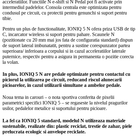
acceleratiilor. Functiile N e-shift si N Pedal pot fi activate prin
intermediul padelelor. Consola centrala este optimizata pentru
condusul pe circuit, cu protectii pentru genunchi si suport pentru
tibie.
Pentru un plus de functionalitate, IONIQ 5 N ofera priza USB de tip
C, incarcator wireless si suport pentru pahare. Scaunele N
(pozitionate cu 20 mm mai jos fata de configuratia standard) dispun
de suport lateral imbunatatit, pentru a sustine corespunzator partea
superioara/ inferioara a corpului si in cazul acceleratiilor laterale
puternice, respectiv pentru a asigura in permanenta o pozitie corecta
la volan.
In plus, IONIQ 5 N are pedale optimizate pentru contactul cu
piciorul la utilizarea pe circuit, reducand riscul alunecarii
picioarelor, in cazul utilizarii simultane a ambelor pedale.
Noua tema in carouri – o nota sportiva conferita de pixelii
parametrici specifici IONIQ 5 – se regaseste la nivelul pragurilor
usilor, pedalelor metalice si suportului pentru picioare.
La fel ca IONIQ 5 standard, modelul N utilizeaza materiale
sustenabile, realizate din: plastic reciclat, trestie de zahar, piele
prelucrata ecologic si anvelope reciclate.