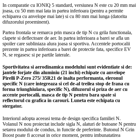
In comparatie cu IONIQ 5 standard, versiunea N este cu 20 mm mai
joasa, cu 50 mm mai lata in partea inferioara (pentru a permite
echiparea cu anvelope mai late) si cu 80 mm mai lunga (datorita
difuzorului proeminent).
Partea frontala se remarca prin masca de tip N cu grila functionala,
clapete si deflectoare de aer. In partea inferioara a barei se afla un
spoiler care subliniaza alura joasa si sportiva. Accentele portocalii
prezente in partea inferioara a barei de protectie fata, specifice EV
N, se regasesc si pe partile laterale.
Sportivitatea si aerodinamica modelului sunt evidentiate si de:
jantele forjate din aluminiu (21 inchi) echipate cu anvelope
Pirelli P-Zero 275/ 35R21 de inalta performanta, eleronul
specific N (care integreaza si cel de-al treilea stop de frana cu
forma triunghiulara, specific N), difuzorul si priza de aer cu
accente portocalii, masca de tip N pentru bara spate si
reflectorul cu grafica in carouri. Luneta este echipata cu
stergator.
Interiorul adopta aceeasi tema de design specifica familiei N.
Volanul N nou proiectat include sigla N, alaturi de butoane N pentru
setarea modului de condus, in functie de preferinte. Butonul N Grin
Boost poate fi accesat in orice moment, pentru imbunatatirea