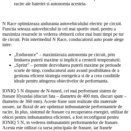
racire ale bateriei si autonomia acesteia.
N Race optimizeaza anduranta autovehiculului electric pe circuit.
Functia seteaza autovehiculul in cel mai sportiv mod, pentru a
maximiza resursele in vederea obtinerii celor mai buni timpi pe tur
de circuit. Prin intermediul N Race, conducatorul auto poate alege
intre:
„Endurance” – maximizeaza autonomia pe circuit, prin
limitarea puterii maxime si implicit a cresterii temperaturii;
„Sprint” – permite dezvoltarea puterii maxime pe perioade
scurte de timp, conducatorul auto avand posibilitatea de a
gestiona eficient strategia energetica si de a crea conditiile
ideale pentru atingerea obiectivelor de performanta.
IONIQ 5 N dispune de N-tuned, cel mai performant sistem de
franare Hyundai (discuri fata – diametru de 400 mm, discuri spate –
diametru de 360 mm). Aceste frane sunt realizate din materiale
usoare, iar fluxul de aer optimizat imbunatateste performantele de
racire. In plus, sistemul de franare cu recuperarea energiei, utilizat de
obicei pentru imbunatatirea eficientei, a fost reconfigurat pentru
IONIQ 5 N, in vederea imbunatatirii performantelor de franare.
Acesta este utilizat ca sursa principala de franare, iar franele