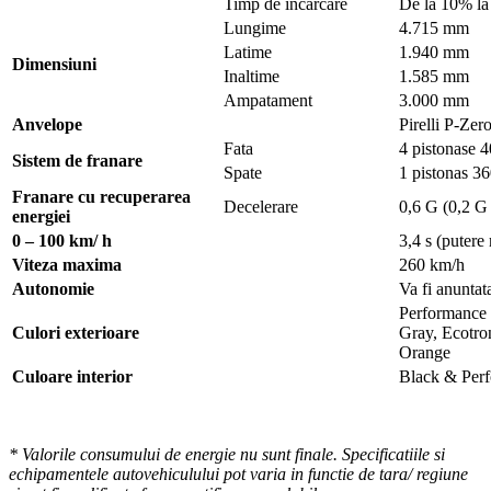
Timp de incarcare
De la 10% la
Lungime
4.715 mm
Latime
1.940 mm
Dimensiuni
Inaltime
1.585 mm
Ampatament
3.000 mm
Anvelope
Pirelli P-Ze
Fata
4 pistonase 
Sistem de franare
Spate
1 pistonas 3
Franare cu recuperarea
Decelerare
0,6 G (0,2 G
energiei
0 – 100 km/ h
3,4 s (puter
Viteza maxima
260 km/h
Autonomie
Va fi anuntat
Performance 
Culori exterioare
Gray, Ecotron
Orange
C
uloare interior
Black & Per
*
Valorile consumului de energie nu sunt finale. Specificatiile si
echipamentele autovehiculului pot varia in functie de tara/ regiune