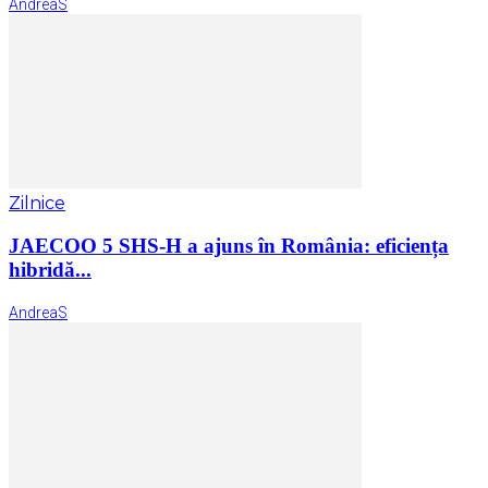
AndreaS
Zilnice
JAECOO 5 SHS-H a ajuns în România: eficiența
hibridă...
AndreaS