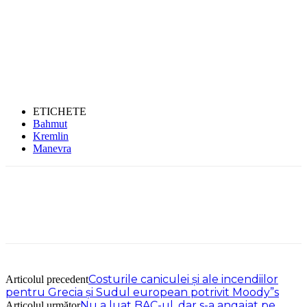
ETICHETE
Bahmut
Kremlin
Manevra
Costurile caniculei şi ale incendiilor
Articolul precedent
pentru Grecia şi Sudul european potrivit Moody”s
Nu a luat BAC-ul, dar s-a angajat pe
Articolul următor