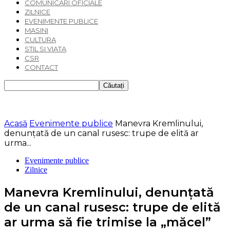
COMUNICARI OFICIALE
ZILNICE
EVENIMENTE PUBLICE
MASINI
CULTURA
STIL SI VIATA
CSR
CONTACT
Acasă
Evenimente publice
Manevra Kremlinului,
denunțată de un canal rusesc: trupe de elită ar
urma...
Evenimente publice
Zilnice
Manevra Kremlinului, denunțată
de un canal rusesc: trupe de elită
ar urma să fie trimise la „măcel”