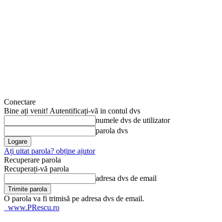
Conectare
Bine ați venit! Autentificați-vă in contul dvs
numele dvs de utilizator
parola dvs
Ați uitat parola? obține ajutor
Recuperare parola
Recuperați-vă parola
adresa dvs de email
O parola va fi trimisă pe adresa dvs de email.
www.PRescu.ro