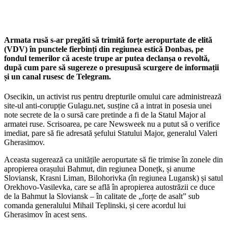
Armata rusă s-ar pregăti să trimită forțe aeropurtate de elită
(VDV) în punctele fierbinți din regiunea estică Donbas, pe
fondul temerilor că aceste trupe ar putea declanșa o revoltă,
după cum pare să sugereze o presupusă scurgere de informații
și un canal rusesc de Telegram.
Osecikin, un activist rus pentru drepturile omului care administrează
site-ul anti-corupție Gulagu.net, susține că a intrat in posesia unei
note secrete de la o sursă care pretinde a fi de la Statul Major al
armatei ruse. Scrisoarea, pe care Newsweek nu a putut să o verifice
imediat, pare să fie adresată șefului Statului Major, generalul Valeri
Gherasimov.
Aceasta sugerează ca unitățile aeropurtate să fie trimise în zonele din
apropierea orașului Bahmut, din regiunea Donețk, și anume
Sloviansk, Krasni Liman, Bilohorivka (în regiunea Lugansk) și satul
Orekhovo-Vasilevka, care se află în apropierea autostrăzii ce duce
de la Bahmut la Sloviansk – în calitate de „forțe de asalt” sub
comanda generalului Mihail Teplinski, și cere acordul lui
Gherasimov în acest sens.