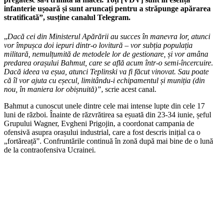
infanterie ușoară și sunt aruncați pentru a străpunge apărarea
stratificată”, susține canalul Telegram.
„
Dacă cei din Ministerul Apărării au succes în manevra lor, atunci
vor împușca doi iepuri dintr-o lovitură – vor subția populația
militară, nemulțumită de metodele lor de gestionare, și vor amâna
predarea orașului Bahmut, care se află acum într-o semi-încercuire.
Dacă ideea va eșua, atunci Teplinski va fi făcut vinovat. Sau poate
că îl vor ajuta cu eșecul, limitându-i echipamentul și muniția (din
nou, în maniera lor obișnuită)”
, scrie acest canal.
Bahmut a cunoscut unele dintre cele mai intense lupte din cele 17
luni de război. Înainte de răzvrătirea sa eșuată din 23-34 iunie, șeful
Grupului Wagner, Evgheni Prigojin, a coordonat campania de
ofensivă asupra orașului industrial, care a fost descris inițial ca o
„fortăreață”. Confruntările continuă în zonă după mai bine de o lună
de la contraofensiva Ucrainei.