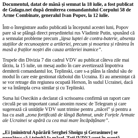
Documentul, datat de mână și semnat la 18 iulie, a fost publicat
de Gulagu.net după demiterea comandantului Corpului 58 de
Arme Combinate, generalul Ivan Popov, la 12 iulie.
Într-o înregistrare audio publicată la începutul acestei luni, Popov
pare să se plângă direct președintelui rus Vladimir Putin, spunând că
a semnalat probleme precum „l
ipsa luptei de contra-baterie, absența
stațiilor de recunoaștere a artileriei, precum și moartea și rănirea în
masă a fraților noștri din cauza artileriei inamice”.
Trupele din Divizia 7 din cadrul VDV au publicat câteva zile mai
târziu, la 15 iulie, un mesaj audio în care avertizează împotriva
demiterii comandantul lor, Teplinski, care s-a plâns la rândul său de
modul în care este gestionat războiul din Ucraina. Ei au amenințat că
se vor retrage din regiunea ocupată Herson, în sudul Ucrainei, dacă
se va întâmpla ceva similar și cu Teplinski.
Sursa lui Osecikin a declarat că scrisoarea confirmă un raport care
circulă pe un important canal anonim rusesc de Telegram și care
sugerează că unitățile VDV sunt trimise pentru „măcel” și pentru a
lua cu asalt „
zona fortificată de lângă Bahmut, unde Forțele Armate
ale Ucrainei se apără cu cea mai mare încăpățânare”.
„Ei [ministrul Apărării Serghei Shoigu și Gerasimov] se
pregătesc să-i trimită la măcel. Toți [VDV] sunt în esență