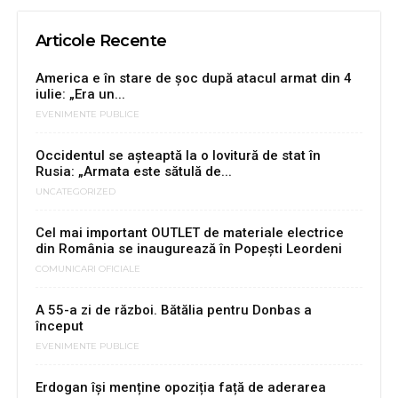
Articole Recente
America e în stare de șoc după atacul armat din 4
iulie: „Era un...
EVENIMENTE PUBLICE
Occidentul se așteaptă la o lovitură de stat în
Rusia: „Armata este sătulă de...
UNCATEGORIZED
Cel mai important OUTLET de materiale electrice
din România se inaugurează în Popeşti Leordeni
COMUNICARI OFICIALE
A 55-a zi de război. Bătălia pentru Donbas a
început
EVENIMENTE PUBLICE
Erdogan își menține opoziția față de aderarea