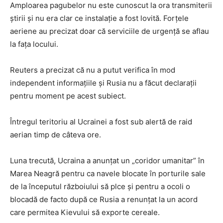
Amploarea pagubelor nu este cunoscut la ora transmiterii
știrii și nu era clar ce instalație a fost lovită. Forțele
aeriene au precizat doar că serviciile de urgență se aflau
la fața locului.
Reuters a precizat că nu a putut verifica în mod
independent informațiile și Rusia nu a făcut declarații
pentru moment pe acest subiect.
Întregul teritoriu al Ucrainei a fost sub alertă de raid
aerian timp de câteva ore.
Luna trecută, Ucraina a anunțat un „coridor umanitar” în
Marea Neagră pentru ca navele blocate în porturile sale
de la începutul războiului să plce și pentru a ocoli o
blocadă de facto după ce Rusia a renunțat la un acord
care permitea Kievului să exporte cereale.