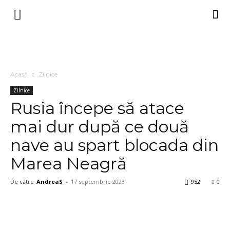
Acasă
Zilnice
Zilnice
Rusia începe să atace
mai dur după ce două
nave au spart blocada din
Marea Neagră
De către
AndreaS
-
17 septembrie 2023
952
0