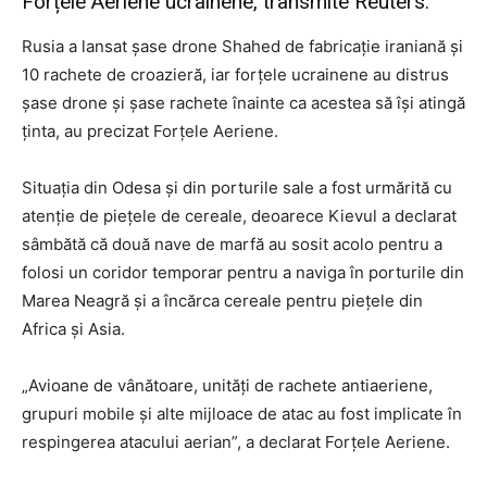
Forțele Aeriene ucrainene, transmite Reuters.
Rusia a lansat șase drone Shahed de fabricație iraniană și
10 rachete de croazieră, iar forțele ucrainene au distrus
șase drone și șase rachete înainte ca acestea să își atingă
ținta, au precizat Forțele Aeriene.
Situația din Odesa și din porturile sale a fost urmărită cu
atenție de piețele de cereale, deoarece Kievul a declarat
sâmbătă că două nave de marfă au sosit acolo pentru a
folosi un coridor temporar pentru a naviga în porturile din
Marea Neagră și a încărca cereale pentru piețele din
Africa și Asia.
„Avioane de vânătoare, unități de rachete antiaeriene,
grupuri mobile și alte mijloace de atac au fost implicate în
respingerea atacului aerian”, a declarat Forțele Aeriene.