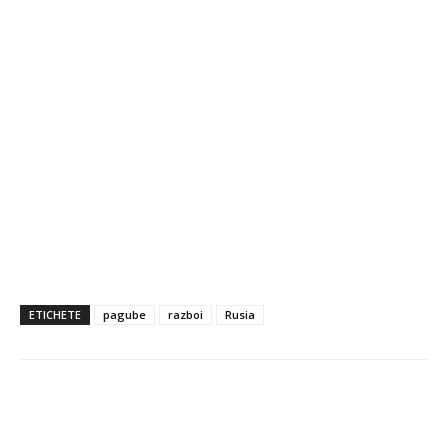
ETICHETE
pagube
razboi
Rusia