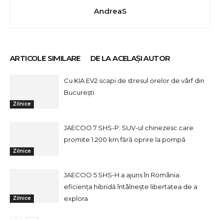
AndreaS
ARTICOLE SIMILARE
DE LA ACELAȘI AUTOR
Cu KIA EV2 scapi de stresul orelor de vârf din
București
Zilnice
JAECOO 7 SHS-P: SUV-ul chinezesc care
promite 1.200 km fără oprire la pompă
Zilnice
JAECOO 5 SHS-H a ajuns în România:
eficiența hibridă întâlnește libertatea de a
explora
Zilnice