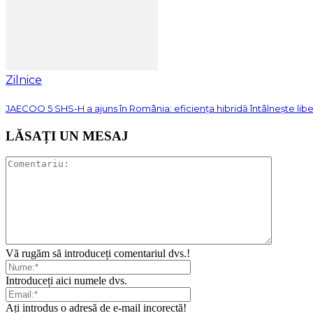
Zilnice
JAECOO 5 SHS-H a ajuns în România: eficiența hibridă întâlnește lib
LĂSAȚI UN MESAJ
Vă rugăm să introduceți comentariul dvs.!
Introduceți aici numele dvs.
Ați introdus o adresă de e-mail incorectă!