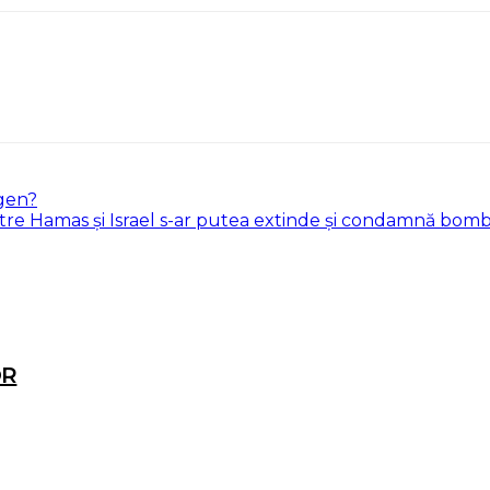
gen?
ntre Hamas și Israel s-ar putea extinde şi condamnă bom
OR