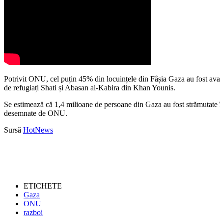
Potrivit ONU, cel puțin 45% din locuințele din Fâșia Gaza au fost avaria
de refugiați Shati și Abasan al-Kabira din Khan Younis.
Se estimează că 1,4 milioane de persoane din Gaza au fost strămutate 
desemnate de ONU.
Sursă
HotNews
ETICHETE
Gaza
ONU
razboi