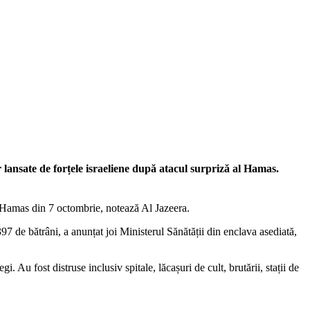
ansate de forțele israeliene după atacul surpriză al Hamas.
ui Hamas din 7 octombrie, notează Al Jazeera.
397 de bătrâni, a anunțat joi Ministerul Sănătății din enclava asediată,
 Au fost distruse inclusiv spitale, lăcașuri de cult, brutării, stații de