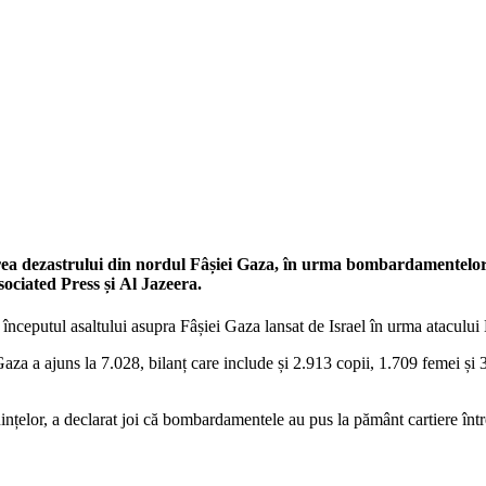
ea dezastrului din nordul Fâșiei Gaza, în urma bombardamentelor l
ociated Press și Al Jazeera.
a începutul asaltului asupra Fâșiei Gaza lansat de Israel în urma atacul
Gaza a ajuns la 7.028, bilanț care include și 2.913 copii, 1.709 femei și 
țelor, a declarat joi că bombardamentele au pus la pământ cartiere întregi.