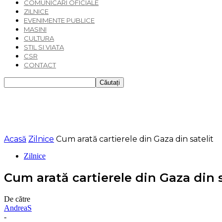
COMUNICARI OFICIALE
ZILNICE
EVENIMENTE PUBLICE
MASINI
CULTURA
STIL SI VIATA
CSR
CONTACT
Acasă
Zilnice
Cum arată cartierele din Gaza din satelit
Zilnice
Cum arată cartierele din Gaza din s
De către
AndreaS
-