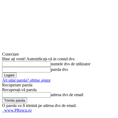
Conectare
Bine ați venit! Autentificați-vă in contul dvs
numele dvs de utilizator
parola dvs
Ați uitat parola? obține ajutor
Recuperare parola
Recuperați-vă parola
adresa dvs de email
O parola va fi trimisă pe adresa dvs de email.
www.PRescu.ro