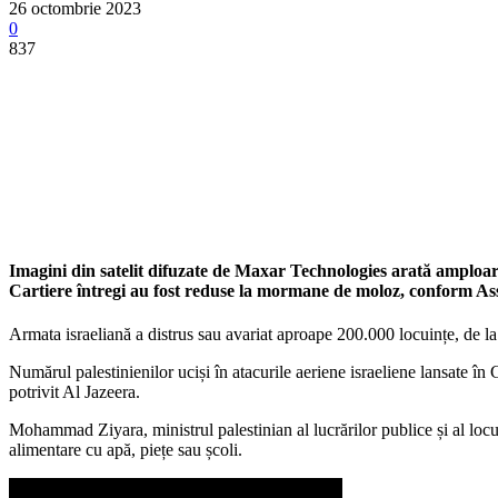
26 octombrie 2023
0
837
Imagini din satelit difuzate de Maxar Technologies arată amploar
Cartiere întregi au fost reduse la mormane de moloz, conform Ass
Armata israeliană a distrus sau avariat aproape 200.000 locuințe, de l
Numărul palestinienilor uciși în atacurile aeriene israeliene lansate în 
potrivit Al Jazeera.
Mohammad Ziyara, ministrul palestinian al lucrărilor publice și al locuin
alimentare cu apă, piețe sau școli.