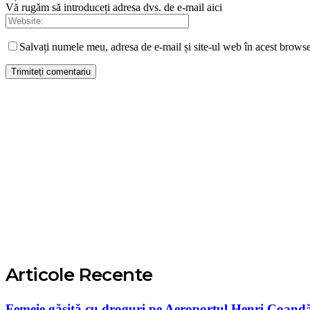
Vă rugăm să introduceți adresa dvs. de e-mail aici
Salvați numele meu, adresa de e-mail și site-ul web în acest browse
Articole Recente
Femeie găsită cu droguri pe Aeroportul Henri Coand