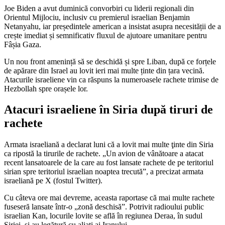
Joe Biden a avut duminică convorbiri cu liderii regionali din
Orientul Mijlociu, inclusiv cu premierul israelian Benjamin
Netanyahu, iar președintele american a insistat asupra necesității de a
crește imediat și semnificativ fluxul de ajutoare umanitare pentru
Fâșia Gaza.
Un nou front amenință să se deschidă și spre Liban, după ce forțele
de apărare din Israel au lovit ieri mai multe ținte din țara vecină.
Atacurile israeliene vin ca răspuns la numeroasele rachete trimise de
Hezbollah spre orașele lor.
Atacuri israeliene în Siria după tiruri de
rachete
Armata israeliană a declarat luni că a lovit mai multe ţinte din Siria
ca ripostă la tirurile de rachete. „Un avion de vânătoare a atacat
recent lansatoarele de la care au fost lansate rachete de pe teritoriul
sirian spre teritoriul israelian noaptea trecută”, a precizat armata
israeliană pe X (fostul Twitter).
Cu câteva ore mai devreme, aceasta raportase că mai multe rachete
fuseseră lansate într-o „zonă deschisă”. Potrivit radioului public
israelian Kan, locurile lovite se află în regiunea Deraa, în sudul
Siriei, şi au legătură cu aliaţi ai Iranului.