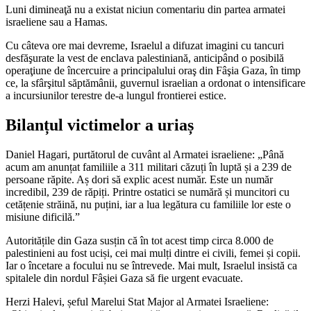
Luni dimineaţă nu a existat niciun comentariu din partea armatei
israeliene sau a Hamas.
Cu câteva ore mai devreme, Israelul a difuzat imagini cu tancuri
desfăşurate la vest de enclava palestiniană, anticipând o posibilă
operaţiune de încercuire a principalului oraş din Fâşia Gaza, în timp
ce, la sfârşitul săptămânii, guvernul israelian a ordonat o intensificare
a incursiunilor terestre de-a lungul frontierei estice.
Bilanțul victimelor a uriaș
Daniel Hagari, purtătorul de cuvânt al Armatei israeliene: „Până
acum am anunțat familiile a 311 militari căzuți în luptă și a 239 de
persoane răpite. Aș dori să explic acest număr. Este un număr
incredibil, 239 de răpiți. Printre ostatici se numără și muncitori cu
cetățenie străină, nu puțini, iar a lua legătura cu familiile lor este o
misiune dificilă.”
Autoritățile din Gaza susțin că în tot acest timp circa 8.000 de
palestinieni au fost uciși, cei mai mulți dintre ei civili, femei și copii.
Iar o încetare a focului nu se întrevede. Mai mult, Israelul insistă ca
spitalele din nordul Fâșiei Gaza să fie urgent evacuate.
Herzi Halevi, șeful Marelui Stat Major al Armatei Israeliene: