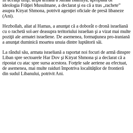
ideologia Frăţiei Musulmane, a declarat şi ea că a tras „rachete”
asupra Kiryat Shmona, potrivit agenţiei oficiale de presă libaneze
(Ani).
Hezbollah, aliat al Hamas, a anunţat că a doborât o dronă israeliană
cu o rachetă sol-aer deasupra teritoriului israelian şi a vizat mai multe
poziţii ale armatei israeliene. De asemenea, formaţiunea pro-iraniană
a anunţat duminică moartea unuia dintre luptătorii săi.
La rândul său, armata israeliană a raportat noi focuri de armă dinspre
Liban spre sectoarele Har Dov şi Kiryat Shmona şi a declarat că a
ripostat cu atac spre sursa acestora. Forţele sale aeriene au efectuat,
de asemenea, mai multe raiduri împotriva localităţilor de frontieră
din sudul Libanului, potrivit Ani.