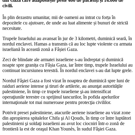
din Gaza care adăpostește peste 400 de pacienți și 14.000 de
civili.
În plin dezastru umanitar, mii de oameni au intrat cu forța în
depozitele cu ajutoare, de unde au luat alimente și bunuri de strictă
necesitate.
Trupele Israelului au avansat în jur de 3 kilometri, duminică seară, în
nordul enclavei. Hamas a transmis că au loc lupte violente cu armata
israeliană în această zonă a Fâșiei Gaza.
Zeci de blindate ale armatei israeliene s-au îndreptat și duminică
noapte spre granița cu Fâșia Gaza, iar între timp, trupele Israelului au
continuat incursiunea terestră. În nordul enclavei s-au dat lupte grele.
Nordul Fâşiei Gaza a fost vizat în noaptea de duminică spre luni de
raiduri aeriene intense şi tiruri de artilerie, au anunţat autorităţile
palestiniene, în timp ce trupele israeliene şi-au intensificat
operaţiunile terestre cu sprijinul tancurilor, în pofida apelurilor
internaţionale tot mai numeroase pentru protecţia civililor.
Potrivit presei palestiniene, atacurile aeriene israeliene au vizat zone
din apropierea spitalelor Chifa şi Al Qouds, în timp ce între luptători
palestinieni şi soldaţi israelieni au avut loc ciocniri într-o zonă de
frontieră la est de oraşul Khan Younès, în sudul Fâşiei Gaza.