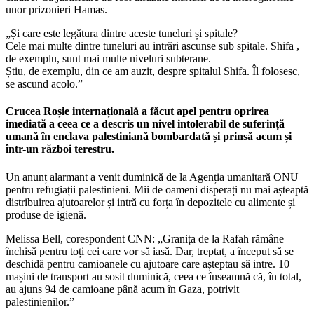
unor prizonieri Hamas.
„Și care este legătura dintre aceste tuneluri și spitale?
Cele mai multe dintre tuneluri au intrări ascunse sub spitale. Shifa ,
de exemplu, sunt mai multe niveluri subterane.
Știu, de exemplu, din ce am auzit, despre spitalul Shifa. Îl folosesc,
se ascund acolo.”
Crucea Roșie internațională a făcut apel pentru oprirea
imediată a ceea ce a descris un nivel intolerabil de suferință
umană în enclava palestiniană bombardată și prinsă acum și
într-un război terestru.
Un anunț alarmant a venit duminică de la Agenția umanitară ONU
pentru refugiații palestinieni. Mii de oameni disperați nu mai așteaptă
distribuirea ajutoarelor și intră cu forța în depozitele cu alimente și
produse de igienă.
Melissa Bell, corespondent CNN: „Granița de la Rafah rămâne
închisă pentru toți cei care vor să iasă. Dar, treptat, a început să se
deschidă pentru camioanele cu ajutoare care așteptau să intre. 10
mașini de transport au sosit duminică, ceea ce înseamnă că, în total,
au ajuns 94 de camioane până acum în Gaza, potrivit
palestinienilor.”