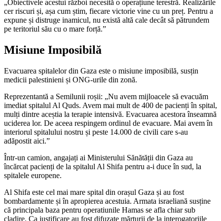
„Obiectivele acestui război necesită o operațiune terestră. Realizările
cer riscuri și, așa cum știm, fiecare victorie vine cu un preț. Pentru a
expune și distruge inamicul, nu există altă cale decât să pătrundem
pe teritoriul său cu o mare forță.”
Misiune Imposibilă
Evacuarea spitalelor din Gaza este o misiune imposibilă, susțin
medicii palestinieni și ONG-urile din zonă.
Reprezentantă a Semilunii roșii: „Nu avem mijloacele să evacuăm
imediat spitalul Al Quds. Avem mai mult de 400 de pacienți în spital,
mulți dintre aceștia la terapie intensivă. Evacuarea acestora înseamnă
uciderea lor. De aceea respingem ordinul de evacuare. Mai avem în
interiorul spitalului nostru și peste 14.000 de civili care s-au
adăpostit aici.”
Într-un camion, angajați ai Ministerului Sănătății din Gaza au
încărcat pacienți de la spitalul Al Shifa pentru a-i duce în sud, la
spitalele europene.
Al Shifa este cel mai mare spital din orașul Gaza și au fost
bombardamente și în apropierea acestuia. Armata israeliană susține
că principala baza pentru operatiunile Hamas se afla chiar sub
cladire. Ca justificare au fost difuzate mărturii de la interogatoriile