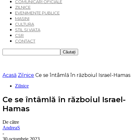
COMUNICARI OFICIALE
ZILNICE
EVENIMENTE PUBLICE
MASINI
CULTURA
STIL SI VIATA
CSR
CONTACT
Acasă
Zilnice
Ce se întâmlă în războiul Israel-Hamas
Zilnice
Ce se întâmlă în războiul Israel-
Hamas
De către
AndreaS
-
30 octombrie 2023