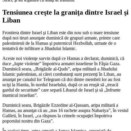
Tensiunea creşte la graniţa dintre Israel şi
Liban
Frontiera dintre Israel şi Liban este din nou sub o mare tensiune
după noi tiruri anunţate duminică de grupuri armate, printre care
palestinienii de la Hamas şi puternicul Hezbollah, urmate de o
tentativă de infiltrare a Jihadului Islamic.
Aceste noi violenţe survin după ce Hamas a declarat, duminică, că
duce „lupte violente” împotriva armatei israeliene în Fâşia Gaza.
Duminică seara, „Brigăzile al-Quds”, aripa militară a Jihadului
Islamic palestinian, ai cărei combatanţi sunt prezenţi în Liban, au
anunţat pe canalul lor Telegram că doi dintre membrii lor au fost
ucişi la Hanita, în nordul Israelului, după ce au reuşit să „treacă
gardul de securitate” care separă Libanul de Israel şi să „înfrunte
inamicul israelian”.
Duminică seara, Brigăzile Ezzedine al-Qassam, aripa militară a
Hamas, au anunţat că au „tras 16 rachete asupra Nahariya”, în vestul
Galileii, în Israel, „ca răspuns la crimele ocupaţiei împotriva
poporului nostru din Gaza”.
În acelaşi timp, aripa armată a Jamaa Islamiya, apropiată de