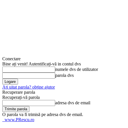
Conectare
Bine ați venit! Autentificați-vă in contul dvs
numele dvs de utilizator
parola dvs
Ați uitat parola? obține ajutor
Recuperare parola
Recuperați-vă parola
adresa dvs de email
O parola va fi trimisă pe adresa dvs de email.
www.PRescu.ro