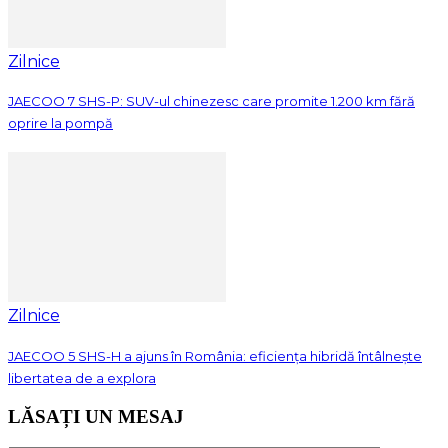
Zilnice
JAECOO 7 SHS-P: SUV-ul chinezesc care promite 1.200 km fără
oprire la pompă
Zilnice
JAECOO 5 SHS-H a ajuns în România: eficiența hibridă întâlnește
libertatea de a explora
LĂSAȚI UN MESAJ