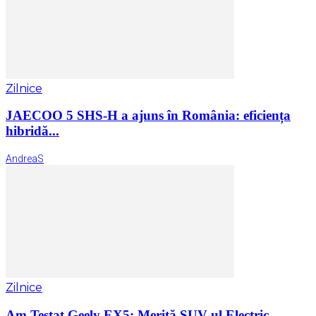
Zilnice
JAECOO 5 SHS-H a ajuns în România: eficiența
hibridă...
AndreaS
Zilnice
Am Testat Geely EX5: Merită SUV-ul Electric