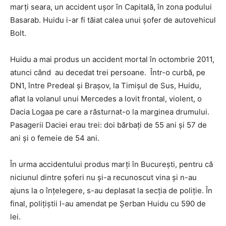
marți seara, un accident ușor în Capitală, în zona podului
Basarab. Huidu i-ar fi tăiat calea unui șofer de autovehicul
Bolt.
Huidu a mai produs un accident mortal în octombrie 2011,
atunci când au decedat trei persoane. Într-o curbă, pe
DN1, între Predeal şi Braşov, la Timişul de Sus, Huidu,
aflat la volanul unui Mercedes a lovit frontal, violent, o
Dacia Logaa pe care a răsturnat-o la marginea drumului.
Pasagerii Daciei erau trei: doi bărbați de 55 ani și 57 de
ani și o femeie de 54 ani.
În urma accidentului produs marți în București, pentru că
niciunul dintre șoferi nu și-a recunoscut vina și n-au
ajuns la o înțelegere, s-au deplasat la secția de poliție. În
final, polițiștii l-au amendat pe Șerban Huidu cu 590 de
lei.