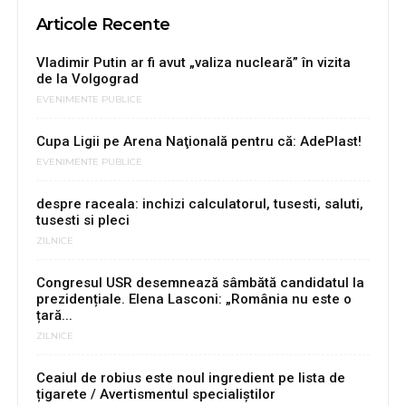
Articole Recente
Vladimir Putin ar fi avut „valiza nucleară” în vizita
de la Volgograd
EVENIMENTE PUBLICE
Cupa Ligii pe Arena Naţională pentru că: AdePlast!
EVENIMENTE PUBLICE
despre raceala: inchizi calculatorul, tusesti, saluti,
tusesti si pleci
ZILNICE
Congresul USR desemnează sâmbătă candidatul la
prezidențiale. Elena Lasconi: „România nu este o
țară...
ZILNICE
Ceaiul de robius este noul ingredient pe lista de
țigarete / Avertismentul specialiștilor