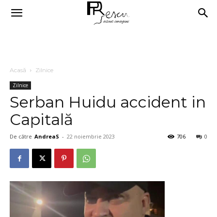
Acasă
Zilnice
Zilnice
Serban Huidu accident in
Capitală
De către
AndreaS
-
22 noiembrie 2023
706
0