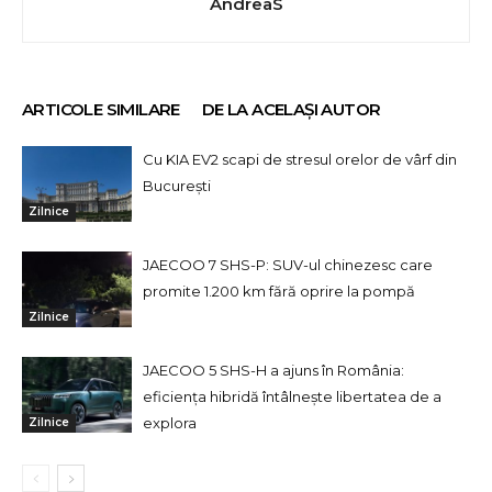
AndreaS
ARTICOLE SIMILARE
DE LA ACELAȘI AUTOR
Cu KIA EV2 scapi de stresul orelor de vârf din
București
Zilnice
JAECOO 7 SHS-P: SUV-ul chinezesc care
promite 1.200 km fără oprire la pompă
Zilnice
JAECOO 5 SHS-H a ajuns în România:
eficiența hibridă întâlnește libertatea de a
explora
Zilnice