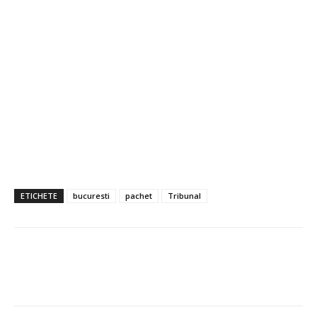
ETICHETE
bucuresti
pachet
Tribunal