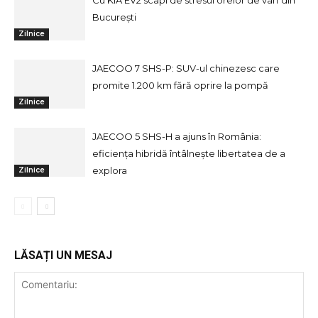
Cu KIA EV2 scapi de stresul orelor de vârf din
București
Zilnice
JAECOO 7 SHS-P: SUV-ul chinezesc care
promite 1.200 km fără oprire la pompă
Zilnice
JAECOO 5 SHS-H a ajuns în România:
eficiența hibridă întâlnește libertatea de a
explora
Zilnice
LĂSAȚI UN MESAJ