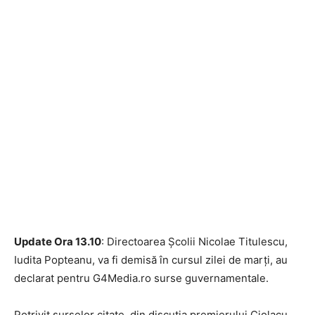
Update Ora 13.10
: Directoarea Școlii Nicolae Titulescu,
Iudita Popteanu, va fi demisă în cursul zilei de marți, au
declarat pentru G4Media.ro surse guvernamentale.
Potrivit surselor citate, din discuția premierului Ciolacu