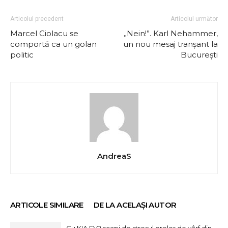
Articolul precedent
Articolul următor
Marcel Ciolacu se
„Nein!”. Karl Nehammer,
comportă ca un golan
un nou mesaj tranșant la
politic
București
AndreaS
ARTICOLE SIMILARE
DE LA ACELAȘI AUTOR