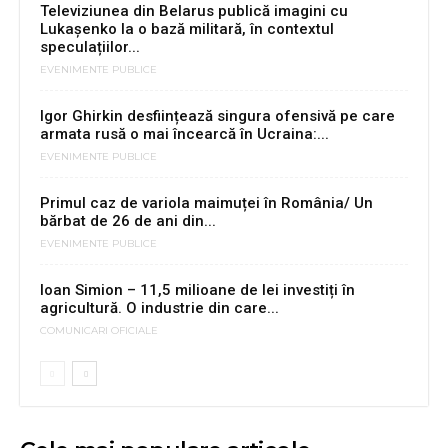
Televiziunea din Belarus publică imagini cu
Lukaşenko la o bază militară, în contextul
speculațiilor...
EVENIMENTE PUBLICE
Igor Ghirkin desființează singura ofensivă pe care
armata rusă o mai încearcă în Ucraina:...
EVENIMENTE PUBLICE
Primul caz de variola maimuței în România/ Un
bărbat de 26 de ani din...
EVENIMENTE PUBLICE
Ioan Simion – 11,5 milioane de lei investiți în
agricultură. O industrie din care...
COMUNICARI OFICIALE