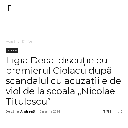
Acasă
Zilnice
Zilnice
Ligia Deca, discuție cu
premierul Ciolacu după
scandalul cu acuzațiile de
viol de la școala „Nicolae
Titulescu”
De către
AndreaS
-
5 martie 2024
799
0