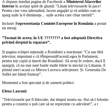
A răspuns imediat pagina de Facebook a
Ministerul Afacerilor
Interne
în același spirit de glumă: ”Lăsați televizoarele în pace!
Pentru cine vrea adrenalină, facem angajări și vă arătăm cum se
sparg ușile la 6 dimineața… ușile acelea care chiar merită!”.
Inclusiv R
eprezentanța Comisiei Europene în România
a postat
un mesaj:
”Tocmai de aceea, în UE ???????? a fost adoptată Directiva
privind dreptul la reparare”.
Și pagina echipei naționale a României a reacționat: ”Cu sau fără
televizor, important e că #ÎmpreunăFacemLegea în Parlament,
pentru toți copiii și tinerii din România!. Să aveți în vedere, dacă îl
spargeți, că nu mai sunt foarte multe bilete la meciul cu Lituania. E
primul meci acasă cu Mircea Lucescu selecționer. Și Generatia De
Suflet are băieți frumoși”.
Momentul a fost speculat și de oameni politici:
Elena Lasconi:
”Televizoarele pot fi înlocuite, dar timpul nostru nu. Hai să-l folosim
pentru a construi o țară care să ne reprezinte cu adevărat!”, a r