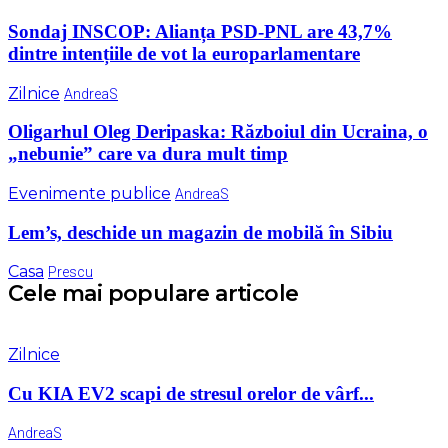
Sondaj INSCOP: Alianța PSD-PNL are 43,7%
dintre intențiile de vot la europarlamentare
Zilnice
AndreaS
Oligarhul Oleg Deripaska: Războiul din Ucraina, o
„nebunie” care va dura mult timp
Evenimente publice
AndreaS
Lem’s, deschide un magazin de mobilă în Sibiu
Casa
Prescu
Cele mai populare articole
Zilnice
Cu KIA EV2 scapi de stresul orelor de vârf...
AndreaS