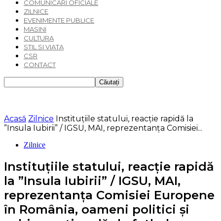
COMUNICARI OFICIALE
ZILNICE
EVENIMENTE PUBLICE
MASINI
CULTURA
STIL SI VIATA
CSR
CONTACT
Acasă
Zilnice
Instituțiile statului, reacție rapidă la
”Insula Iubirii” / IGSU, MAI, reprezentanța Comisiei...
Zilnice
Instituțiile statului, reacție rapidă
la ”Insula Iubirii” / IGSU, MAI,
reprezentanța Comisiei Europene
în România, oameni politici și