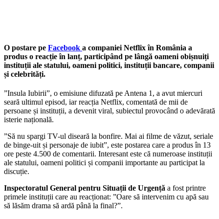
O postare pe
Facebook
a companiei Netflix în România a
produs o reacție în lanț, participând pe lângă oameni obișnuiți
instituții ale statului, oameni politici, instituții bancare, companii
și celebrități.
”Insula Iubirii”, o emisiune difuzată pe Antena 1, a avut miercuri
seară ultimul episod, iar reacția Netflix, comentată de mii de
persoane și instituții, a devenit viral, subiectul provocând o adevărată
isterie națională.
”Să nu spargi TV-ul diseară la bonfire. Mai ai filme de văzut, seriale
de binge-uit și personaje de iubit”, este postarea care a produs în 13
ore peste 4.500 de comentarii. Interesant este că numeroase instituții
ale statului, oameni politici și companii importante au participat la
discuție.
Inspectoratul General pentru Situații de Urgență
a fost printre
primele instituții care au reacționat: ”Oare să intervenim cu apă sau
să lăsăm drama să ardă până la final?”.