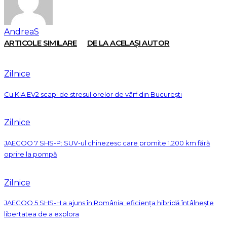
AndreaS
ARTICOLE SIMILARE
DE LA ACELAȘI AUTOR
Zilnice
Cu KIA EV2 scapi de stresul orelor de vârf din București
Zilnice
JAECOO 7 SHS-P: SUV-ul chinezesc care promite 1.200 km fără
oprire la pompă
Zilnice
JAECOO 5 SHS-H a ajuns în România: eficiența hibridă întâlnește
libertatea de a explora