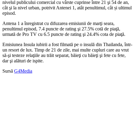
nivelul publicului comercial cu vârste cuprinse între 21 şi 54 de an,
cât şi la nivel urban, potrivit Antenei 1, atât penultimul, cât și ultimul
episod.
Antena 1 a înregistrat cu difuzarea emisiunii de marţi seara,
penultimul episod, 7.4 puncte de rating şi 27.5% cotă de piaţă,
urmată de Pro TV cu 6.5 puncte de rating şi 24.4% cota de piaţă.
Emisiunea Insula iubirii a fost filmată pe o insulă din Thailanda, într-
un resort de lux. Timp de 21 de zile, mai multe cupluri care au vrut
să-şi testeze relaţiile au trăit separat, băieţi cu băieţi şi fete cu fete,
dar şi alături de ispite.
Sursă
G4Media