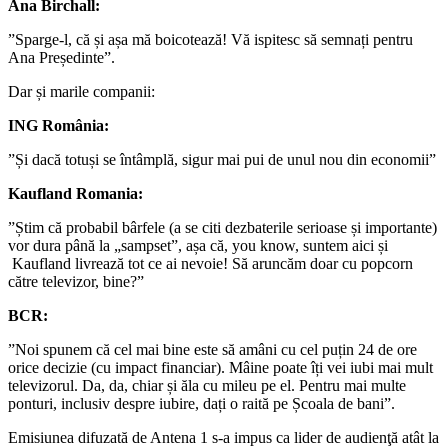
Ana Birchall:
”Sparge-l, că și așa mă boicotează! Vă ispitesc să semnați pentru
Ana Președinte”.
Dar și marile companii:
ING România:
”Și dacă totuși se întâmplă, sigur mai pui de unul nou din economii”
Kaufland Romania:
”Știm că probabil bârfele (a se citi dezbaterile serioase și importante)
vor dura până la „sampset”, așa că, you know, suntem aici și
Kaufland livrează tot ce ai nevoie! Să aruncăm doar cu popcorn
către televizor, bine?”
BCR:
”Noi spunem că cel mai bine este să amâni cu cel puțin 24 de ore
orice decizie (cu impact financiar). Mâine poate îți vei iubi mai mult
televizorul. Da, da, chiar și ăla cu mileu pe el. Pentru mai multe
ponturi, inclusiv despre iubire, dați o raită pe Școala de bani”.
Emisiunea difuzată de Antena 1 s-a impus ca lider de audienţă atât la