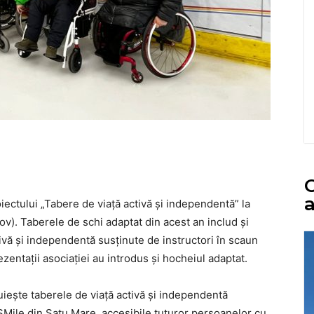
C
a
iectului „Tabere de viață activă și independentă” la
v). Taberele de schi adaptat din acest an includ și
ivă și independentă susținute de instructori în scaun
zentații asociației au introdus și hocheiul adaptat.
uiește taberele de viață activă și independentă
SMile din Satu Mare, accesibile tuturor persoanelor cu