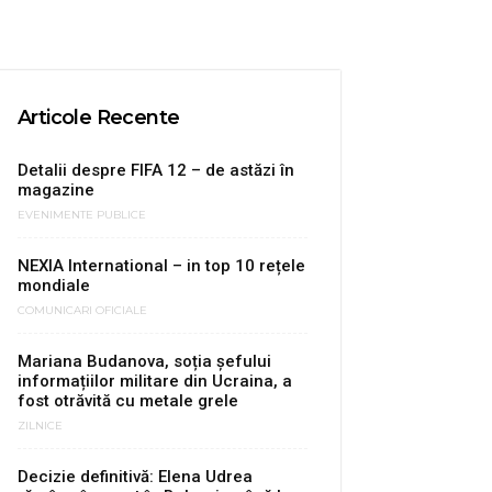
Articole Recente
Detalii despre FIFA 12 – de astăzi în
magazine
EVENIMENTE PUBLICE
NEXIA International – in top 10 rețele
mondiale
COMUNICARI OFICIALE
Mariana Budanova, soția șefului
informațiilor militare din Ucraina, a
fost otrăvită cu metale grele
ZILNICE
Decizie definitivă: Elena Udrea