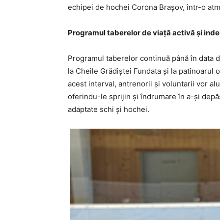
echipei de hochei Corona Brașov, într-o atmo
Programul taberelor de viață activă și in
Programul taberelor continuă până în data de
la Cheile Grădiștei Fundata și la patinoarul o
acest interval, antrenorii și voluntarii vor a
oferindu-le sprijin și îndrumare în a-și depăș
adaptate schi și hochei.