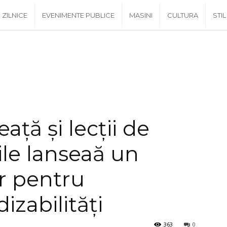
ZILNICE
EVENIMENTE PUBLICE
MASINI
CULTURA
STIL
ață și lecții de
ile lanseaă un
or pentru
izabilități
363
0