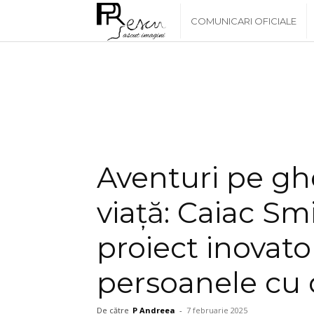
www.PRescu.ro
COMUNICARI OFICIALE
Aventuri pe ghe
viață: Caiac Sm
proiect inovat
persoanele cu d
De către
P Andreea
-
7 februarie 2025