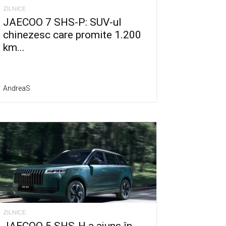
ZILNICE
JAECOO 7 SHS-P: SUV-ul
chinezesc care promite 1.200
km...
AndreaS
ZILNICE