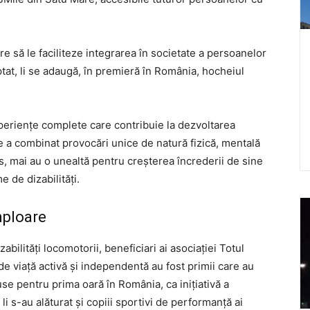
 să le faciliteze integrarea în societate a persoanelor
ptat, li se adaugă, în premieră în România, hocheiul
xperiențe complete care contribuie la dezvoltarea
le a combinat provocări unice de natură fizică, mentală
us, mai au o unealtă pentru creșterea încrederii de sine
e de dizabilități.
mploare
abilități locomotorii, beneficiari ai asociației Totul
de viață activă și independentă au fost primii care au
e pentru prima oară în România, ca inițiativă a
li s-au alăturat și copiii sportivi de performanță ai