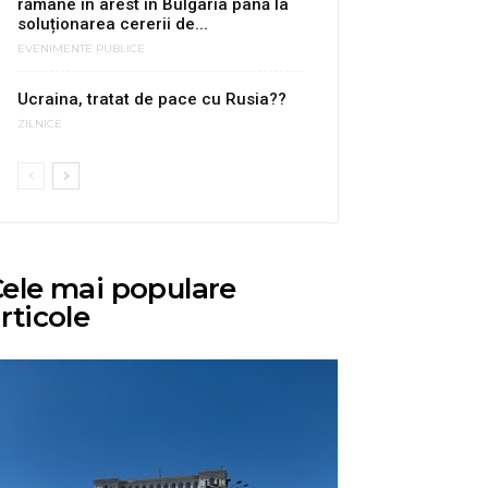
rămâne în arest în Bulgaria până la
soluționarea cererii de...
EVENIMENTE PUBLICE
Ucraina, tratat de pace cu Rusia??
ZILNICE
ele mai populare
rticole