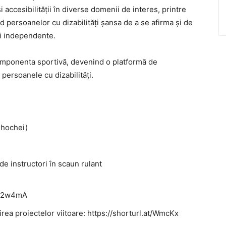
 accesibilității în diverse domenii de interes, printre
d persoanelor cu dizabilități șansa de a se afirma și de
și independente.
omponenta sportivă, devenind o platformă de
persoanele cu dizabilități.
 hochei)
e instructori în scaun rulant
at/2w4mA
rea proiectelor viitoare: https://shorturl.at/WmcKx