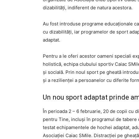
dizabilități, indiferent de natura acestora.
Au fost introduse programe educaționale care
cu dizabilități, iar programelor de sport ada
adaptat.
Pentru a le oferi acestor oameni speciali e
holistică, echipa clubului sportiv Caiac SMi
și socială. Prin noul sport pe gheată introd
și a rezilienței a persoanelor cu diferite form
Un nou sport adaptat prinde a
În perioada 2 – 6 februarie, 20 de copii cu diz
pentru Tine, incluși în programul de tabere 
testat echipamentele de hochei adaptat, adus
Asociației Caiac SMile. Distracției pe gheață 