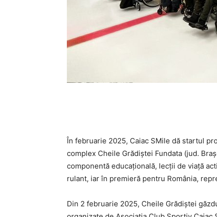
În februarie 2025, Caiac SMile dă startul pro
complex Cheile Grădiștei Fundata (jud. Brașo
componentă educațională, lecții de viață act
rulant, iar în premieră pentru România, repre
Din 2 februarie 2025, Cheile Grădiștei găzd
organizate de Asociația Club Sportiv Caiac 