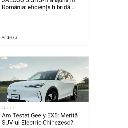
JAECOO 5 SHS-H a ajuns în
România: eficiența hibridă...
AndreaS
ZILNICE
Am Testat Geely EX5: Merită
SUV-ul Electric Chinezesc?