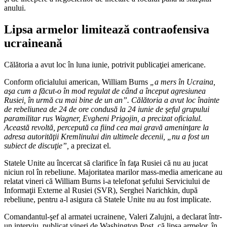
anului.
Lipsa armelor limitează contraofensiva
ucraineană
Călătoria a avut loc în luna iunie, potrivit publicaţiei americane.
Conform oficialului american, William Burns
„a mers în Ucraina,
aşa cum a făcut-o în mod regulat de când a început agresiunea
Rusiei, în urmă cu mai bine de un an”. Călătoria a avut loc înainte
de rebeliunea de 24 de ore condusă la 24 iunie de şeful grupului
paramilitar rus Wagner, Evgheni Prigojin, a precizat oficialul.
Această revoltă, percepută ca fiind cea mai gravă ameninţare la
adresa autorităţii Kremlinului din ultimele decenii, „nu a fost un
subiect de discuţie”,
a precizat el.
Statele Unite au încercat să clarifice în faţa Rusiei că nu au jucat
niciun rol în rebeliune. Majoritatea marilor mass-media americane au
relatat vineri că William Burns i-a telefonat şefului Serviciului de
Informaţii Externe al Rusiei (SVR), Serghei Narichkin, după
rebeliune, pentru a-l asigura că Statele Unite nu au fost implicate.
Comandantul-şef al armatei ucrainene, Valeri Zalujni, a declarat într-
un interviu, publicat vineri de Washington Post, că lipsa armelor, în