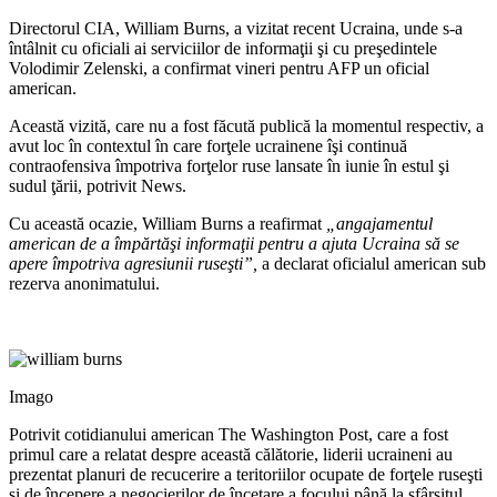
Directorul CIA, William Burns, a vizitat recent Ucraina, unde s-a
întâlnit cu oficiali ai serviciilor de informaţii şi cu preşedintele
Volodimir Zelenski, a confirmat vineri pentru AFP un oficial
american.
Această vizită, care nu a fost făcută publică la momentul respectiv, a
avut loc în contextul în care forţele ucrainene îşi continuă
contraofensiva împotriva forţelor ruse lansate în iunie în estul şi
sudul ţării, potrivit News.
Cu această ocazie, William Burns a reafirmat
„angajamentul
american de a împărtăşi informaţii pentru a ajuta Ucraina să se
apere împotriva agresiunii ruseşti”,
a declarat oficialul american sub
rezerva anonimatului.
Imago
Potrivit cotidianului american The Washington Post, care a fost
primul care a relatat despre această călătorie, liderii ucraineni au
prezentat planuri de recucerire a teritoriilor ocupate de forţele ruseşti
şi de începere a negocierilor de încetare a focului până la sfârşitul