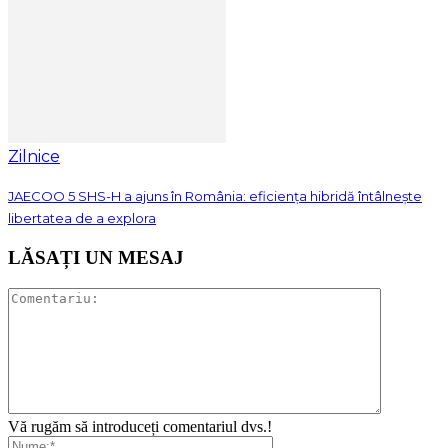
Zilnice
JAECOO 5 SHS-H a ajuns în România: eficiența hibridă întâlnește
libertatea de a explora
LĂSAȚI UN MESAJ
Vă rugăm să introduceți comentariul dvs.!