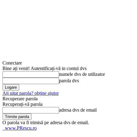
Conectare
Bine ați venit! Autentificați-vă in contul dvs
numele dvs de utilizator
parola dvs
Ați uitat parola? obține ajutor
Recuperare parola
Recuperați-vă parola
adresa dvs de email
O parola va fi trimisă pe adresa dvs de email.
www.PRescu.ro