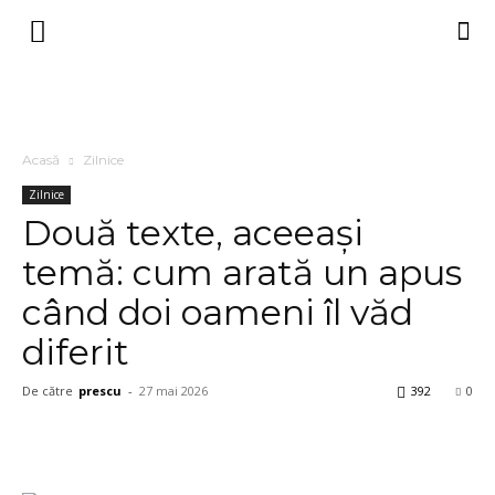
Acasă
Zilnice
Zilnice
Două texte, aceeași
temă: cum arată un apus
când doi oameni îl văd
diferit
De către
prescu
-
27 mai 2026
392
0