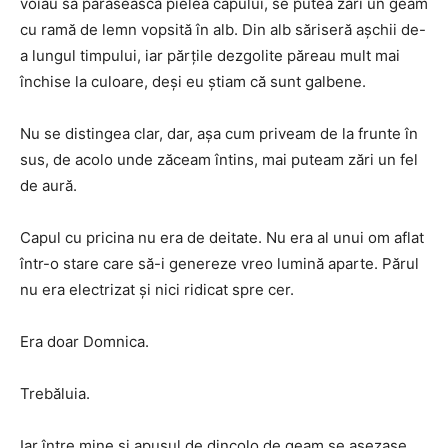
voiau să părăsească pielea capului, se putea zări un geam
cu ramă de lemn vopsită în alb. Din alb săriseră așchii de-
a lungul timpului, iar părțile dezgolite păreau mult mai
închise la culoare, deși eu știam că sunt galbene.
Nu se distingea clar, dar, așa cum priveam de la frunte în
sus, de acolo unde zăceam întins, mai puteam zări un fel
de aură.
Capul cu pricina nu era de deitate. Nu era al unui om aflat
într-o stare care să-i genereze vreo lumină aparte. Părul
nu era electrizat și nici ridicat spre cer.
Era doar Domnica.
Trebăluia.
Iar între mine și apusul de dincolo de geam se așezase