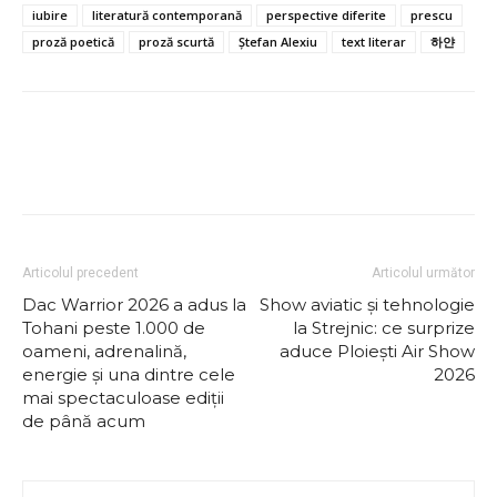
iubire
literatură contemporană
perspective diferite
prescu
proză poetică
proză scurtă
Ștefan Alexiu
text literar
하얀
Articolul precedent
Articolul următor
Dac Warrior 2026 a adus la
Show aviatic și tehnologie
Tohani peste 1.000 de
la Strejnic: ce surprize
oameni, adrenalină,
aduce Ploiești Air Show
energie și una dintre cele
2026
mai spectaculoase ediții
de până acum