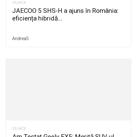
ZILNICE
JAECOO 5 SHS-H a ajuns în România:
eficiența hibridă...
AndreaS
ZILNICE
Am Testat Geely EX5: Merită SUV-ul