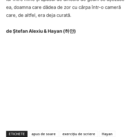
ea, doamna care dădea de zor cu cârpa într-o cameră
care, de altfel, era deja curată.
de Ștefan Alexiu & Hayan (하얀)
ETICHETE
apus de soare
exercițiu de scriere
Hayan