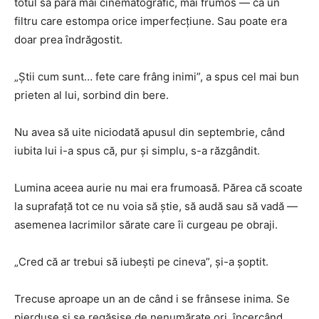
totul să pară mai cinematografic, mai frumos — ca un
filtru care estompa orice imperfecțiune. Sau poate era
doar prea îndrăgostit.
„Știi cum sunt… fete care frâng inimi”, a spus cel mai bun
prieten al lui, sorbind din bere.
Nu avea să uite niciodată apusul din septembrie, când
iubita lui i-a spus că, pur și simplu, s-a răzgândit.
Lumina aceea aurie nu mai era frumoasă. Părea că scoate
la suprafață tot ce nu voia să știe, să audă sau să vadă —
asemenea lacrimilor sărate care îi curgeau pe obraji.
„Cred că ar trebui să iubești pe cineva”, și-a șoptit.
Trecuse aproape un an de când i se frânsese inima. Se
pierduse și se regăsise de nenumărate ori, încercând