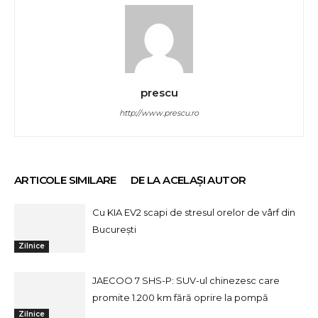
prescu
http://www.prescu.ro
ARTICOLE SIMILARE
DE LA ACELAȘI AUTOR
Cu KIA EV2 scapi de stresul orelor de vârf din
București
Zilnice
JAECOO 7 SHS-P: SUV-ul chinezesc care
promite 1.200 km fără oprire la pompă
Zilnice