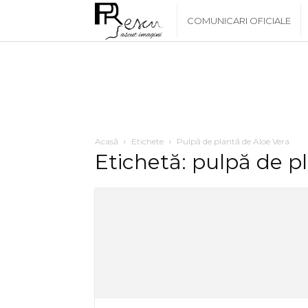
www.PRescu.ro
COMUNICARI OFICIALE
Acasă
Etichete
Pulpă de plantă de Aloe Vera
Etichetă: pulpă de p