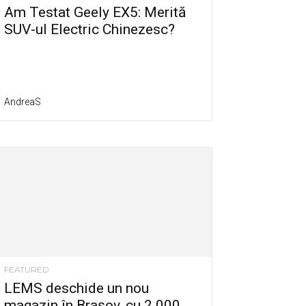
Am Testat Geely EX5: Merită
SUV-ul Electric Chinezesc?
AndreaS
FEATURED
LEMS deschide un nou
magazin în Brașov, cu 2.000...