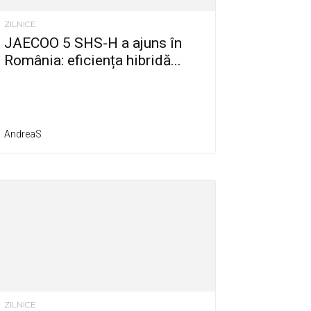
ZILNICE
JAECOO 5 SHS-H a ajuns în
România: eficiența hibridă...
AndreaS
ZILNICE