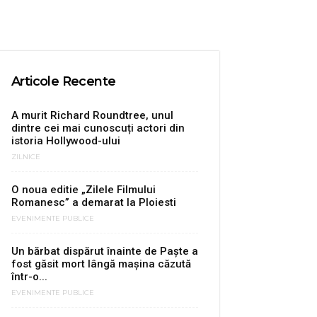
Articole Recente
A murit Richard Roundtree, unul
dintre cei mai cunoscuți actori din
istoria Hollywood-ului
ZILNICE
O noua editie „Zilele Filmului
Romanesc” a demarat la Ploiesti
EVENIMENTE PUBLICE
Un bărbat dispărut înainte de Paște a
fost găsit mort lângă mașina căzută
într-o...
EVENIMENTE PUBLICE