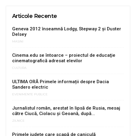
Articole Recente
Geneva 2012 înseamnă Lodgy, Stepway 2 şi Duster
Delsey
MASINI
Cinema.edu se întoarce – proiectul de educaţie
cinematografică adresat elevilor
CULTURA
ULTIMA ORĂ Primele informații despre Dacia
Sandero electric
EVENIMENTE PUBLICE
Jurnalistul român, arestat în lipsă de Rusia, mesaj
către Ciucă, Ciolacu și Geoană, după...
ZILNICE
Primele județe care scapă de caniculă