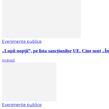
Evenimente publice
„Lupii nopții”, pe lista sancțiunilor UE. Cine sunt „Îng
AndreaS
Evenimente publice