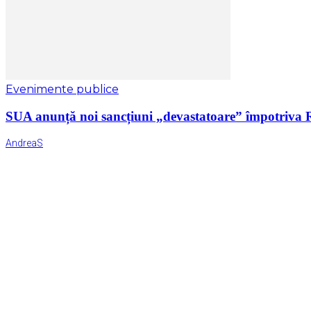
Evenimente publice
SUA anunță noi sancțiuni „devastatoare” împotriva Ru
AndreaS