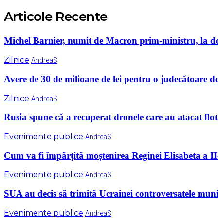
Articole Recente
Michel Barnier, numit de Macron prim-ministru, la d
Zilnice
AndreaS
Avere de 30 de milioane de lei pentru o judecătoare d
Zilnice
AndreaS
Rusia spune că a recuperat dronele care au atacat flo
Evenimente publice
AndreaS
Cum va fi împărţită moștenirea Reginei Elisabeta a II
Evenimente publice
AndreaS
SUA au decis să trimită Ucrainei controversatele muniţi
Evenimente publice
AndreaS