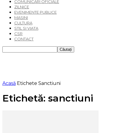
COMUNICARI OFICIALE
ZILNICE
EVENIMENTE PUBLICE
MASINI
CULTURA
STIL SI VIATA
CSR
CONTACT
Acasă
Etichete
Sanctiuni
Etichetă: sanctiuni