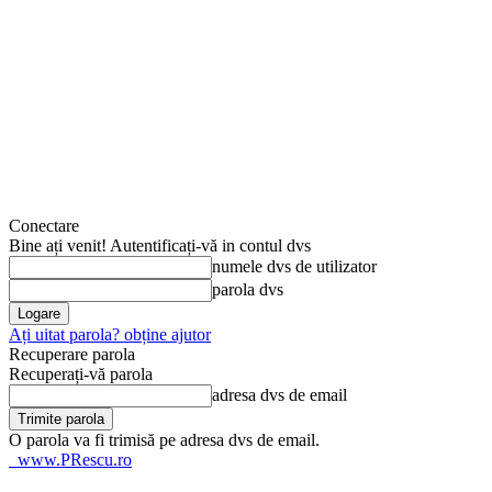
Conectare
Bine ați venit! Autentificați-vă in contul dvs
numele dvs de utilizator
parola dvs
Ați uitat parola? obține ajutor
Recuperare parola
Recuperați-vă parola
adresa dvs de email
O parola va fi trimisă pe adresa dvs de email.
www.PRescu.ro