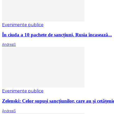
Evenimente publice
În ciuda a 10 pachete de sancțiuni, Rusia încasează...
AndreaS
Evenimente publice
Zelenski: Celor supuşi sancţiunilor, care au şi cetăţenie
AndreaS