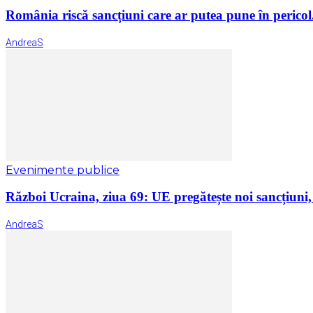
România riscă sancțiuni care ar putea pune în pericol.
AndreaS
Evenimente publice
Război Ucraina, ziua 69: UE pregătește noi sancțiuni, i
AndreaS