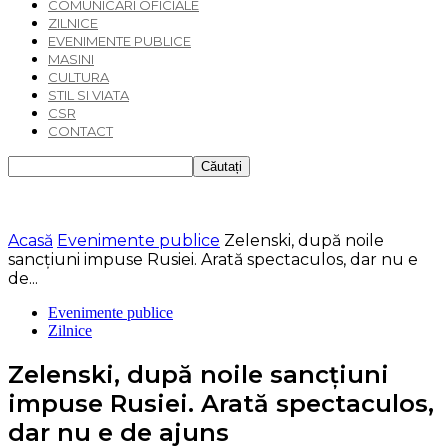
COMUNICARI OFICIALE
ZILNICE
EVENIMENTE PUBLICE
MASINI
CULTURA
STIL SI VIATA
CSR
CONTACT
Acasă
Evenimente publice
Zelenski, după noile
sancțiuni impuse Rusiei. Arată spectaculos, dar nu e
de...
Evenimente publice
Zilnice
Zelenski, după noile sancțiuni
impuse Rusiei. Arată spectaculos,
dar nu e de ajuns