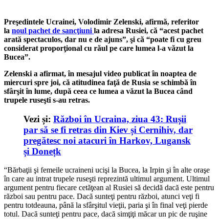
Preşedintele Ucrainei, Volodimir Zelenski, afirmă, referitor
la
noul pachet de sancţiuni
la adresa Rusiei, că “acest pachet
arată spectaculos, dar nu e de ajuns”, şi că “poate fi cu greu
considerat proporţional cu răul pe care lumea l-a văzut la
Bucea”.
Zelenski a afirmat, în mesajul video publicat în noaptea de
miercuri spre joi, că atitudinea faţă de Rusia se schimbă în
sfârşit în lume, după ceea ce lumea a văzut la Bucea când
trupele ruseşti s-au retras.
Vezi și:
Război în Ucraina, ziua 43: Rușii
par să se fi retras din Kiev și Cernihiv, dar
pregătesc noi atacuri în Harkov, Lugansk
și Donețk
“Bărbaţii şi femeile ucraineni ucişi la Bucea, la Irpin şi în alte oraşe
în care au intrat trupele ruseşti reprezintă ultimul argument. Ultimul
argument pentru fiecare cetăţean al Rusiei să decidă dacă este pentru
război sau pentru pace. Dacă sunteţi pentru război, atunci veţi fi
pentru totdeauna, până la sfârşitul vieţii, paria şi în final veţi pierde
totul. Dacă sunteţi pentru pace, dacă simţiţi măcar un pic de ruşine