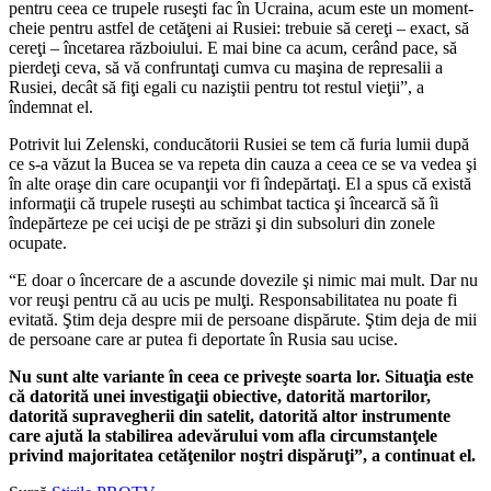
pentru ceea ce trupele ruseşti fac în Ucraina, acum este un moment-
cheie pentru astfel de cetăţeni ai Rusiei: trebuie să cereţi – exact, să
cereţi – încetarea războiului. E mai bine ca acum, cerând pace, să
pierdeţi ceva, să vă confruntaţi cumva cu maşina de represalii a
Rusiei, decât să fiţi egali cu naziştii pentru tot restul vieţii”, a
îndemnat el.
Potrivit lui Zelenski, conducătorii Rusiei se tem că furia lumii după
ce s-a văzut la Bucea se va repeta din cauza a ceea ce se va vedea şi
în alte oraşe din care ocupanţii vor fi îndepărtaţi. El a spus că există
informaţii că trupele ruseşti au schimbat tactica şi încearcă să îi
îndepărteze pe cei ucişi de pe străzi şi din subsoluri din zonele
ocupate.
“E doar o încercare de a ascunde dovezile şi nimic mai mult. Dar nu
vor reuşi pentru că au ucis pe mulţi. Responsabilitatea nu poate fi
evitată. Ştim deja despre mii de persoane dispărute. Ştim deja de mii
de persoane care ar putea fi deportate în Rusia sau ucise.
Nu sunt alte variante în ceea ce priveşte soarta lor. Situaţia este
că datorită unei investigaţii obiective, datorită martorilor,
datorită supravegherii din satelit, datorită altor instrumente
care ajută la stabilirea adevărului vom afla circumstanţele
privind majoritatea cetăţenilor noştri dispăruţi”, a continuat el.