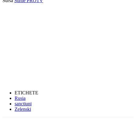
Sursă
Stirile PROTV
ETICHETE
Rusia
sanctiuni
Zelenski