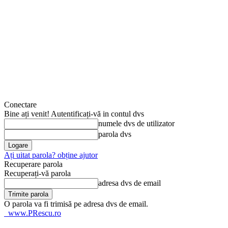
Conectare
Bine ați venit! Autentificați-vă in contul dvs
numele dvs de utilizator
parola dvs
Ați uitat parola? obține ajutor
Recuperare parola
Recuperați-vă parola
adresa dvs de email
O parola va fi trimisă pe adresa dvs de email.
www.PRescu.ro