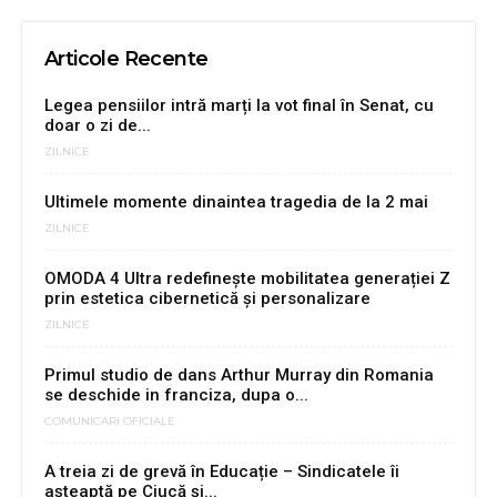
Articole Recente
Legea pensiilor intră marți la vot final în Senat, cu
doar o zi de...
ZILNICE
Ultimele momente dinaintea tragedia de la 2 mai
ZILNICE
OMODA 4 Ultra redefinește mobilitatea generației Z
prin estetica cibernetică și personalizare
ZILNICE
Primul studio de dans Arthur Murray din Romania
se deschide in franciza, dupa o...
COMUNICARI OFICIALE
A treia zi de grevă în Educație – Sindicatele îi
așteaptă pe Ciucă și...