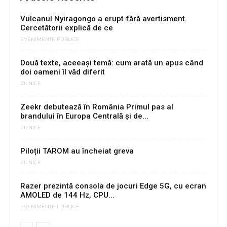
Vulcanul Nyiragongo a erupt fără avertisment.
Cercetătorii explică de ce
EVENIMENTE PUBLICE
Două texte, aceeași temă: cum arată un apus când
doi oameni îl văd diferit
ZILNICE
Zeekr debutează în România Primul pas al
brandului în Europa Centrală și de...
ZILNICE
Piloții TAROM au încheiat greva
ZILNICE
Razer prezintă consola de jocuri Edge 5G, cu ecran
AMOLED de 144 Hz, CPU...
EVENIMENTE PUBLICE