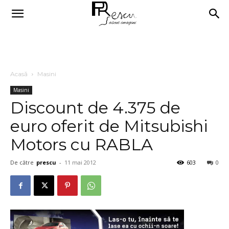
Acasă
Masini
Masini
Discount de 4.375 de
euro oferit de Mitsubishi
Motors cu RABLA
De către
prescu
-
11 mai 2012
603
0