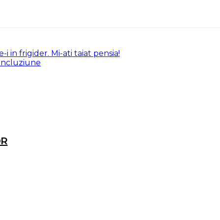
 in frigider. Mi-ati taiat pensia!
 incluziune
OR