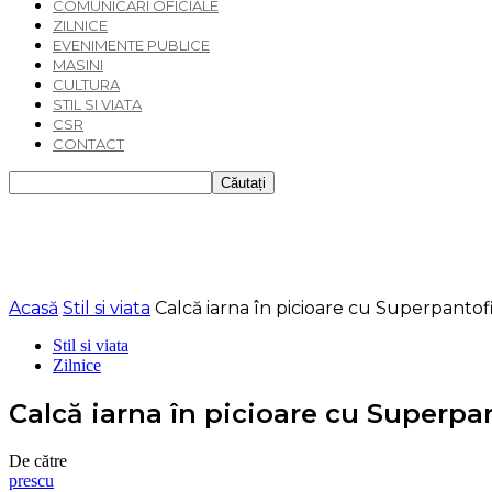
COMUNICARI OFICIALE
ZILNICE
EVENIMENTE PUBLICE
MASINI
CULTURA
STIL SI VIATA
CSR
CONTACT
Acasă
Stil si viata
Calcă iarna în picioare cu Superpantof
Stil si viata
Zilnice
Calcă iarna în picioare cu Superpan
De către
prescu