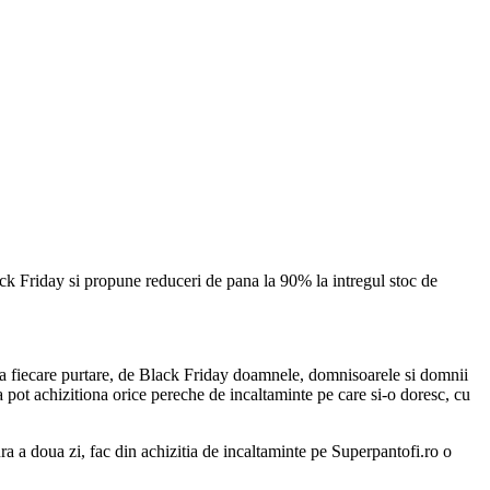
ack Friday si propune reduceri de pana la 90% la intregul stoc de
e la fiecare purtare, de Black Friday doamnele, domnisoarele si domnii
ia pot achizitiona orice pereche de incaltaminte pe care si-o doresc, cu
ura a doua zi, fac din achizitia de incaltaminte pe Superpantofi.ro o