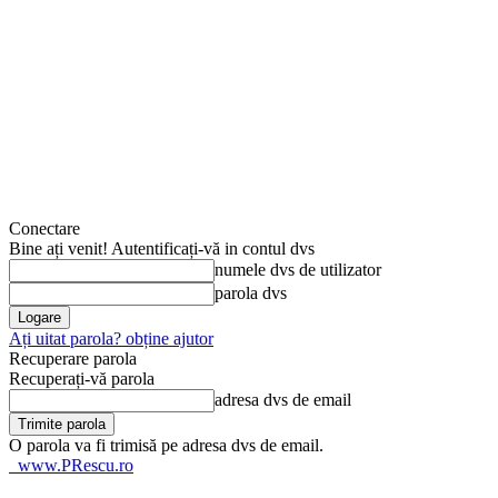
Conectare
Bine ați venit! Autentificați-vă in contul dvs
numele dvs de utilizator
parola dvs
Ați uitat parola? obține ajutor
Recuperare parola
Recuperați-vă parola
adresa dvs de email
O parola va fi trimisă pe adresa dvs de email.
www.PRescu.ro