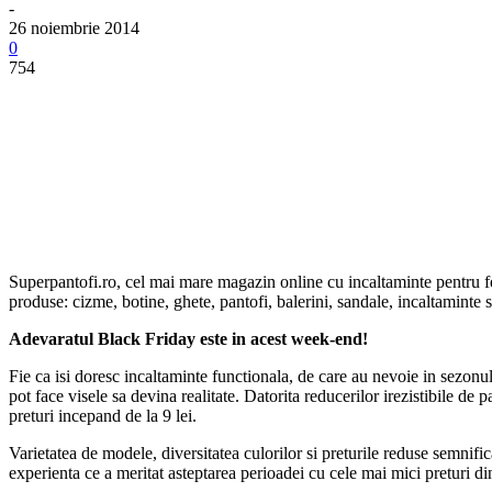
-
26 noiembrie 2014
0
754
Superpantofi.ro, cel mai mare magazin online cu incaltaminte pentru fem
produse: cizme, botine, ghete, pantofi, balerini, sandale, incaltaminte sp
Adevaratul Black Friday este in acest week-end!
Fie ca isi doresc incaltaminte functionala, de care au nevoie in sezonu
pot face visele sa devina realitate. Datorita reducerilor irezistibile de
preturi incepand de la 9 lei.
Varietatea de modele, diversitatea culorilor si preturile reduse semnifi
experienta ce a meritat asteptarea perioadei cu cele mai mici preturi di