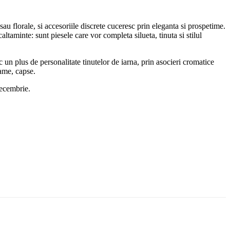
i sau florale, si accesoriile discrete cuceresc prin eleganta si prospetime.
ltaminte: sunt piesele care vor completa silueta, tinuta si stilul
c un plus de personalitate tinutelor de iarna, prin asocieri cromatice
rame, capse.
decembrie.