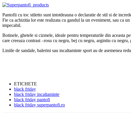
Pantofii cu toc stiletto sunt intotdeauna o declaratie de stil si de incred
Fie ca achizitia lor este realizata cu gandul la un eveniment, sau ca un 
impecabil.
Botinele, ghetele si cizmele, ideale pentru temperaturile din aceasta pe
care creeaza contrast –rosu cu negru, bej cu negru, argintiu cu negru, g
Liniile de sandale, balerini sau incaltaminte sport au de asemenea red
ETICHETE
black friday
black friday incaltaminte
black friday pantofi
black friday superpantofi.ro