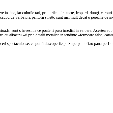
ere in sine, iar culorile tari, printurile indraznete, leopard, dungi, carour
cadou de Sarbatori, pantofii stiletto sunt mai mult decat o pereche de inca
rioada, sunt o investitie ce poate fi pusa imediat in valoare. Acestea adu
ri cu albastru –si prin detalii metalice in tendinte –fermoare false, cata
uceri spectaculoase, ce pot fi descoperite pe Superpantofi.ro pana pe 1 