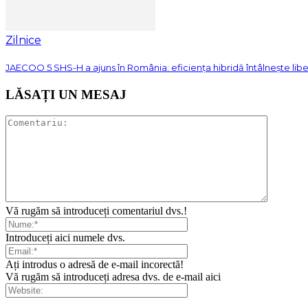
Zilnice
JAECOO 5 SHS-H a ajuns în România: eficiența hibridă întâlnește lib
LĂSAȚI UN MESAJ
Vă rugăm să introduceți comentariul dvs.!
Introduceți aici numele dvs.
Ați introdus o adresă de e-mail incorectă!
Vă rugăm să introduceți adresa dvs. de e-mail aici