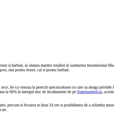
ei si barbati, se alatura marilor retaileri in sustinerea fenomenului Bl
ort, atat pentru femei, cat si pentru barbati.
l rece, fie ca viseaza la perechi spectaculoase cu care sa atraga priviril
 pana la 90% la intregul stoc de incaltaminte de pe
Superpantofi.ro
, acest
cativ, precum si livrarea in doar 24 ore si posibilitatea de a schimba mas
n an.