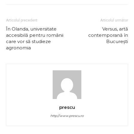
Articolul precedent
Articolul următor
În Olanda, universitate
Versus, artă
accesibilă pentru românii
contemporană în
care vor să studieze
Bucureşti
agronomia
prescu
http://www.prescu.ro