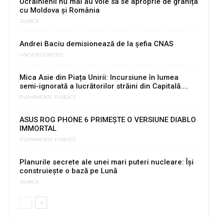
Ucrainienii nu mai au voie să se aproprie de granița
cu Moldova și România
ZILNICE
Andrei Baciu demisionează de la șefia CNAS
UNCATEGORIZED
Mica Asie din Piața Unirii: Incursiune în lumea
semi-ignorată a lucrătorilor străini din Capitală....
EVENIMENTE PUBLICE
ASUS ROG PHONE 6 PRIMEŞTE O VERSIUNE DIABLO
IMMORTAL
EVENIMENTE PUBLICE
Planurile secrete ale unei mari puteri nucleare: Își
construiește o bază pe Lună
ZILNICE