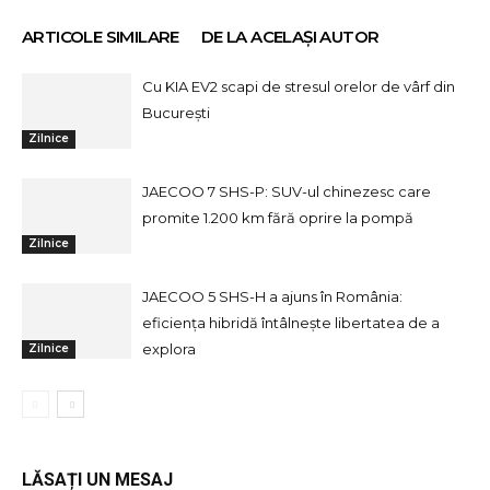
ARTICOLE SIMILARE
DE LA ACELAȘI AUTOR
Cu KIA EV2 scapi de stresul orelor de vârf din
București
Zilnice
JAECOO 7 SHS-P: SUV-ul chinezesc care
promite 1.200 km fără oprire la pompă
Zilnice
JAECOO 5 SHS-H a ajuns în România:
eficiența hibridă întâlnește libertatea de a
explora
Zilnice
LĂSAȚI UN MESAJ