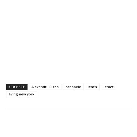
ETICHETE
Alexandru Rizea
canapele
lem's
lemet
living new york