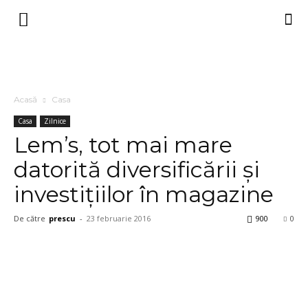
Acasă
Casa
Casa
Zilnice
Lem’s, tot mai mare
datorită diversificării și
investițiilor în magazine
De către
prescu
-
23 februarie 2016
900
0