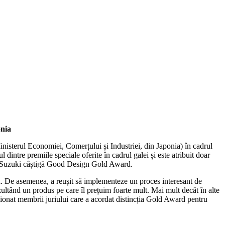
onia
isterul Economiei, Comerțului și Industriei, din Japonia) în cadrul
re premiile speciale oferite în cadrul galei și este atribuit doar
ând Suzuki câștigă Good Design Gold Award.
lă. De asemenea, a reușit să implementeze un proces interesant de
zultând un produs pe care îl prețuim foarte mult. Mai mult decât în alte
luzionat membrii juriului care a acordat distincția Gold Award pentru