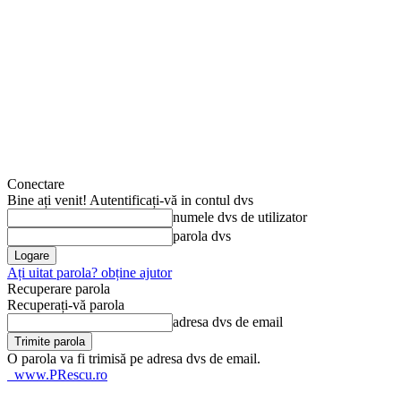
Conectare
Bine ați venit! Autentificați-vă in contul dvs
numele dvs de utilizator
parola dvs
Ați uitat parola? obține ajutor
Recuperare parola
Recuperați-vă parola
adresa dvs de email
O parola va fi trimisă pe adresa dvs de email.
www.PRescu.ro