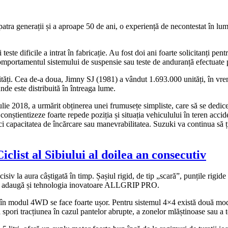
atra generații și a aproape 50 de ani, o experiență de necontestat în lu
este dificile a intrat în fabricație. Au fost doi ani foarte solicitanți pe
 comportamentul sistemului de suspensie sau teste de anduranță efectuate 
tăți. Cea de-a doua, Jimny SJ (1981) a vândut 1.693.000 unități, în vre
de este distribuită în întreaga lume.
lie 2018, a urmărit obținerea unei frumusețe simpliste, care să se dedice
onștientizeze foarte repede poziția și situația vehiculului în teren accide
ci capacitatea de încărcare sau manevrabilitatea. Suzuki va continua să ț
iclist al Sibiului al doilea an consecutiv
siv la aura câștigată în timp. Șașiul rigid, de tip „scară”, punțile rigide
ea se adaugă și tehnologia inovatoare ALLGRIP PRO.
 modul 4WD se face foarte ușor. Pentru sistemul 4×4 există două modur
a spori tracțiunea în cazul pantelor abrupte, a zonelor mlăștinoase sau a t