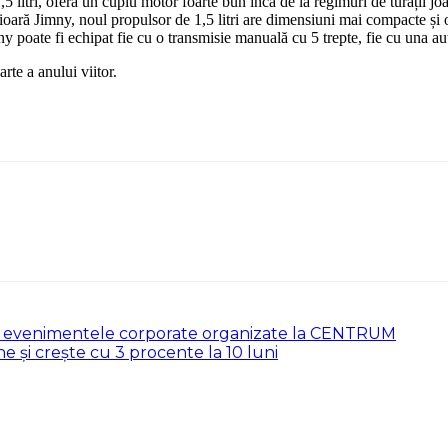
litri, oferă un cuplu motor foarte bun încă de la regimuri de turații joa
erioară Jimny, noul propulsor de 1,5 litri are dimensiuni mai compacte și
 poate fi echipat fie cu o transmisie manuală cu 5 trepte, fie cu una au
te a anului viitor.
la evenimentele corporate organizate la CENTRUM
e și crește cu 3 procente la 10 luni