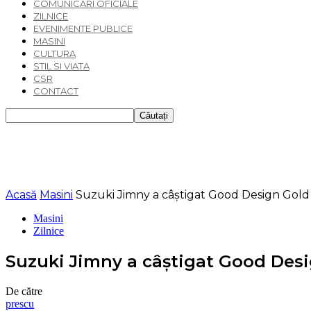
COMUNICARI OFICIALE
ZILNICE
EVENIMENTE PUBLICE
MASINI
CULTURA
STIL SI VIATA
CSR
CONTACT
Acasă
Masini
Suzuki Jimny a câștigat Good Design Gold
Masini
Zilnice
Suzuki Jimny a câștigat Good Desi
De către
prescu