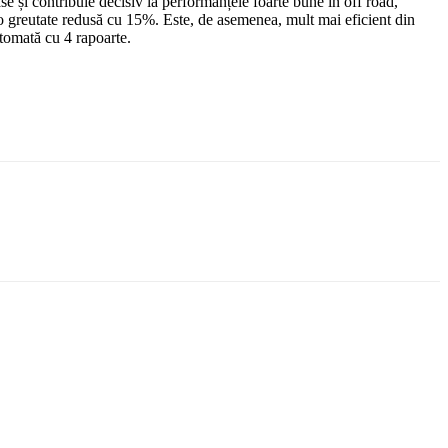
se și contribuie decisiv la performanțele foarte bune în off road,
 o greutate redusă cu 15%. Este, de asemenea, mult mai eficient din
tomată cu 4 rapoarte.