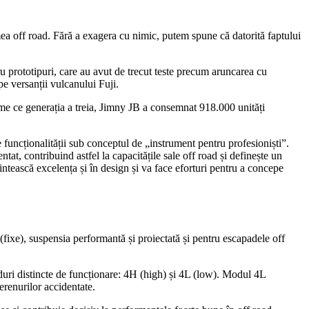
mea off road. Fără a exagera cu nimic, putem spune că datorită faptului
ntru prototipuri, care au avut de trecut teste precum aruncarea cu
pe versanții vulcanului Fuji.
me ce generația a treia, Jimny JB a consemnat 918.000 unități
 funcționalității sub conceptul de „instrument pentru profesioniști”.
ntat, contribuind astfel la capacitățile sale off road și definește un
intească excelența și în design și va face eforturi pentru a concepe
 (fixe), suspensia performantă și proiectată și pentru escapadele off
i distincte de funcționare: 4H (high) și 4L (low). Modul 4L
erenurilor accidentate.