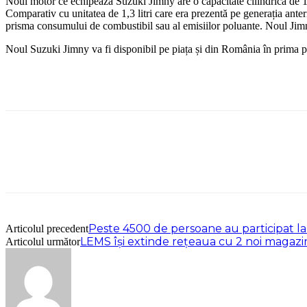
Noul motor ce echipează Suzuki Jimny are o capacitate cilindrică de 1,5 
Comparativ cu unitatea de 1,3 litri care era prezentă pe generația ant
prisma consumului de combustibil sau al emisiilor poluante. Noul Jimny
Noul Suzuki Jimny va fi disponibil pe piața și din România în prima par
Peste 4500 de persoane au participat 
Articolul precedent
LEMS își extinde rețeaua cu 2 noi magazin
Articolul următor