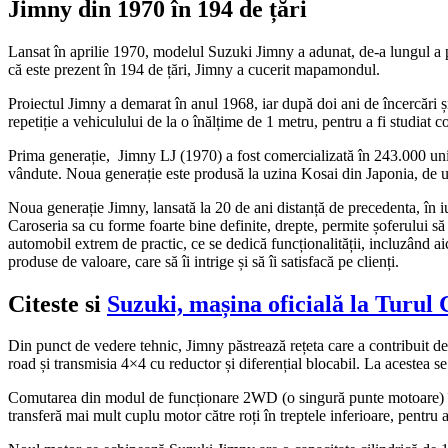
Jimny din 1970 în 194 de țări
Lansat în aprilie 1970, modelul Suzuki Jimny a adunat, de-a lungul a p
că este prezent în 194 de țări, Jimny a cucerit mapamondul.
Proiectul Jimny a demarat în anul 1968, iar după doi ani de încercări și t
repetiție a vehiculului de la o înălțime de 1 metru, pentru a fi studiat
Prima generație, Jimny LJ (1970) a fost comercializată în 243.000 uni
vândute. Noua generație este produsă la uzina Kosai din Japonia, de un
Noua generație Jimny, lansată la 20 de ani distanță de precedenta, în iu
Caroseria sa cu forme foarte bine definite, drepte, permite șoferului să c
automobil extrem de practic, ce se dedică funcționalității, incluzând ai
produse de valoare, care să îi intrige și să îi satisfacă pe clienți.
Citeste si
Suzuki, mașina oficială la Turul C
Din punct de vedere tehnic, Jimny păstrează rețeta care a contribuit deci
road și transmisia 4×4 cu reductor și diferențial blocabil. La acest
Comutarea din modul de funcționare 2WD (o singură punte motoare) în
transferă mai mult cuplu motor către roți în treptele inferioare, pentru 