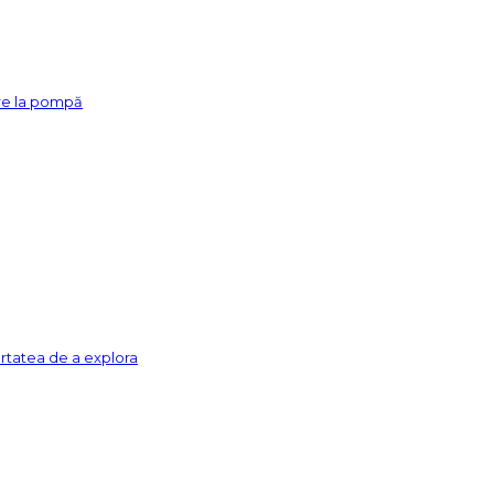
re la pompă
ertatea de a explora