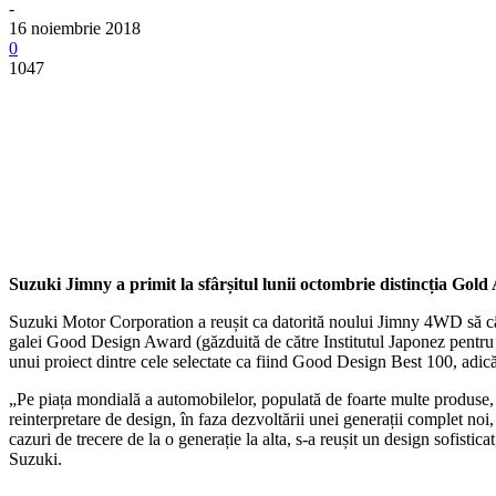
-
16 noiembrie 2018
0
1047
Suzuki Jimny a primit la sfârșitul lunii octombrie distincția Gol
Suzuki Motor Corporation a reușit ca datorită noului Jimny 4WD să câș
galei Good Design Award (găzduită de către Institutul Japonez pentru 
unui proiect dintre cele selectate ca fiind Good Design Best 100, ad
„Pe piața mondială a automobilelor, populată de foarte multe produse, 
reinterpretare de design, în faza dezvoltării unei generații complet noi
cazuri de trecere de la o generație la alta, s-a reușit un design sofisti
Suzuki.