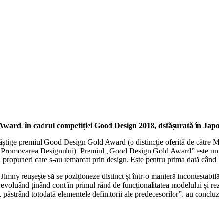
d Award, în cadrul competiției Good Design 2018, dsfășurată în Jap
tige premiul Good Design Gold Award (o distincție oferită de către Min
Promovarea Designului). Premiul „Good Design Gold Award” este unul dint
ică propuneri care s-au remarcat prin design. Este pentru prima dată c
Jimny reușește să se poziționeze distinct și într-o manieră incontestabi
, evoluând ținând cont în primul rând de funcționalitatea modelului și re
cat, păstrând totodată elementele definitorii ale predecesorilor”, au conc