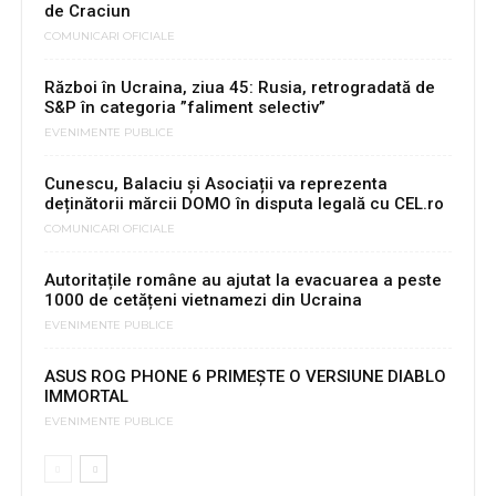
de Craciun
COMUNICARI OFICIALE
Război în Ucraina, ziua 45: Rusia, retrogradată de
S&P în categoria ”faliment selectiv”
EVENIMENTE PUBLICE
Cunescu, Balaciu și Asociații va reprezenta
deținătorii mărcii DOMO în disputa legală cu CEL.ro
COMUNICARI OFICIALE
Autoritațile române au ajutat la evacuarea a peste
1000 de cetățeni vietnamezi din Ucraina
EVENIMENTE PUBLICE
ASUS ROG PHONE 6 PRIMEŞTE O VERSIUNE DIABLO
IMMORTAL
EVENIMENTE PUBLICE