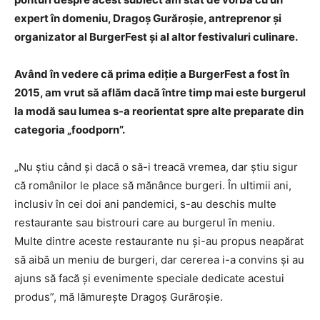
expert în domeniu, Dragoș Gurăroșie, antreprenor și
organizator al BurgerFest și al altor festivaluri culinare.
Având în vedere că prima ediție a BurgerFest a fost în
2015, am vrut să aflăm dacă între timp mai este burgerul
la modă sau lumea s-a reorientat spre alte preparate din
categoria „foodporn”.
„Nu știu când și dacă o să-i treacă vremea, dar știu sigur
că românilor le place să mănânce burgeri. În ultimii ani,
inclusiv în cei doi ani pandemici, s-au deschis multe
restaurante sau bistrouri care au burgerul în meniu.
Multe dintre aceste restaurante nu și-au propus neapărat
să aibă un meniu de burgeri, dar cererea i-a convins și au
ajuns să facă și evenimente speciale dedicate acestui
produs”, mă lămurește Dragoș Gurăroșie.