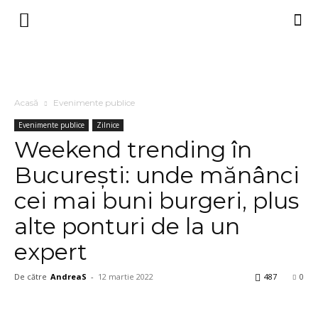
Acasă
Evenimente publice
Evenimente publice
Zilnice
Weekend trending în
București: unde mănânci
cei mai buni burgeri, plus
alte ponturi de la un
expert
De către
AndreaS
-
12 martie 2022
487
0