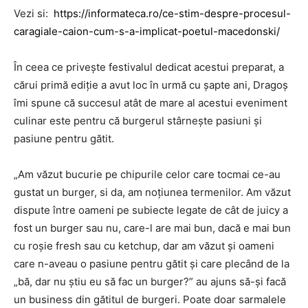
Vezi si:
https://informateca.ro/ce-stim-despre-procesul-
caragiale-caion-cum-s-a-implicat-poetul-macedonski/
În ceea ce privește festivalul dedicat acestui preparat, a
cărui primă ediție a avut loc în urmă cu șapte ani, Dragoș
îmi spune că succesul atât de mare al acestui eveniment
culinar este pentru că burgerul stârnește pasiuni și
pasiune pentru gătit.
„Am văzut bucurie pe chipurile celor care tocmai ce-au
gustat un burger, si da, am noțiunea termenilor. Am văzut
dispute între oameni pe subiecte legate de cât de juicy a
fost un burger sau nu, care-l are mai bun, dacă e mai bun
cu roșie fresh sau cu ketchup, dar am văzut și oameni
care n-aveau o pasiune pentru gătit și care plecând de la
„bă, dar nu știu eu să fac un burger?” au ajuns să-și facă
un business din gătitul de burgeri. Poate doar sarmalele