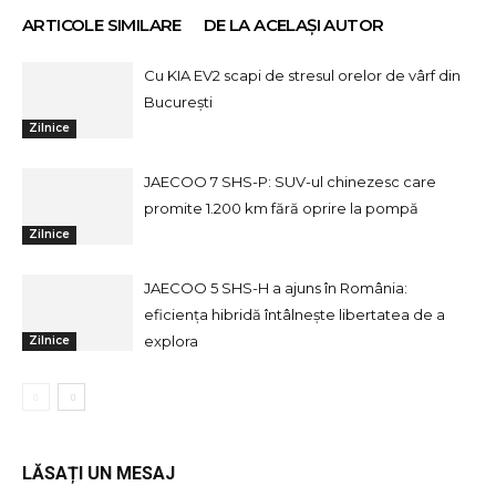
ARTICOLE SIMILARE
DE LA ACELAȘI AUTOR
Cu KIA EV2 scapi de stresul orelor de vârf din
București
Zilnice
JAECOO 7 SHS-P: SUV-ul chinezesc care
promite 1.200 km fără oprire la pompă
Zilnice
JAECOO 5 SHS-H a ajuns în România:
eficiența hibridă întâlnește libertatea de a
explora
Zilnice
LĂSAȚI UN MESAJ