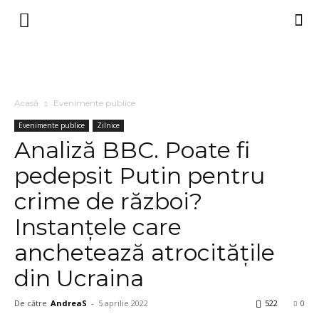
Acasă
Evenimente publice
Evenimente publice
Zilnice
Analiză BBC. Poate fi
pedepsit Putin pentru
crime de război?
Instanțele care
anchetează atrocitățile
din Ucraina
De către
AndreaS
-
5 aprilie 2022
522
0