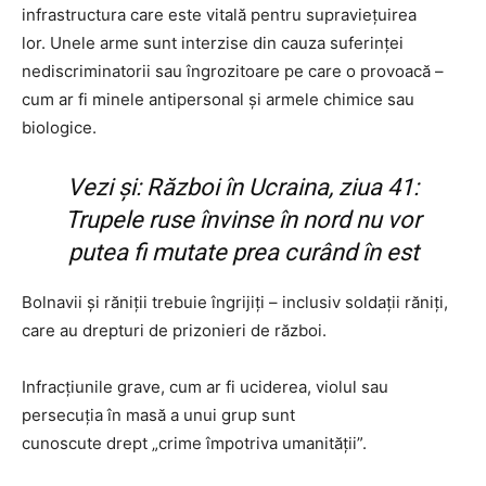
infrastructura care este vitală pentru supraviețuirea
lor.
Unele arme sunt interzise din cauza suferinței
nediscriminatorii sau îngrozitoare pe care
o
provoacă –
cum ar fi minele antipersonal și armele chimice sau
biologice.
Vezi și:
Război în Ucraina, ziua 41:
Trupele ruse învinse în nord nu vor
putea fi mutate prea curând în est
Bolnavii și răniții trebuie îngrijiți – inclusiv soldații răniți,
care au drepturi de prizonieri de război.
Infracțiunile grave, cum ar fi uciderea, violul sau
persecuția în masă a unui grup sunt
cunoscute
drept
„crime împotriva umanității”.