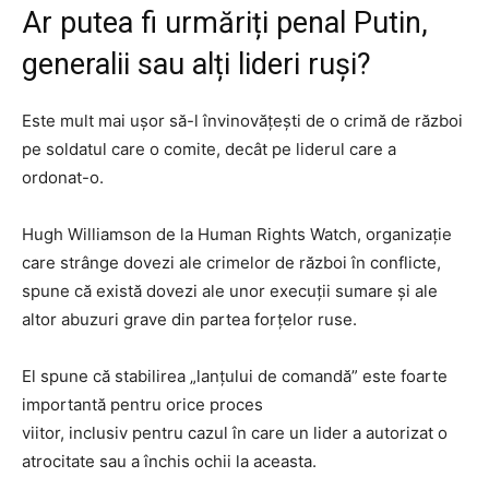
A
r putea fi urmăriți penal Putin,
generalii sau alți lideri
ruși
?
Este mult mai ușor să-l
învinovățești de
o crimă de război
pe soldatul care o comite, decât pe liderul care a
ordonat-
o.
Hugh Williamson de la Human Rights Watch,
organizație
care strânge
dovezi ale crimelor de război în conflicte,
spune că există dovezi ale
unor
execuții sumare și ale
altor abuzuri grave din partea forțelor ruse.
El spune că stabilirea „lanțului de comandă” este foarte
importantă pentru orice proces
viito
r,
inclusiv
pentru
cazul în care un lider a autorizat o
atrocitate sau a închis ochii la aceasta.