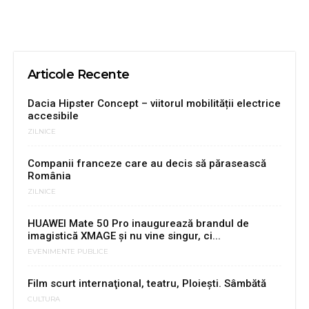
Articole Recente
Dacia Hipster Concept – viitorul mobilității electrice
accesibile
ZILNICE
Companii franceze care au decis să părasească
România
ZILNICE
HUAWEI Mate 50 Pro inaugurează brandul de
imagistică XMAGE și nu vine singur, ci...
EVENIMENTE PUBLICE
Film scurt internaţional, teatru, Ploieşti. Sâmbătă
CULTURA