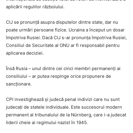
aplicării regulilor războiului.
CIJ se pronunță asupra disputelor dintre state, dar nu
poate urmări persoane fizice. Ucraina a început un dosar
împotriva Rusiei. Dacă CIJ s-ar pronunța împotriva Rusiei,
Consiliul de Securitate al ONU ar fi responsabil pentru
aplicarea deciziei.
Însă Rusia – unul dintre cei cinci membri permanenți ai
consiliului – ar putea respinge orice propunere de
sancționare.
CPI investighează și judecă penal
indivizi
care nu
sunt
judecați de
statel
e
individuale. Este succesorul modern
permanent al
tribunalului de la
Nürnberg, care
i-
a judecat
liderii cheie
ai regimului
nazi
st
în 1945.