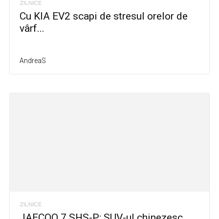
ZILNICE
Cu KIA EV2 scapi de stresul orelor de
vârf...
AndreaS
ZILNICE
JAECOO 7 SHS-P: SUV-ul chinezesc