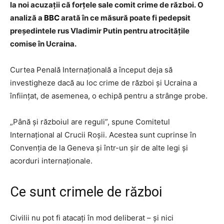
la
noi
acuzații că forțele sale comit crime de război.
O
analiză a
BBC
arată în ce măsură poate fi pedepsit
președintele rus Vladimir Putin pentru atrocitățile
comise în Ucraina.
Curtea Penală Internațională a început deja să
investigheze dacă au loc crime de război și Ucraina a
înființat, de asemenea, o echipă pentru a strânge probe.
„P
ână și războiul are reguli”, spune Comitetul
Internațional al Crucii Roșii. Acestea sunt cuprinse în
Convenți
a
de la Geneva și într-un șir de alte legi și
acorduri internaționale.
Ce sunt crimele de război
Civilii nu pot fi atacați în mod deliberat – și nici