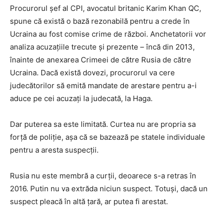
Procurorul șef al CPI, avocatul britanic Karim Khan QC,
spune că există o bază rezonabilă pentru a crede
în
Ucraina au fost comise
crime de război. Anchetatorii vor
analiza acuzațiile trecute și prezente – încă din 2013,
înainte de anexarea Crimeei de către Rusia de către
Ucraina. Dacă există dovezi, procurorul va cere
judecătorilor să emită mandate de arestare pentru a-i
aduce pe cei acuzați la judecată, la Haga.
Dar
puterea sa este limitată.
Curtea nu are propria sa
forță de poliție, așa că se bazează pe statele individuale
pentru a aresta suspecții.
Rusia nu este membră a curții,
deoarece
s-a retras în
2016. Putin nu va extrăda niciun suspect.
Totuși, dacă
un
suspect ple
a
c
ă
în altă țară, ar putea fi arestat.