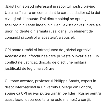
„Există un episod interesant în raportul nostru privind
Ucraina, în care un comandant le cere soldaților să ia doi
civili și să-i împuș
te.
Doi dintre soldați se opun și
ace
l
ordin
nu este îndeplinit. Deci, există dovezi clare ale
unor incidente din armata rusă, dar și un element de
comandă și control al acesteia
”, a spus el.
CPI poate urmări și infracțiunea de „război agresiv”.
Aceasta este infracțiunea
care privește o
invazi
e
sau un
conflict nejustificat, dincolo de o acțiune militară
justificată
de
legitim
a
apărare.
Cu toate acestea, profesorul Philippe Sands, expert în
drept internațional la University College din Londra,
spune că
CPI
nu i-ar putea urmări pe liderii Rusiei pentru
acest lucru, deoarece țara nu este
membră
a curții.