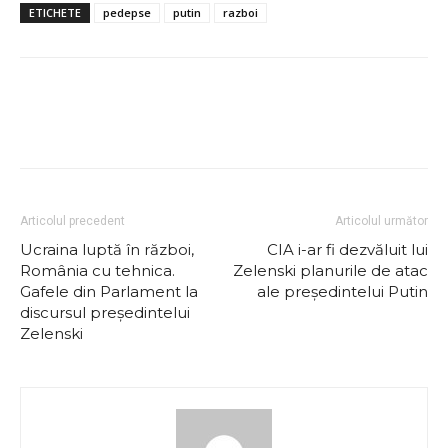
ETICHETE
pedepse
putin
razboi
Articolul precedent
Articolul următor
Ucraina luptă în război,
CIA i-ar fi dezvăluit lui
România cu tehnica.
Zelenski planurile de atac
Gafele din Parlament la
ale președintelui Putin
discursul președintelui
Zelenski