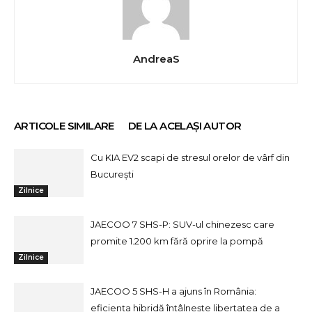
AndreaS
ARTICOLE SIMILARE
DE LA ACELAȘI AUTOR
Cu KIA EV2 scapi de stresul orelor de vârf din
București
Zilnice
JAECOO 7 SHS-P: SUV-ul chinezesc care
promite 1.200 km fără oprire la pompă
Zilnice
JAECOO 5 SHS-H a ajuns în România:
eficiența hibridă întâlnește libertatea de a