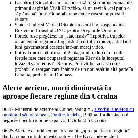
Locuitorii Kievului care au apucat să fugă sunt îndemnați de
primarul capitalei Vitali Klitschko, să nu revină „cel puțin o
săptămână”, întrucât bombardamentele rusești ar putea fi
reluate
Statele Unite și Marea Britanie au cerut luni suspendarea
Rusiei din Consiliul ONU pentru Drepturile Omului
Forțele ruse pregătesc un „atac masiv” împotriva trupelor
ucrainene în regiunea Lugansk din estul Ucrainei, a declarat
luni guvernatorul acesteia într-un mesaj video.
Potrivit unui înalt oficial al Pentagonului, două treimi din
forțele ruse care ocupaseră regiunea Kiev de la începutul
invaziei s-au retras în Belarus. Potrivit lui, aceasta este
probabil o reorganizare înainte de un nou asalt în altă parte în
Ucraina, probabil în Donbass.
Alerte aeriene, marți dimineață în
aproape fiecare regiune din Ucraina
06:47
Ministrul de externe al Chinei, Wang Yi,
a vorbit la telefon cu
omologul său ucrainean, DmItro Kuleba
, Beijingul solicitând noi
negocieri pentru a pune capăt conflictului din Ucraina
06:25
Alertele de raid aerian au sunat în „aproape fiecare regiune”
din Ucraina marți dimineață, potrivit The Kyiv Independent