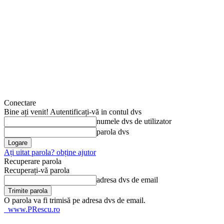
Conectare
Bine ați venit! Autentificați-vă in contul dvs
numele dvs de utilizator
parola dvs
Ați uitat parola? obține ajutor
Recuperare parola
Recuperați-vă parola
adresa dvs de email
O parola va fi trimisă pe adresa dvs de email.
www.PRescu.ro