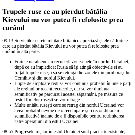
Trupele ruse ce au pierdut bătălia
Kievului nu vor putea fi refolosite prea
curând
09:13
Serviciile secrete militare britanice apreciază și ele că forțele
care au pierdut bătălia Kievului nu vor putea fi refolosite prea
curând în altă parte:
Forțele ucrainene au recucerit zone-cheie în nordul Ucrainei,
după ce au împiedicat Rusia să își atingă obiectivele și au
forțat trupele rusești să se retragă din zonele din jurul orașului
Cernihiv și din nordul Kievului.
Lupte de amploare redusă vor continua probabil în unele părți
ale regiunilor recent recucerite, dar se vor diminua
semnificativ pe parcursul acestei săptămâni, pe măsură ce
restul forțelor rusești se vor retrage.
Multe unități rusești care se retrag din nordul Ucrainei vor
avea probabil nevoie de o reechipare și o recondiționare
semnificativă înainte de a fi disponibile pentru retrimiterea
către operațiuni din estul Ucrainei.
08:55
Progresele rușilor în estul Ucrainei sunt practic inexistente,