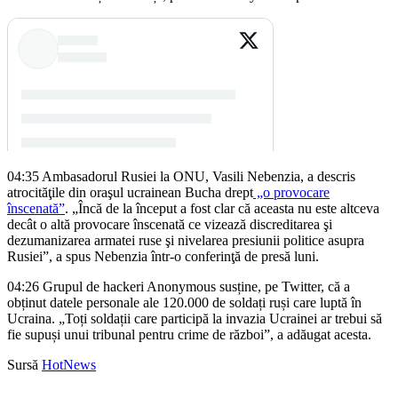
04:35
Ambasadorul Rusiei la ONU, Vasili Nebenzia, a descris
atrocităţile din oraşul ucrainean Bucha drept
„o provocare
înscenată”
. „Încă de la început a fost clar că aceasta nu este altceva
decât o altă provocare înscenată ce vizează discreditarea şi
dezumanizarea armatei ruse şi nivelarea presiunii politice asupra
Rusiei”, a spus Nebenzia într-o conferinţă de presă luni.
04:26
Grupul de hackeri Anonymous susține, pe Twitter, că a
obținut datele personale ale 120.000 de soldați ruși care luptă în
Ucraina. „Toți soldații care participă la invazia Ucrainei ar trebui să
fie supuși unui tribunal pentru crime de război”, a adăugat acesta.
Sursă
HotNews