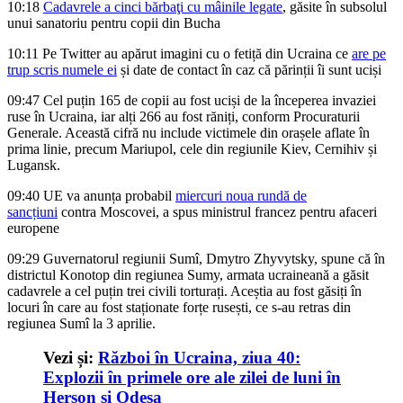
10:18
Cadavrele a cinci bărbaţi cu mâinile legate
, găsite în subsolul
unui sanatoriu pentru copii din Bucha
10:11
Pe Twitter au apărut imagini cu o fetiță din Ucraina ce
are pe
trup scris numele ei
și date de contact în caz că părinții îi sunt uciși
09:47
Cel puțin 165 de copii au fost uciși de la începerea invaziei
ruse în Ucraina, iar alți 266 au fost răniți, conform Procuraturii
Generale. Această cifră nu include victimele din orașele aflate în
prima linie, precum Mariupol, cele din regiunile Kiev, Cernihiv și
Lugansk.
09:40
UE va anunța probabil
miercuri noua rundă de
sancțiuni
contra Moscovei, a spus ministrul francez pentru afaceri
europene
09:29
Guvernatorul regiunii Sumî, Dmytro Zhyvytsky, spune că în
districtul Konotop din regiunea Sumy, armata ucraineană a găsit
cadavrele a cel puțin trei civili torturați. Aceștia au fost găsiți în
locuri în care au fost staționate forțe rusești, ce s-au retras din
regiunea Sumî la 3 aprilie.
Vezi și:
Război în Ucraina, ziua 40:
Explozii în primele ore ale zilei de luni în
Herson și Odesa