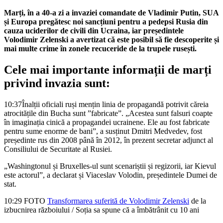
Marți, în a 40-a zi a invaziei comandate de Vladimir Putin, SUA
și Europa pregătesc noi sancțiuni pentru a pedepsi Rusia din
cauza uciderilor de civili din Ucraina, iar președintele
Volodimir Zelenski a avertizat că este posibil să fie descoperite și
mai multe crime în zonele recuceride de la trupele rusești.
Cele mai importante informații de marți
privind invazia sunt:
10:37
Înalții oficiali ruși mențin linia de propagandă potrivit căreia
atrocitățile din Bucha sunt ”fabricate”. „Acestea sunt falsuri coapte
în imaginația cinică a propagandei ucrainene. Ele au fost fabricate
pentru sume enorme de bani”, a susținut Dmitri Medvedev, fost
președinte rus din 2008 până în 2012, în prezent secretar adjunct al
Consiliului de Securitate al Rusiei.
„Washingtonul și Bruxelles-ul sunt scenariștii și regizorii, iar Kievul
este actorul”, a declarat și Viaceslav Volodin, președintele Dumei de
stat.
10:29
FOTO
Transformarea suferită de Volodimir Zelenski
de la
izbucnirea războiului / Soția sa spune că a îmbătrânit cu 10 ani