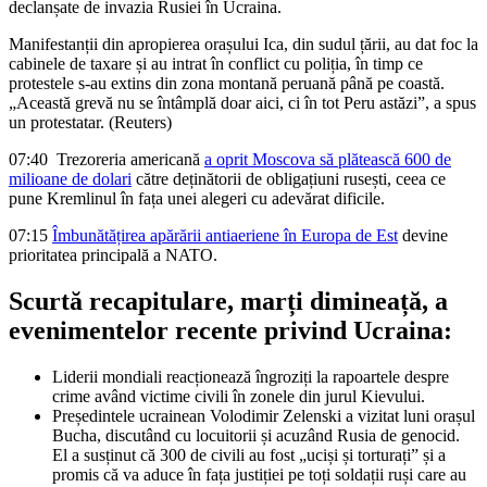
declanșate de invazia Rusiei în Ucraina.
Manifestanții din apropierea orașului Ica, din sudul țării, au dat foc la
cabinele de taxare și au intrat în conflict cu poliția, în timp ce
protestele s-au extins din zona montană peruană până pe coastă.
„Această grevă nu se întâmplă doar aici, ci în tot Peru astăzi”, a spus
un protestatar. (Reuters)
07:40
Trezoreria americană
a oprit Moscova să plătească 600 de
milioane de dolari
către deținătorii de obligațiuni rusești, ceea ce
pune Kremlinul în fața unei alegeri cu adevărat dificile.
07:15
Îmbunătățirea apărării antiaeriene în Europa de Est
devine
prioritatea principală a NATO.
Scurtă recapitulare, marți dimineață, a
evenimentelor recente privind Ucraina:
Liderii mondiali reacționează îngroziți la rapoartele despre
crime având victime civili în zonele din jurul Kievului.
Președintele ucrainean Volodimir Zelenski a vizitat luni orașul
Bucha, discutând cu locuitorii și acuzând Rusia de genocid.
El a susținut că 300 de civili au fost „uciși și torturați” și a
promis că va aduce în fața justiției pe toți soldații ruși care au