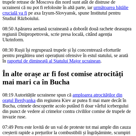
trupele retrase de Moscova din nord sunt atât de distruse de
ucraineni că nu pot fi refolosite în altă parte, iar
următoarea bătălie
crucială va fi
pe axa Izyum-Slovyansk, spune Institutul pentru
Studiul Războiului.
08:50
Apărarea aeriană ucraineană a doborât două rachete deasupra
regiunii Dnipropetrovsk, scrie presa locală, citând agenția
Ukrinform.
08:30
Rușii își regrupează trupele și își concentrează eforturile
pentru pregătirea unei operațiuni ofensive în estul statului, se arată
în
raportul de dimineață al Statului Major ucrainean
.
În alte orașe ar fi fost comise atrocități
mai mari ca în Bucha
08:19
Autoritățile ucrainene spun că
amploarea atrocităților din
orațul Berdyanka
din regiunea Kiev ar putea fi mai mare decât în
Bucha, crimele descoperite acolo putând fi doar vârful icebergului
din punct de vedere al crimelor contra civililor comise de trupele de
invazie ruse.
07:49
Peru este lovită de un val de proteste tot mai ample din cauza
creșterii rapide a prețurilor la combustibili și îngrășăminte, scumpiri