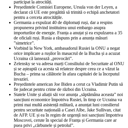
participat la atrocități.
Președintele Comisiei Europene, Ursula von der Leyen, a
declarat că UE este pregătită să trimită o echipă anchetatori
pentru a cerceta atrocitățile.
Germania a expulzat 40 de diplomați ruși, dar a respins
propunerea privind instituirea unui embargo asupra
importurilor de energie. Franța a anuțat și ea expulzarea a 35
de oficiali ruși. Rusia a răspuns prin a anunța măsuri
”simetrice”.
Vorbind la New York, ambasadorul Rusiei la ONU a negat
orice implicare a rușilor în masacrul de la Bucha și a acuzat
Ucraina că lansează „provocări”.
Zelensky se va adresa marți Consiliului de Securitate al ONU
și se așteaptă ca acesta să relateze despre ceea ce a văzut la
Bucha – prima sa călătorie în afara capitalei de la începutul
invaziei.
Președintele american Joe Biden a cerut ca Vladimir Putin să
fie judecat pentru crime de război din Ucraina.
Statele Unite și aliații săi vor anunța „săptămâna aceasta” noi
sancțiuni economice împotriva Rusiei, în timp ce Ucraina va
primi mai multă asistență militară, a anunțat luni consilierul
pentru securitate națională a Casei Albe, Jake Sullivan, citat
de AFP. UE și ea în regim de urgență noi sancțiuni împotriva
Moscovei, cerute în special de Franța și Germania care ar
puea privi „cărbunele și petrolul”.