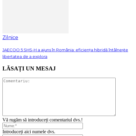
Zilnice
JAECOO 5 SHS-H a ajuns în România: eficiența hibridă întâlnește
libertatea de a explora
LĂSAȚI UN MESAJ
Vă rugăm să introduceți comentariul dvs.!
Introduceți aici numele dvs.