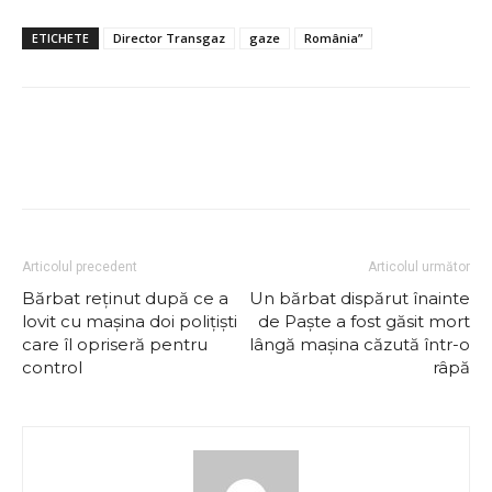
ETICHETE
Director Transgaz
gaze
România”
Articolul precedent
Articolul următor
Bărbat reţinut după ce a
Un bărbat dispărut înainte
lovit cu mașina doi poliţişti
de Paște a fost găsit mort
care îl opriseră pentru
lângă mașina căzută într-o
control
râpă