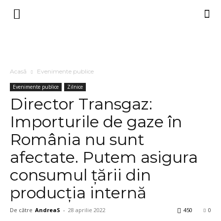
Acasă
Evenimente publice
Evenimente publice
Zilnice
Director Transgaz:
Importurile de gaze în
România nu sunt
afectate. Putem asigura
consumul ţării din
producţia internă
De către
AndreaS
-
28 aprilie 2022
450
0