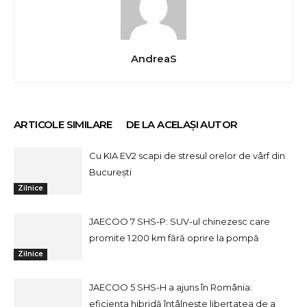
AndreaS
ARTICOLE SIMILARE
DE LA ACELAȘI AUTOR
Cu KIA EV2 scapi de stresul orelor de vârf din
București
Zilnice
JAECOO 7 SHS-P: SUV-ul chinezesc care
promite 1.200 km fără oprire la pompă
Zilnice
JAECOO 5 SHS-H a ajuns în România:
eficiența hibridă întâlnește libertatea de a