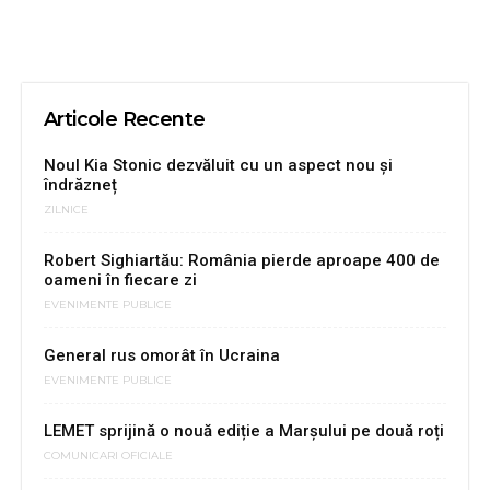
Articole Recente
Noul Kia Stonic dezvăluit cu un aspect nou și
îndrăzneț
ZILNICE
Robert Sighiartău: România pierde aproape 400 de
oameni în fiecare zi
EVENIMENTE PUBLICE
General rus omorât în Ucraina
EVENIMENTE PUBLICE
LEMET sprijină o nouă ediție a Marșului pe două roți
COMUNICARI OFICIALE