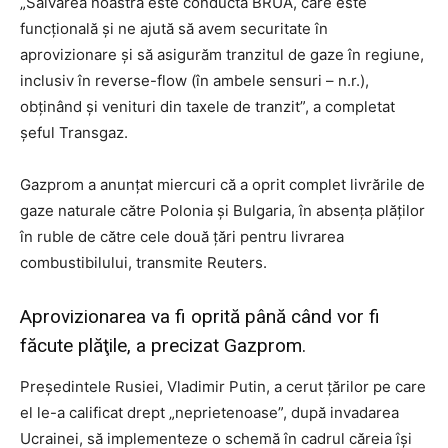
„Salvarea noastră este conducta BRUA, care este
funcţională şi ne ajută să avem securitate în
aprovizionare şi să asigurăm tranzitul de gaze în regiune,
inclusiv în reverse-flow (în ambele sensuri – n.r.),
obţinând şi venituri din taxele de tranzit”, a completat
şeful Transgaz.
Gazprom a anunţat miercuri că a oprit complet livrările de
gaze naturale către Polonia şi Bulgaria, în absenţa plăţilor
în ruble de către cele două ţări pentru livrarea
combustibilului, transmite Reuters.
Aprovizionarea va fi oprită până când vor fi
făcute plăţile, a precizat Gazprom.
Preşedintele Rusiei, Vladimir Putin, a cerut ţărilor pe care
el le-a calificat drept „neprietenoase”, după invadarea
Ucrainei, să implementeze o schemă în cadrul căreia îşi